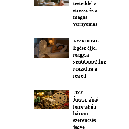
testeddel a
stressz és a
magas
vérnyomás
NYÁRI HŐSÉG
Egész éjjel
megy a
ventilátor? Így
reagál rá a
tested
JEGY
Íme a kínai
horoszkóp
három
szerencsés
jegye