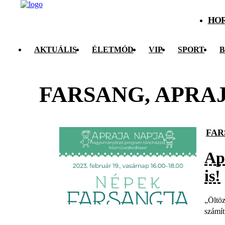
HO
AKTUÁLIS
ÉLETMÓD
VIP
SPORT
B
FARSANG, APRA
FAR
Ap
is!
„Öltöz
számít