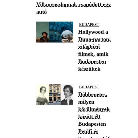
Villanyoszlopnak csapódott egy
autó
BUDAPEST
Hollywood a
Duna-parton:
világhírű
filmek, amik
Budapesten
készültek
BUDAPEST
Döbbenetes,
milyen
körülmények
között élt
Budapesten
Petőfi és