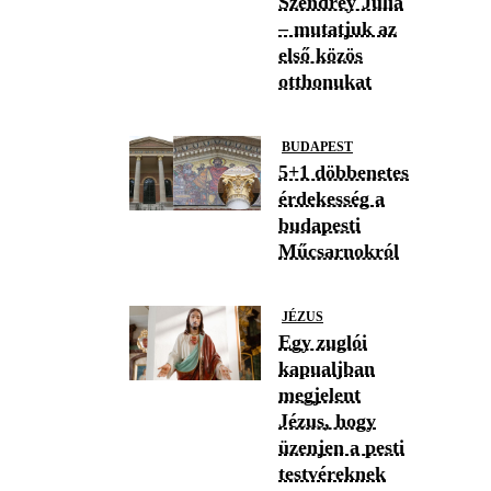
Szendrey Júlia
– mutatjuk az
első közös
otthonukat
BUDAPEST
5+1 döbbenetes
érdekesség a
budapesti
Műcsarnokról
JÉZUS
Egy zuglói
kapualjban
megjelent
Jézus, hogy
üzenjen a pesti
testvéreknek