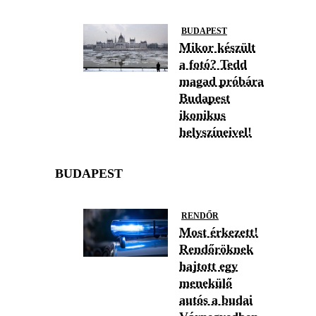
BUDAPEST
Mikor készült
a fotó? Tedd
magad próbára
Budapest
ikonikus
helyszíneivel!
BUDAPEST
RENDŐR
Most érkezett!
Rendőröknek
hajtott egy
menekülő
autós a budai