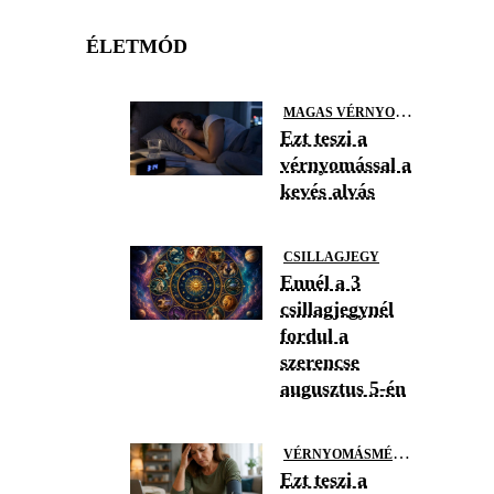
ÉLETMÓD
M
AGAS VÉRNYOMÁS
Ezt teszi a
vérnyomással a
kevés alvás
CSILLAGJEGY
Ennél a 3
csillagjegynél
fordul a
szerencse
augusztus 5-én
V
ÉRNYOMÁSMÉRÉS
Ezt teszi a