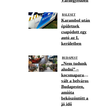
Várnegyedben
BALESET
Karambol után
épületnek
csapódott egy
autó az I.
kerületben
BUDAPEST
„Nem tudunk
aludni” –
kocsmaparadicsommá
vált a belváros
Budapesten,
amióta
beköszöntött a
jó idő