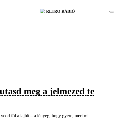
RETRO RÁDIÓ
utasd meg a jelmezed te
vedd föl a lajbit – a lényeg, hogy gyere, mert mi