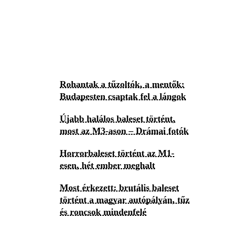
Rohantak a tűzoltók, a mentők:
Budapesten csaptak fel a lángok
Újabb halálos baleset történt,
most az M3-ason – Drámai fotók
Horrorbaleset történt az M1-
esen, hét ember meghalt
Most érkezett: brutális baleset
történt a magyar autópályán, tűz
és roncsok mindenfelé