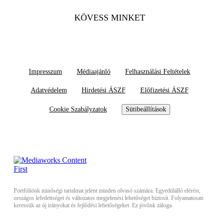
KÖVESS MINKET
Impresszum
Médiaajánló
Felhasználási Feltételek
Adatvédelem
Hirdetési ÁSZF
Előfizetési ÁSZF
Cookie Szabályzatok
Sütibeállítások
Portfóliónk minőségi tartalmat jelent minden olvasó számára. Egyedülálló elérést,
országos lefedettséget és változatos megjelenési lehetőséget biztosít. Folyamatosan
keressük az új irányokat és fejlődési lehetőségeket. Ez jövőnk záloga.