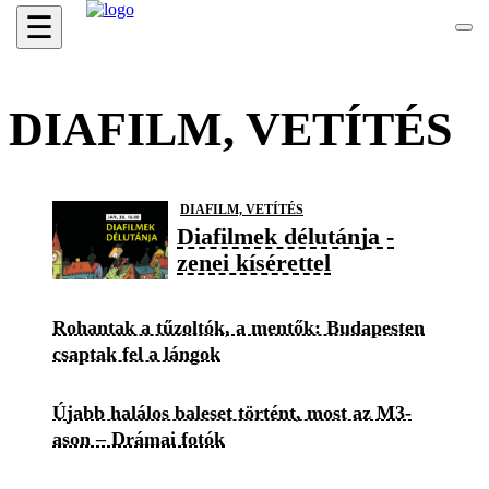
☰
DIAFILM, VETÍTÉS
DIAFILM, VETÍTÉS
Diafilmek délutánja -
zenei kísérettel
Rohantak a tűzoltók, a mentők: Budapesten
csaptak fel a lángok
Újabb halálos baleset történt, most az M3-
ason – Drámai fotók