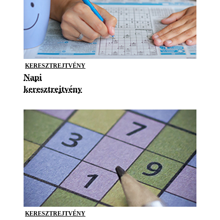
KERESZTREJTVÉNY
Napi
keresztrejtvény
KERESZTREJTVÉNY