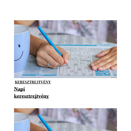
KERESZTREJTVÉNY
Napi
keresztrejtvény