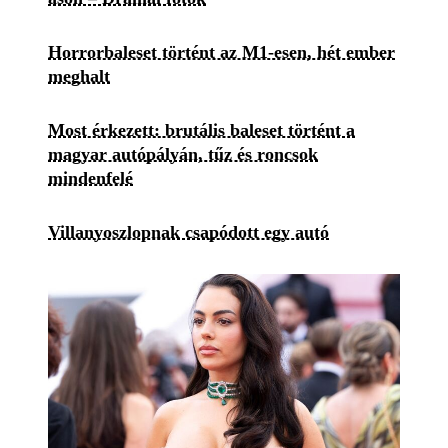
Horrorbaleset történt az M1-esen, hét ember
meghalt
Most érkezett: brutális baleset történt a
magyar autópályán, tűz és roncsok
mindenfelé
Villanyoszlopnak csapódott egy autó