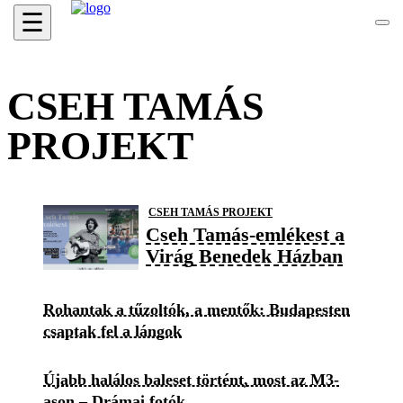
☰
CSEH TAMÁS
PROJEKT
CSEH TAMÁS PROJEKT
Cseh Tamás-emlékest a
Virág Benedek Házban
Rohantak a tűzoltók, a mentők: Budapesten
csaptak fel a lángok
Újabb halálos baleset történt, most az M3-
ason – Drámai fotók