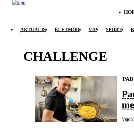
HO
AKTUÁLIS
ÉLETMÓD
VIP
SPORT
B
CHALLENGE
PAD
Pad
me
Vajon 