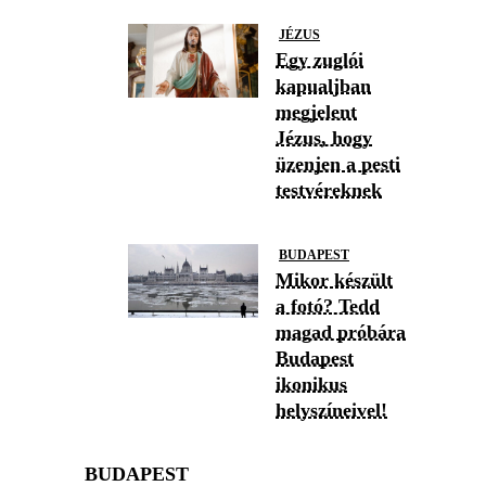
JÉZUS
Egy zuglói
kapualjban
megjelent
Jézus, hogy
üzenjen a pesti
testvéreknek
BUDAPEST
Mikor készült
a fotó? Tedd
magad próbára
Budapest
ikonikus
helyszíneivel!
BUDAPEST