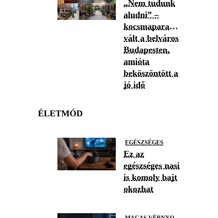
„Nem tudunk
aludni” –
kocsmaparadicsommá
vált a belváros
Budapesten,
amióta
beköszöntött a
jó idő
ÉLETMÓD
EGÉSZSÉGES
Ez az
egészséges nasi
is komoly bajt
okozhat
M
AGAS VÉRNYOMÁS