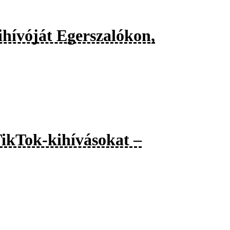
kihívóját Egerszalókon,
TikTok-kihívásokat –