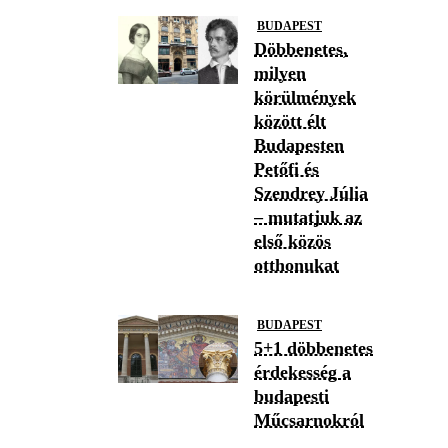
BUDAPEST
Döbbenetes,
milyen
körülmények
között élt
Budapesten
Petőfi és
Szendrey Júlia
– mutatjuk az
első közös
otthonukat
BUDAPEST
5+1 döbbenetes
érdekesség a
budapesti
Műcsarnokról