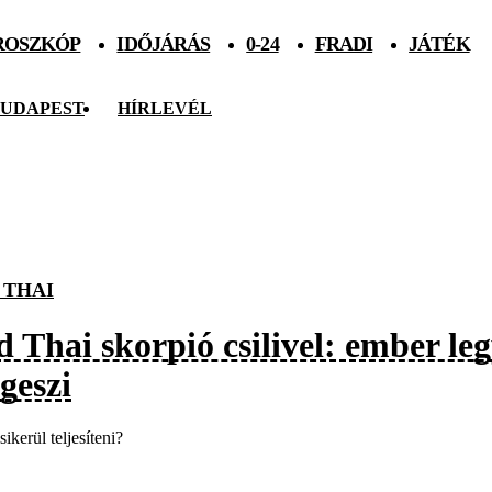
ROSZKÓP
IDŐJÁRÁS
0-24
FRADI
JÁTÉK
UDAPEST
HÍRLEVÉL
 THAI
 Thai skorpió csilivel: ember leg
geszi
sikerül teljesíteni?