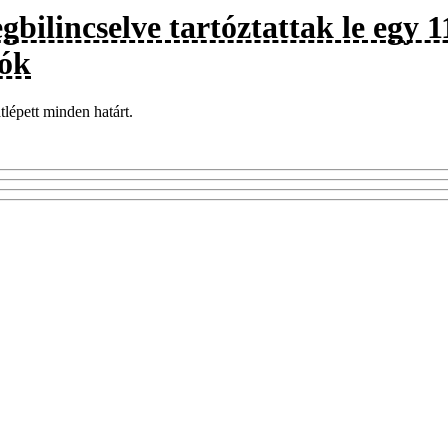
bilincselve tartóztattak le egy 1
tók
átlépett minden határt.