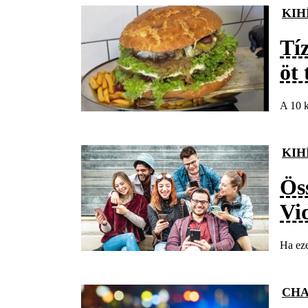
KIH
Tíz
öt 
A 10 k
KIH
Ös
Vi
Ha eze
CH