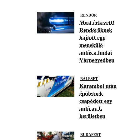
RENDŐR
Most érkezett!
Rendőröknek
hajtott egy
menekülő
autós a budai
Várnegyedben
BALESET
Karambol után
épületnek
csapódott egy
autó az I.
kerületben
BUDAPEST