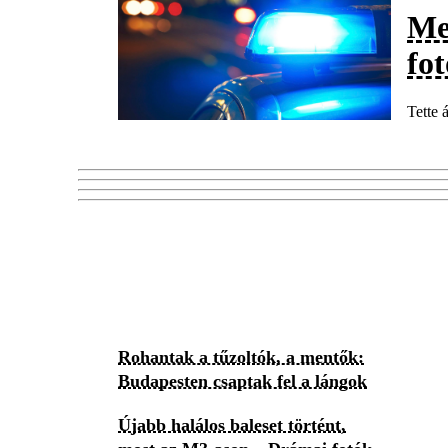
Meg
fo
Tette 
Rohantak a tűzoltók, a mentők:
Budapesten csaptak fel a lángok
Újabb halálos baleset történt,