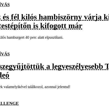
ÍVÁS
 és fél kilós hambiszörny várja 
testépítőn is kifogott már
ilós hamburgert 40 perc alatt elpusztítani.
ÍVÁS
szegyűjtöttük a legveszélyesebb 
deó
k valamelyikével találkozol, azonnal jelentsd!
ALLENGE