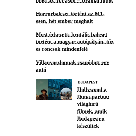
most az M3-ason – Drámai fotók
Horrorbaleset történt az M1-
esen, hét ember meghalt
Most érkezett: brutális baleset
történt a magyar autópályán, tűz
és roncsok mindenfelé
Villanyoszlopnak csapódott egy
autó
BUDAPEST
Hollywood a
Duna-parton:
világhírű
filmek, amik
Budapesten
készültek