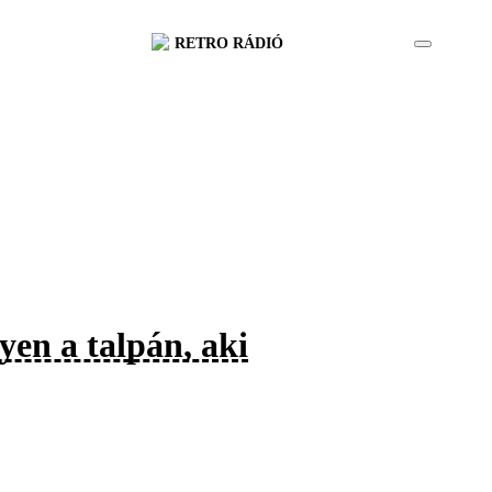
RETRO RÁDIÓ
yen a talpán, aki