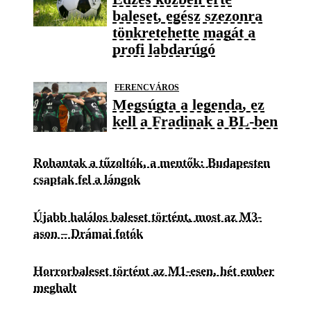
baleset, egész szezonra
tönkretehette magát a
profi labdarúgó
FERENCVÁROS
Megsúgta a legenda, ez
kell a Fradinak a BL-ben
Rohantak a tűzoltók, a mentők: Budapesten
csaptak fel a lángok
Újabb halálos baleset történt, most az M3-
ason – Drámai fotók
Horrorbaleset történt az M1-esen, hét ember
meghalt