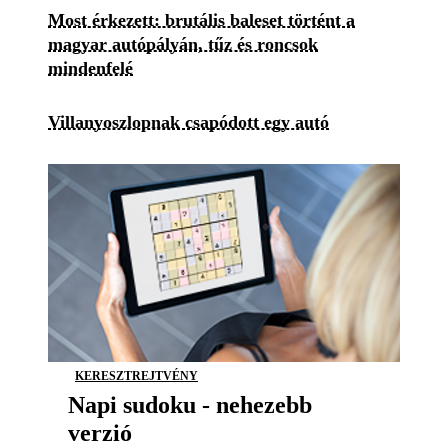
Most érkezett: brutális baleset történt a
magyar autópályán, tűz és roncsok
mindenfelé
Villanyoszlopnak csapódott egy autó
KERESZTREJTVÉNY
Napi sudoku - nehezebb
verzió