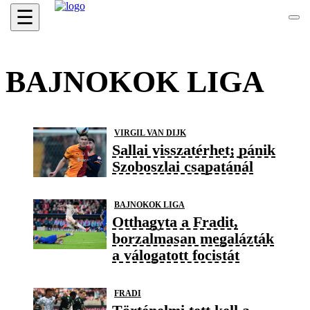
☰
BAJNOKOK LIGA
VIRGIL VAN DIJK
Sallai visszatérhet; pánik
Szoboszlai csapatánál
BAJNOKOK LIGA
Otthagyta a Fradit,
borzalmasan megalázták
a válogatott focistát
FRADI