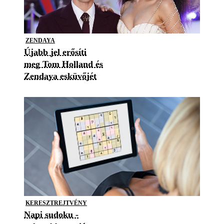
ZENDAYA
Újabb jel erősíti
meg Tom Holland és
Zendaya esküvőjét
KERESZTREJTVÉNY
Napi sudoku -