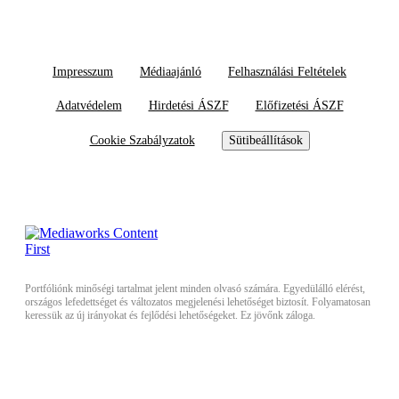
Impresszum
Médiaajánló
Felhasználási Feltételek
Adatvédelem
Hirdetési ÁSZF
Előfizetési ÁSZF
Cookie Szabályzatok
Sütibeállítások
Portfóliónk minőségi tartalmat jelent minden olvasó számára. Egyedülálló elérést,
országos lefedettséget és változatos megjelenési lehetőséget biztosít. Folyamatosan
keressük az új irányokat és fejlődési lehetőségeket. Ez jövőnk záloga.