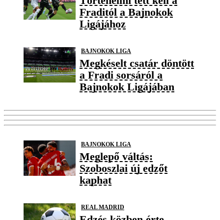
Történelmi tett kell a
Fraditól a Bajnokok
Ligájához
BAJNOKOK LIGA
Megkéselt csatár döntött
a Fradi sorsáról a
Bajnokok Ligájában
BAJNOKOK LIGA
Meglepő váltás:
Szoboszlai új edzőt
kaphat
REAL MADRID
Edzés közben érte