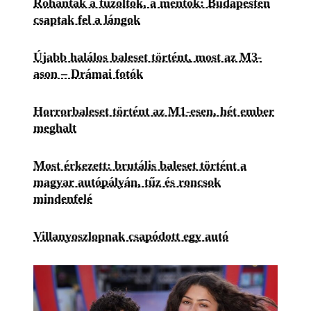
Rohantak a tűzoltók, a mentők: Budapesten
csaptak fel a lángok
Újabb halálos baleset történt, most az M3-
ason – Drámai fotók
Horrorbaleset történt az M1-esen, hét ember
meghalt
Most érkezett: brutális baleset történt a
magyar autópályán, tűz és roncsok
mindenfelé
Villanyoszlopnak csapódott egy autó