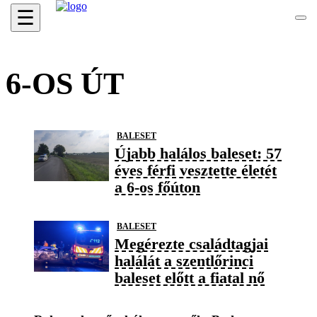
☰
6-OS ÚT
BALESET
Újabb halálos baleset: 57
éves férfi vesztette életét
a 6-os főúton
BALESET
Megérezte családtagjai
halálát a szentlőrinci
baleset előtt a fiatal nő