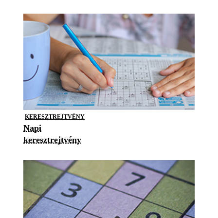
KERESZTREJTVÉNY
Napi
keresztrejtvény