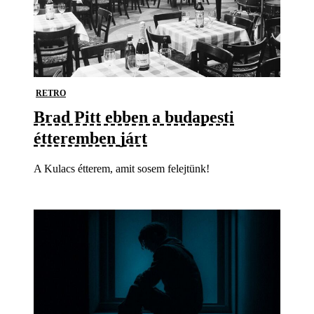
RETRO
Brad Pitt ebben a budapesti
étteremben járt
A Kulacs étterem, amit sosem felejtünk!