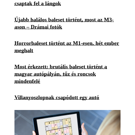
csaptak fel a lángok
Újabb halálos baleset történt, most az M3-
ason – Drámai fotók
Horrorbaleset történt az M1-esen, hét ember
meghalt
Most érkezett: brutális baleset történt a
magyar autópályán, tűz és roncsok
mindenfelé
Villanyoszlopnak csapódott egy autó