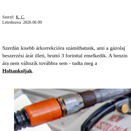
Szerző:
K. C.
Létrehozva:
2026.06.09.
GÁZOLAJ
BENZIN
DRÁGULÁS
Szerdán kisebb árkorrekcióra számíthatunk, ami a gázolaj
beszerzési árát illeti, bruttó 3 forinttal emelkedik. A benzin
ára nem változik továbbra sem - tudta meg a
Holtankoljak
.