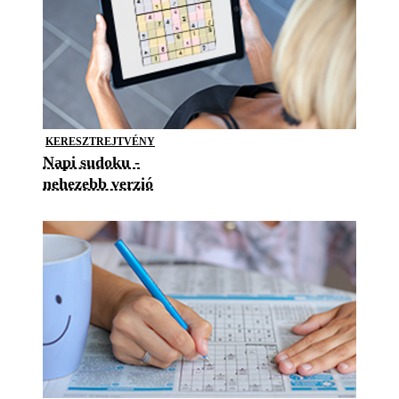
KERESZTREJTVÉNY
Napi sudoku -
nehezebb verzió