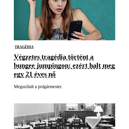
TRAGÉDIA
Végzetes tragédia történt a
bungee jumpingon: ezért halt meg
egy 21 éves nő
Megszólalt a polgármester.