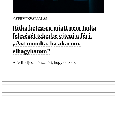
GYERMEKVÁLLALÁS
Ritka betegség miatt nem tudta
feleségét teherbe ejteni a férj.
„Azt mondta, ha akarom,
elhagyhatom”
A férfi teljesen összetört, hogy ő az oka.