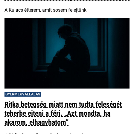
A Kulacs étterem, amit sosem felejtünk!
GYERMEKVÁLLALÁS
Ritka betegség miatt nem tudta feleségét
teherbe ejteni a férj. „Azt mondta, ha
akarom, elhagyhatom”