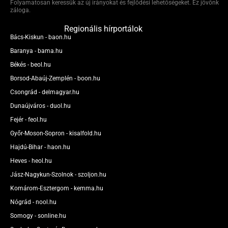
Folyamatosan keressük az új irányokat és fejlődési lehetőségeket. Ez jövőnk
záloga.
Regionális hírportálok
Bács-Kiskun - baon.hu
Baranya - bama.hu
Békés - beol.hu
Borsod-Abaúj-Zemplén - boon.hu
Csongrád - delmagyar.hu
Dunaújváros - duol.hu
Fejér - feol.hu
Győr-Moson-Sopron - kisalfold.hu
Hajdú-Bihar - haon.hu
Heves - heol.hu
Jász-Nagykun-Szolnok - szoljon.hu
Komárom-Esztergom - kemma.hu
Nógrád - nool.hu
Somogy - sonline.hu