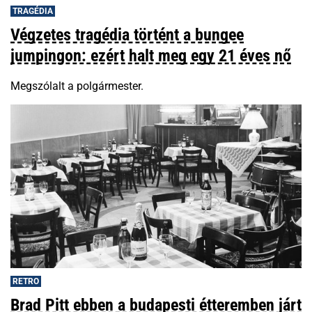
TRAGÉDIA
Végzetes tragédia történt a bungee
jumpingon: ezért halt meg egy 21 éves nő
Megszólalt a polgármester.
RETRO
Brad Pitt ebben a budapesti étteremben járt