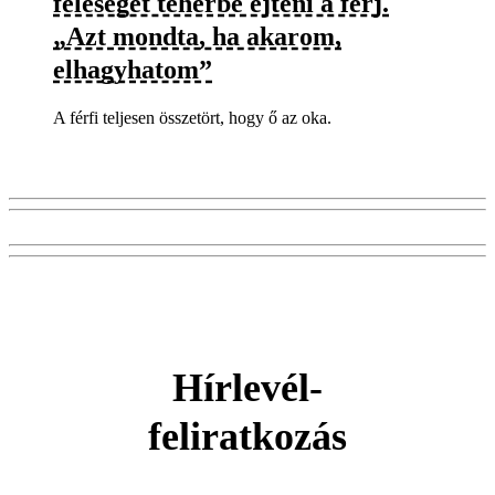
feleségét teherbe ejteni a férj.
„Azt mondta, ha akarom,
elhagyhatom”
A férfi teljesen összetört, hogy ő az oka.
Hírlevél-
feliratkozás