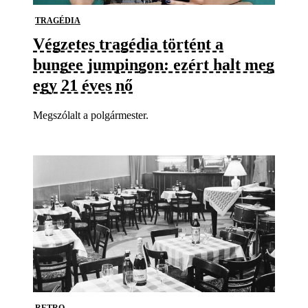
TRAGÉDIA
Végzetes tragédia történt a
bungee jumpingon: ezért halt meg
egy 21 éves nő
Megszólalt a polgármester.
RETRO