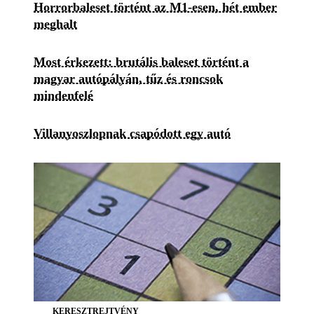
Horrorbaleset történt az M1-esen, hét ember
meghalt
Most érkezett: brutális baleset történt a
magyar autópályán, tűz és roncsok
mindenfelé
Villanyoszlopnak csapódott egy autó
KERESZTREJTVÉNY