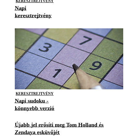
KERESZTREJTVÉNY
Napi
keresztrejtvény
KERESZTREJTVÉNY
Napi sudoku -
könnyebb verzió
Újabb jel erősíti meg Tom Holland és
Zendaya esküvőjét