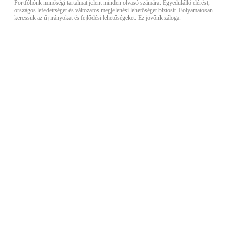
Portfóliónk minőségi tartalmat jelent minden olvasó számára. Egyedülálló elérést,
országos lefedettséget és változatos megjelenési lehetőséget biztosít. Folyamatosan
keressük az új irányokat és fejlődési lehetőségeket. Ez jövőnk záloga.