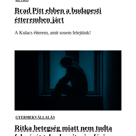
Brad Pitt ebben a budapesti
étteremben járt
A Kulacs étterem, amit sosem felejtünk!
GYERMEKVÁLLALÁS
Ritka betegség miatt nem tudta