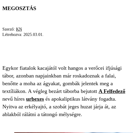
MEGOSZTÁS
Szerző:
KN
Létrehozva:
2025.03.01.
A FELFEDEZŐ – ELHAGYOTT HELYEK MAGYAR
URBEX
TÁBOR
Egykor fiatalok kacajától volt hangos a verőcei ifjúsági
tábor, azonban napjainkban már roskadoznak a falai,
benőtte a moha az ágyakat, gombák jelentek meg a
textíliákon. A végleg bezárt táborba bejutott
A Felfedező
nevű híres
urbexes
és apokaliptikus látvány fogadta.
Nyitva az erkélyajtó, a szobát jeges huzat járja át, az
ablakból rálátni a tátongó mélységre.