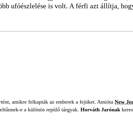
b ufóészlelése is volt. A férfi azt állítja, ho
örtént, amikre felkapták az emberek a fejüket. Amióta
New Jer
 feltűnnek-e a különös repülő tárgyak.
Horváth Jarónak
keres