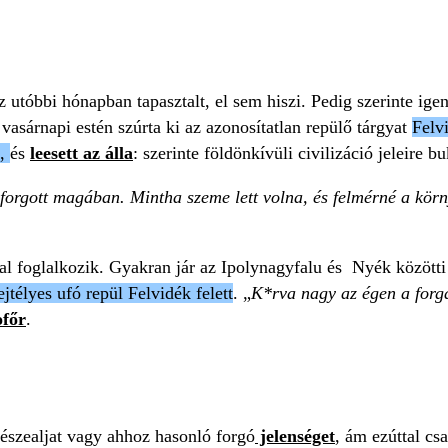
 utóbbi hónapban tapasztalt, el sem hiszi. Pedig szerinte ige
 vasárnapi estén szúrta ki az azonosítatlan repülő tárgyat
Felvi
n,
és
leesett az álla
: szerinte földönkívüli civilizáció jeleire b
forgott magában. Mintha szeme lett volna, és felmérné a kör
sal foglalkozik. Gyakran jár az Ipolynagyfalu és Nyék közötti
ejtélyes ufó repül Felvidék felett
. „
K*rva nagy az égen a forg
ofőr
.
csészealjat vagy ahhoz hasonló forgó
jelenséget
, ám ezúttal cs