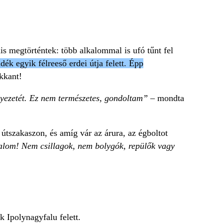
nis megtörténtek: több alkalommal is ufó tűnt fel
dék egyik félreeső erdei útja felett. Épp
ukkant!
nyezetét. Ez nem természetes, gondoltam”
– mondta
 útszakaszon, és amíg vár az árura, az égboltot
alom! Nem csillagok, nem bolygók, repülők vagy
ak Ipolynagyfalu felett.