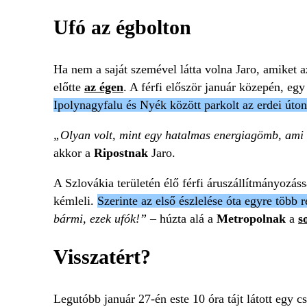
Ufó az égbolton
Ha nem a saját szemével látta volna Jaro, amiket az
előtte
az égen
. A férfi először január közepén, egy
Ipolynagyfalu és Nyék között parkolt az erdei úto
„Olyan volt, mint egy hatalmas energiagömb, ami 
akkor a
Ripostnak
Jaro.
A Szlovákia területén élő férfi áruszállítmányozás
kémleli.
Szerinte az első észlelése óta egyre több r
bármi, ezek ufók!” –
húzta alá a
Metropolnak
a
s
Visszatért?
Legutóbb január 27-én este 10 óra tájt látott egy 