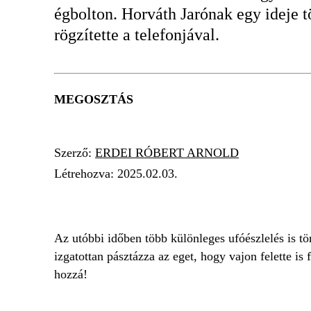
égbolton. Horváth Jarónak egy ideje töb
rögzítette a telefonjával.
MEGOSZTÁS
Szerző:
ERDEI RÓBERT ARNOLD
Létrehozva:
2025.02.03.
UFÓ
FELVIDÉK
ÉSZLELÉS
Az utóbbi időben több különleges ufóészlelés is t
izgatottan pásztázza az eget, hogy vajon felette is
hozzá!