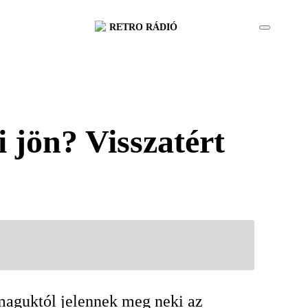
RETRO RÁDIÓ
 jön? Visszatért
 maguktól jelennek meg neki az