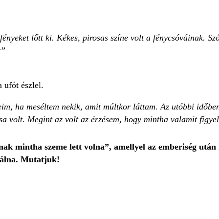
fényeket lőtt ki. Kékes, pirosas színe volt a fénycsóváinak. S
k
 ufót észlel.
seim, ha meséltem nekik, amit múltkor láttam. Az utóbbi időben
sa volt. Megint az volt az érzésem, hogy mintha valamit figye
ak mintha szeme lett volna”, amellyel az emberiség után 
zálna. Mutatjuk!