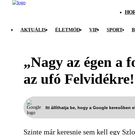
HO
AKTUÁLIS
ÉLETMÓD
VIP
SPORT
B
„Nagy az égen a f
az ufó Felvidékre!
Itt állíthatja be, hogy a Google keresőben 
Szinte már keresnie sem kell egy Szl