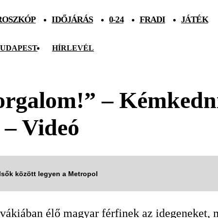
ROSZKÓP
IDŐJÁRÁS
0-24
FRADI
JÁTÉK
UDAPEST
HÍRLEVÉL
orgalom!” – Kémkedni
 – Videó
elsők között legyen a Metropol
ovákiában élő magyar férfinek az idegeneket,