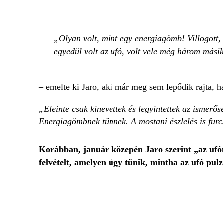
Olyan volt, mint egy energiagömb! Villogott, 
egyedül volt az ufó, volt vele még három mási
– emelte ki Jaro, aki már meg sem lepődik rajta, ha
„Eleinte csak kinevettek és legyintettek az ismerő
Energiagömbnek tűnnek. A mostani észlelés is furc
Korábban, január közepén Jaro szerint „az ufón
felvételt, amelyen úgy tűnik, mintha az ufó pul