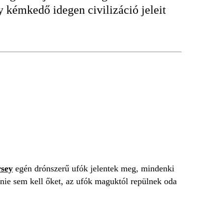
gy kémkedő idegen civilizáció jeleit
sey
egén drónszerű ufók jelentek meg, mindenki
nie sem kell őket, az ufók maguktól repülnek oda