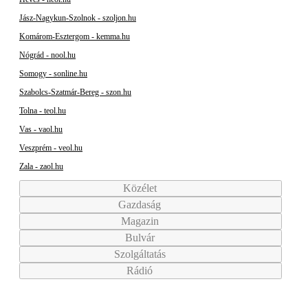
Jász-Nagykun-Szolnok - szoljon.hu
Komárom-Esztergom - kemma.hu
Nógrád - nool.hu
Somogy - sonline.hu
Szabolcs-Szatmár-Bereg - szon.hu
Tolna - teol.hu
Vas - vaol.hu
Veszprém - veol.hu
Zala - zaol.hu
Közélet
Gazdaság
Magazin
Bulvár
Szolgáltatás
Rádió