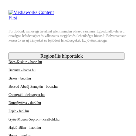
Portfóliónk minőségi tartalmat jelent minden olvasó számára. Egyedülálló elérést,
országos lefedettséget és változatos megjelenési lehetőséget biztosít. Folyamatosan
keressük az új irányokat és fejlődési lehetőségeket. Ez jövőnk záloga.
Regionális hírportálok
Bács-Kiskun - baon.hu
Baranya - bama.hu
Békés - beol.hu
Borsod-Abaúj-Zemplén - boon.hu
Csongrád - delmagyar.hu
Dunaújváros - duol.hu
Fejér - feol.hu
Győr-Moson-Sopron - kisalfold.hu
Hajdú-Bihar - haon.hu
Heves - heol.hu