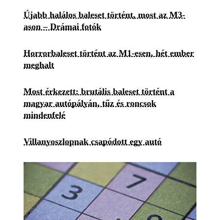
Újabb halálos baleset történt, most az M3-
ason – Drámai fotók
Horrorbaleset történt az M1-esen, hét ember
meghalt
Most érkezett: brutális baleset történt a
magyar autópályán, tűz és roncsok
mindenfelé
Villanyoszlopnak csapódott egy autó