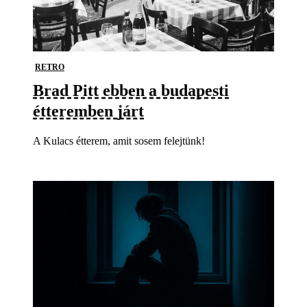
RETRO
Brad Pitt ebben a budapesti
étteremben járt
A Kulacs étterem, amit sosem felejtünk!