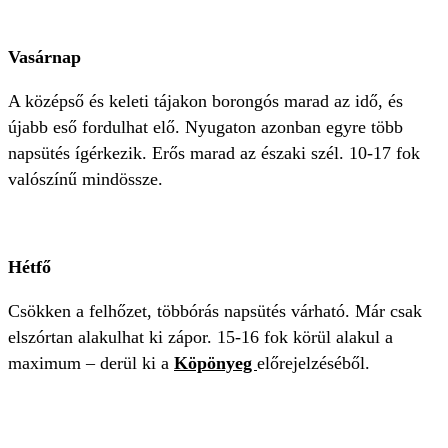
Vasárnap
A középső és keleti tájakon borongós marad az idő, és
újabb eső fordulhat elő. Nyugaton azonban egyre több
napsütés ígérkezik. Erős marad az északi szél. 10-17 fok
valószínű mindössze.
Hétfő
Csökken a felhőzet, többórás napsütés várható. Már csak
elszórtan alakulhat ki zápor. 15-16 fok körül alakul a
maximum – derül ki a
Köpönyeg
előrejelzéséből.