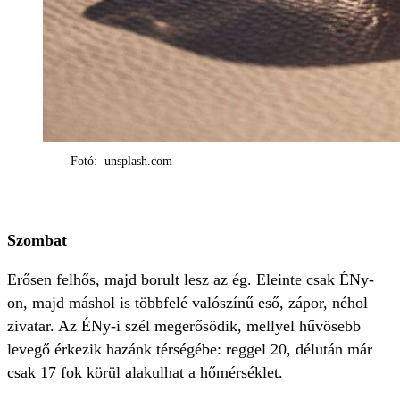
Fotó: unsplash.com
Szombat
Erősen felhős, majd borult lesz az ég. Eleinte csak ÉNy-
on, majd máshol is többfelé valószínű eső, zápor, néhol
zivatar. Az ÉNy-i szél megerősödik, mellyel hűvösebb
levegő érkezik hazánk térségébe: reggel 20, délután már
csak 17 fok körül alakulhat a hőmérséklet.