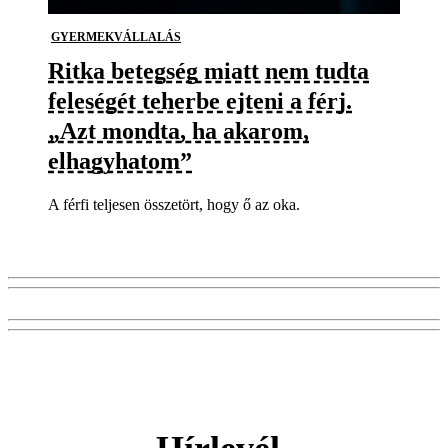
GYERMEKVÁLLALÁS
Ritka betegség miatt nem tudta
feleségét teherbe ejteni a férj.
„Azt mondta, ha akarom,
elhagyhatom”
A férfi teljesen összetört, hogy ő az oka.