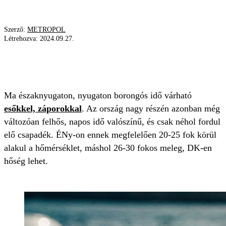
Szerző:
METROPOL
Létrehozva:
2024.09.27.
MELEG
LEHŰLÉS
ŐSZI IDŐJÁRÁS
IDŐJÁRÁS
Ma északnyugaton, nyugaton borongós idő várható
esőkkel, záporokkal
. Az ország nagy részén azonban még
változóan felhős, napos idő valószínű, és csak néhol fordul
elő csapadék. ÉNy-on ennek megfelelően 20-25 fok körül
alakul a hőmérséklet, máshol 26-30 fokos meleg, DK-en
hőség lehet.