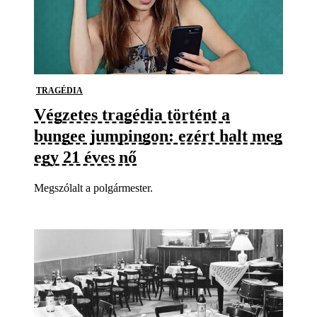
TRAGÉDIA
Végzetes tragédia történt a
bungee jumpingon: ezért halt meg
egy 21 éves nő
Megszólalt a polgármester.