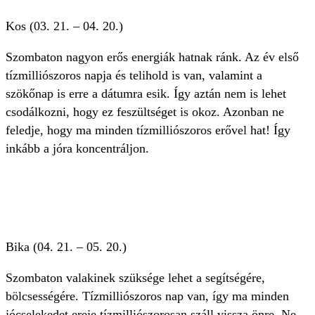
Kos (03. 21. – 04. 20.)
Szombaton nagyon erős energiák hatnak ránk. Az év első
tízmilliószoros napja és telihold is van, valamint a
szökőnap is erre a dátumra esik. Így aztán nem is lehet
csodálkozni, hogy ez feszültséget is okoz. Azonban ne
feledje, hogy ma minden tízmilliószoros erővel hat! Így
inkább a jóra koncentráljon.
Bika (04. 21. – 05. 20.)
Szombaton valakinek szüksége lehet a segítségére,
bölcsességére. Tízmilliószoros nap van, így ma minden
jócselekedet ereje tízmilliószorosan száll vissza önre. Ne