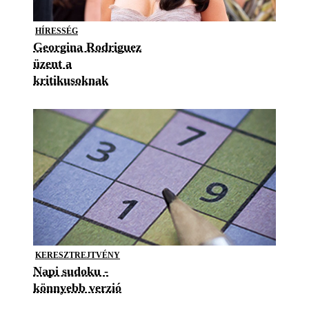
HÍRESSÉG
Georgina Rodriguez
üzent a
kritikusoknak
KERESZTREJTVÉNY
Napi sudoku -
könnyebb verzió