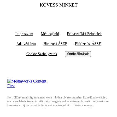
KÖVESS MINKET
Impresszum
Médiaajánló
Felhasználási Feltételek
Adatvédelem
Hirdetési ÁSZF
Előfizetési ÁSZF
Cookie Szabályzatok
Sütibeállítások
Portfóliónk minőségi tartalmat jelent minden olvasó számára. Egyedülálló elérést,
országos lefedettséget és változatos megjelenési lehetőséget biztosít. Folyamatosan
keressük az új irányokat és fejlődési lehetőségeket. Ez jövőnk záloga.