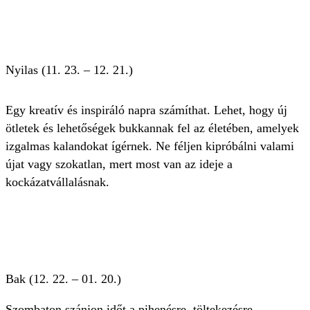
Nyilas (11. 23. – 12. 21.)
Egy kreatív és inspiráló napra számíthat. Lehet, hogy új
ötletek és lehetőségek bukkannak fel az életében, amelyek
izgalmas kalandokat ígérnek. Ne féljen kipróbálni valami
újat vagy szokatlan, mert most van az ideje a
kockázatvállalásnak.
Bak (12. 22. – 01. 20.)
Szombaton szánjon időt a pihenésre, töltekezésre,