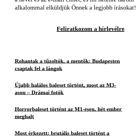
alkalommal elküldjük Önnek a legjobb írásokat!
Feliratkozom a hírlevélre
Rohantak a tűzoltók, a mentők: Budapesten
csaptak fel a lángok
Újabb halálos baleset történt, most az M3-
ason – Drámai fotók
Horrorbaleset történt az M1-esen, hét ember
meghalt
Most érkezett: brutális baleset történt a