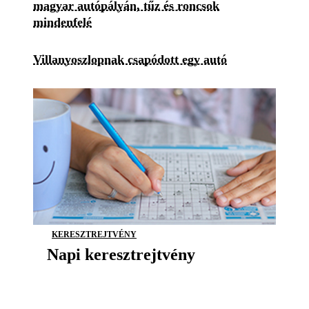
magyar autópályán, tűz és roncsok
mindenfelé
Villanyoszlopnak csapódott egy autó
KERESZTREJTVÉNY
Napi keresztrejtvény