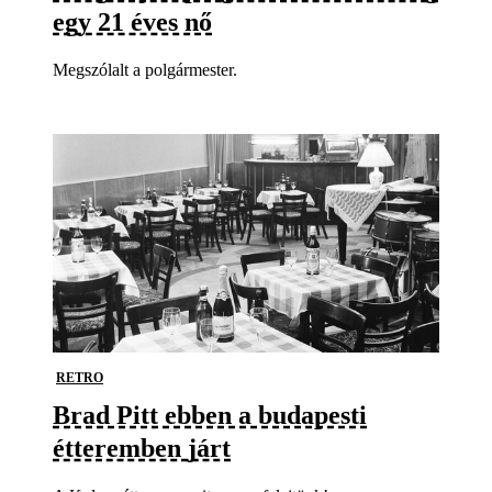
egy 21 éves nő
Megszólalt a polgármester.
RETRO
Brad Pitt ebben a budapesti
étteremben járt