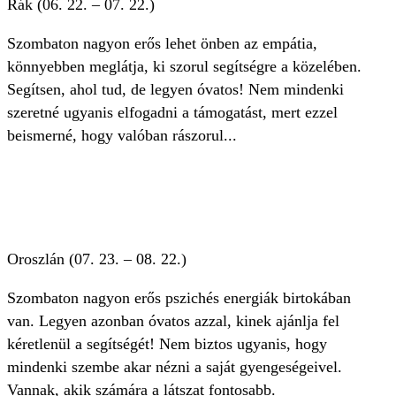
Rák (06. 22. – 07. 22.)
Szombaton nagyon erős lehet önben az empátia,
könnyebben meglátja, ki szorul segítségre a közelében.
Segítsen, ahol tud, de legyen óvatos! Nem mindenki
szeretné ugyanis elfogadni a támogatást, mert ezzel
beismerné, hogy valóban rászorul...
Oroszlán (07. 23. – 08. 22.)
Szombaton nagyon erős pszichés energiák birtokában
van. Legyen azonban óvatos azzal, kinek ajánlja fel
kéretlenül a segítségét! Nem biztos ugyanis, hogy
mindenki szembe akar nézni a saját gyengeségeivel.
Vannak, akik számára a látszat fontosabb.