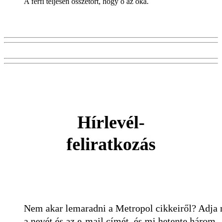
A férfi teljesen összetört, hogy ő az oka.
Hírlevél-
feliratkozás
Nem akar lemaradni a Metropol cikkeiről? Adja
a nevét és az e-mail címét, és mi hetente három