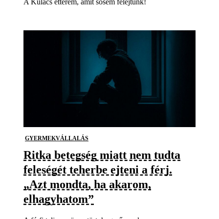
A Kulacs étterem, amit sosem felejtünk!
GYERMEKVÁLLALÁS
Ritka betegség miatt nem tudta
feleségét teherbe ejteni a férj.
„Azt mondta, ha akarom,
elhagyhatom”