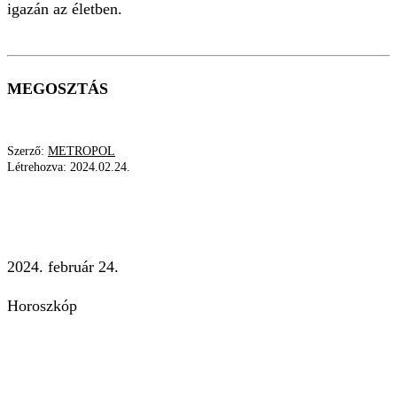
igazán az életben.
MEGOSZTÁS
Szerző:
METROPOL
Létrehozva:
2024.02.24.
TÍZMILLIÓSZOROS
SOKSZOROS
JÓCSELEKEDET
LOTTÓ
HOROSZKÓP
2024. február 24.
Horoszkóp