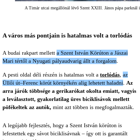
A Timár utcai megállónál lévő Szent XXIII. János pápa parknál i
A város más pontjain is hatalmas volt a torlódás
A budai rakpart mellett
a Szent István Körúton a Jászai
Mari tértől a Nyugati pályaudvarig állt a forgalom
.
A pesti oldal déli részén is hatalmas volt a
torlódás
,
az
Üllői út–Ferenc körút környékén alig lehetett haladni
.
Az
arra járók többsége a gerikarókat okolta emiatt, vagyis
a leválasztott, gyakorlatilag üres biciklisávok mellett
pöfékeltek az autók,
mint azt többen is megfogalmazták.
A legújabb fejlesztés, hogy a Szent István körúton is
lefestettek egy sávot biciklisávnak – így ott is garantált