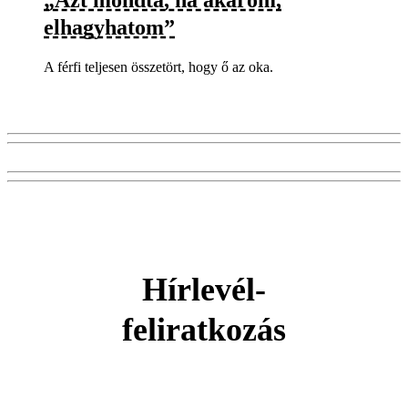
„Azt mondta, ha akarom,
elhagyhatom”
A férfi teljesen összetört, hogy ő az oka.
Hírlevél-
feliratkozás