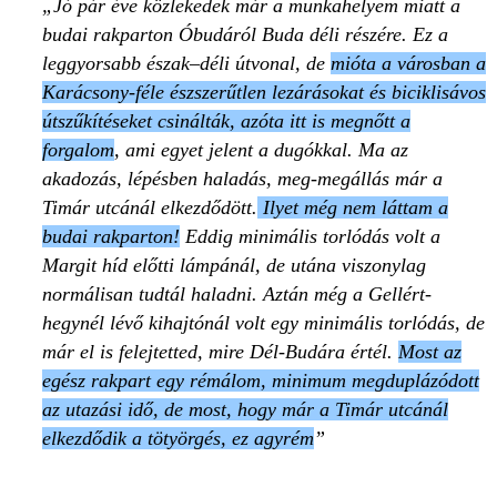
Jó pár éve közlekedek már a munkahelyem miatt a
budai rakparton Óbudáról Buda déli részére. Ez a
leggyorsabb észak–déli útvonal, de
mióta a városban a
Karácsony-féle észszerűtlen lezárásokat és biciklisávos
útszűkítéseket csinálták, azóta itt is megnőtt a
forgalom
, ami egyet jelent a dugókkal. Ma az
akadozás, lépésben haladás, meg-megállás már a
Timár utcánál elkezdődött.
Ilyet még nem láttam a
budai rakparton!
Eddig minimális torlódás volt a
Margit híd előtti lámpánál, de utána viszonylag
normálisan tudtál haladni. Aztán még a Gellért-
hegynél lévő kihajtónál volt egy minimális torlódás, de
már el is felejtetted, mire Dél-Budára értél.
Most az
egész rakpart egy rémálom, minimum megduplázódott
az utazási idő, de most, hogy már a Timár utcánál
elkezdődik a tötyörgés, ez agyrém