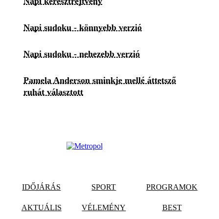
Napi keresztrejtvény
Napi sudoku - könnyebb verzió
Napi sudoku - nehezebb verzió
Pamela Anderson sminkje mellé áttetsző
ruhát választott
IDŐJÁRÁS
SPORT
PROGRAMOK
AKTUÁLIS
VÉLEMÉNY
BEST