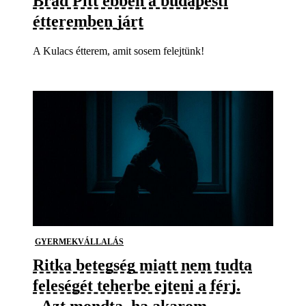
Brad Pitt ebben a budapesti
étteremben járt
A Kulacs étterem, amit sosem felejtünk!
GYERMEKVÁLLALÁS
Ritka betegség miatt nem tudta
feleségét teherbe ejteni a férj.