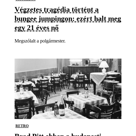
Végzetes tragédia történt a
bungee jumpingon: ezért halt meg
egy 21 éves nő
Megszólalt a polgármester.
RETRO