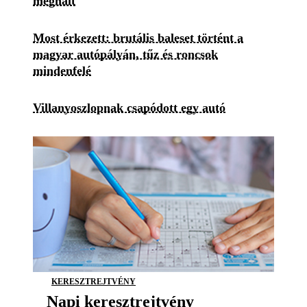
meghalt
Most érkezett: brutális baleset történt a
magyar autópályán, tűz és roncsok
mindenfelé
Villanyoszlopnak csapódott egy autó
KERESZTREJTVÉNY
Napi keresztrejtvény