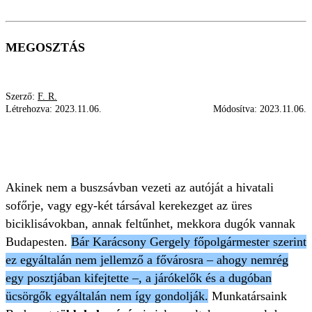
MEGOSZTÁS
Szerző:
F. R.
Létrehozva:
2023.11.06.
Módosítva:
2023.11.06.
SZENT ISTVÁN KÖRÚT
AUTÓ
TIMÁR UTCA
BUDAI RAKPART
TÖTYÖRGÉS
Akinek nem a buszsávban vezeti az autóját a hivatali
sofőrje, vagy egy-két társával kerekezget az üres
biciklisávokban, annak feltűnhet, mekkora dugók vannak
Budapesten.
Bár Karácsony Gergely főpolgármester szerint
ez egyáltalán nem jellemző a fővárosra – ahogy nemrég
egy posztjában kifejtette –, a járókelők és a dugóban
ücsörgők egyáltalán nem így gondolják.
Munkatársaink