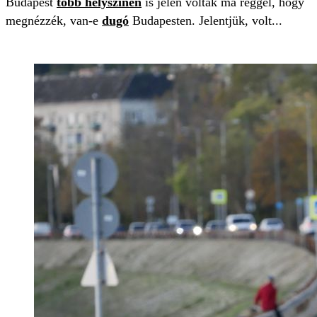
Budapest
több helyszínén
is jelen voltak ma reggel, hogy
megnézzék, van-e
dugó
Budapesten. Jelentjük, volt...