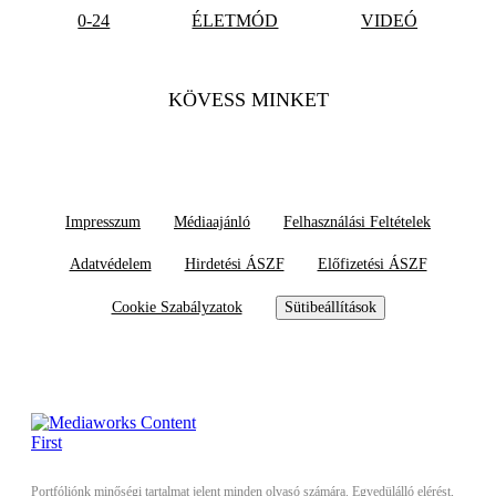
0-24
ÉLETMÓD
VIDEÓ
KÖVESS MINKET
Impresszum
Médiaajánló
Felhasználási Feltételek
Adatvédelem
Hirdetési ÁSZF
Előfizetési ÁSZF
Cookie Szabályzatok
Sütibeállítások
Portfóliónk minőségi tartalmat jelent minden olvasó számára. Egyedülálló elérést,