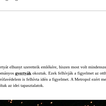
EZÉS
CSALÁDI HÁZ
tyát elhunyt szeretteik emlékére, hiszen most volt mindensze
yományos
gyertyák
okoztak. Ezek felhívják a figyelmet az ott
trófavédelem is felhívta idén a figyelmet. A Metropol ezért 
tak az idei tapasztalatok.