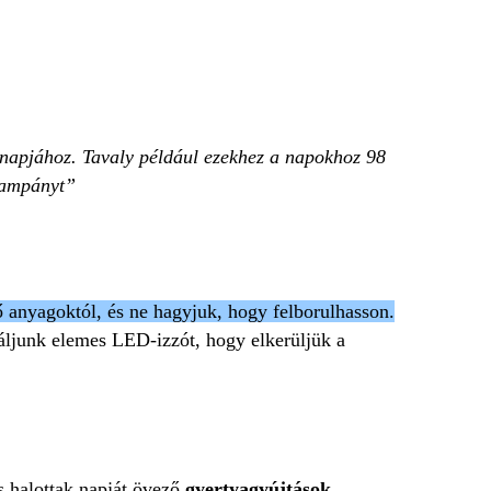
k napjához. Tavaly például ezekhez a napokhoz 98
 kampányt
ő anyagoktól, és ne hagyjuk, hogy felborulhasson.
náljunk elemes LED-izzót, hogy elkerüljük a
s halottak napját övező
gyertyagyújtások