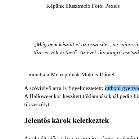
Képünk illusztráció Fotó: Pexels
Még nem készült el az összesítés, de sajnos 
tűzeset volt köthető. Az évek óta kiugró esets
– mondta a Metropolnak Mukics Dániel.
A szóvívivő arra is figyelmeztetett:
otthoni gyerty
A Halloweenkor készített töklámpásoknál pedig biz
tűzveszélyt.
Jelentős károk keletkeztek
Az elmúlt időszakban az ország számos területén
t