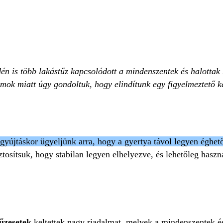
idén is több lakástűz kapcsolódott a mindenszentek és halotta
zámok miatt úgy gondoltuk, hogy elindítunk egy figyelmeztető
agyújtáskor ügyeljünk arra, hogy a gyertya távol legyen éghet
tosítsuk, hogy stabilan legyen elhelyezve, és lehetőleg hasz
űzesetek
keltettek nagy riadalmat, melyek a mindenszentek é