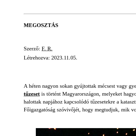
MEGOSZTÁS
Szerző:
F. R.
Létrehozva:
2023.11.05.
GYERTYA
KÁR
TŰZESET
MEGEMLÉK
A héten nagyon sokan gyújtottak mécsest vagy gyer
tűzeset
is történt Magyarországon, melyeket hag
halottak napjához kapcsolódó tűzesetekre a katasz
Főigazgatóság szóvivőjét, hogy megtudjuk, mik vol