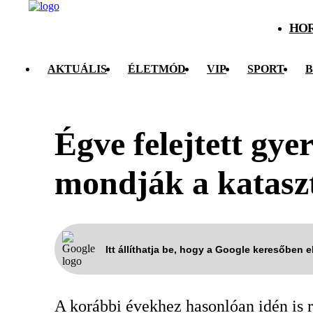
HO
AKTUÁLIS
ÉLETMÓD
VIP
SPORT
B
Égve felejtett gye
mondják a katasz
Itt állíthatja be, hogy a Google keresőben 
A korábbi évekhez hasonlóan idén is r