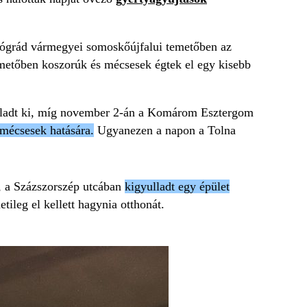
Nógrád vármegyei somoskőújfalui temetőben az
etőben koszorúk és mécsesek égtek el egy kisebb
lladt ki, míg november 2-án a Komárom Esztergom
 mécsesek hatására.
Ugyanezen a napon a Tolna
n, a Százszorszép utcában
kigyulladt egy épület
tileg el kellett hagynia otthonát.