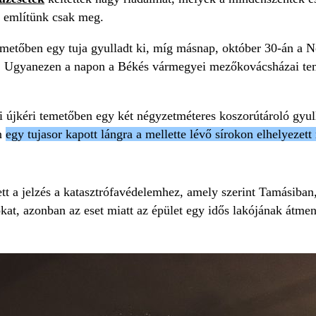
t említünk csak meg.
etőben egy tuja gyulladt ki, míg másnap, október 30-án a 
. Ugyanezen a napon a Békés vármegyei mezőkovácsházai tem
újkéri temetőben egy két négyzetméteres koszorútároló gyu
en
egy tujasor kapott lángra a mellette lévő sírokon elhelyezett
zett a jelzés a katasztrófavédelemhez, amely szerint Tamásiba
kat, azonban az eset miatt az épület egy idős lakójának átmene