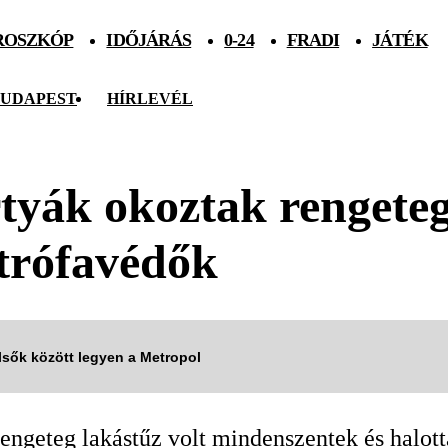
ROSZKÓP
IDŐJÁRÁS
0-24
FRADI
JÁTÉK
UDAPEST
HÍRLEVÉL
rtyák okoztak rengeteg
trófavédők
elsők között legyen a Metropol
engeteg lakástűz volt mindenszentek és halott