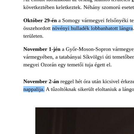
következtében keletkeztek. Néhány szomorú esete
Október 29-én
a Somogy vármegyei felsőnyéki tem
összehordott
növényi hulladék lobbanhatott lángra
területen.
November 1-jén
a Győr-Moson-Sopron vármegyei 
vármegyében, a tatabányai Síkvölgyi úti temetőb
megyei Ozorán egy temetői tuja égett el.
November 2-án
reggel hét óra után kicsivel érke
nappalija.
A tűzoltóknak sikerült eloltaniuk a lángo