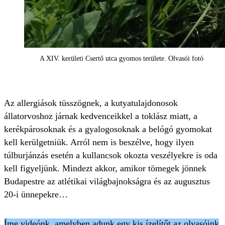
A XIV. kerületi Csertő utca gyomos területe. Olvasói fotó
Az allergiások tüsszögnek, a kutyatulajdonosok
állatorvoshoz járnak kedvenceikkel a toklász miatt, a
kerékpárosoknak és a gyalogosoknak a belógó gyomokat
kell kerülgetniük. Arról nem is beszélve, hogy ilyen
túlburjánzás esetén a kullancsok okozta veszélyekre is oda
kell figyeljünk. Mindezt akkor, amikor tömegek jönnek
Budapestre az atlétikai világbajnokságra és az augusztus
20-i ünnepekre…
Íme videónk, amelyben adunk egy kis ízelítőt az olvasóink