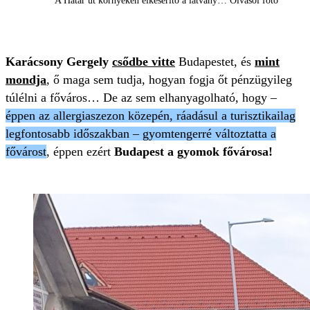
A Határ út környékén elkeserítő a látvány… Olvasói fotó
Karácsony Gergely
csődbe vitte
Budapestet, és
mint
mondja
, ő maga sem tudja, hogyan fogja őt pénzügyileg
túlélni a főváros… De az sem elhanyagolható, hogy –
éppen az allergiaszezon közepén, ráadásul a turisztikailag
legfontosabb időszakban – gyomtengerré változtatta a
fővárost
, éppen ezért
Budapest a gyomok fővárosa!