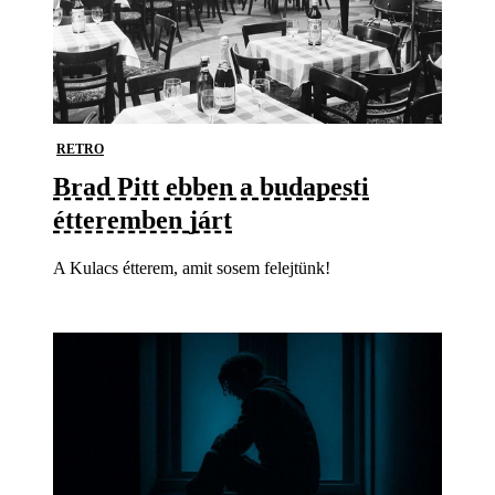
RETRO
Brad Pitt ebben a budapesti
étteremben járt
A Kulacs étterem, amit sosem felejtünk!