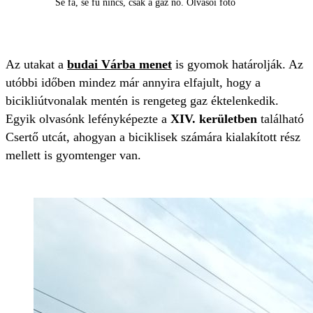
Se fa, se fű nincs, csak a gaz nő. Olvasói fotó
Az utakat a
budai Várba menet
is gyomok határolják. Az
utóbbi időben mindez már annyira elfajult, hogy a
bicikliútvonalak mentén is rengeteg gaz éktelenkedik.
Egyik olvasónk lefényképezte a
XIV. kerületben
található
Csertő utcát, ahogyan a biciklisek számára kialakított rész
mellett is gyomtenger van.