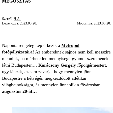
MEGOSZTÁS
Szerző:
H.Á.
Létrehozva:
2023.08.20.
Módosítva:
2023.08.20.
GYOM
AUGUSZTUS 20.
GAZ
BUDAPEST
Naponta rengeteg kép érkezik a
Metropol
fotópályázatára
! Az embereknek sajnos nem kell messzire
menniük, ha mérhetetlen mennyiségű gyomot szeretnének
látni Budapesten…
Karácsony Gergely
főpolgármestert,
úgy látszik, az sem zavarja, hogy mennyien jönnek
Budapestre a hétvégén megkezdődött atlétikai
világbajnokságra, és mennyien ünneplik a fővárosban
augusztus 20-át…