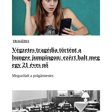
TRAGÉDIA
Végzetes tragédia történt a
bungee jumpingon: ezért halt meg
egy 21 éves nő
Megszólalt a polgármester.