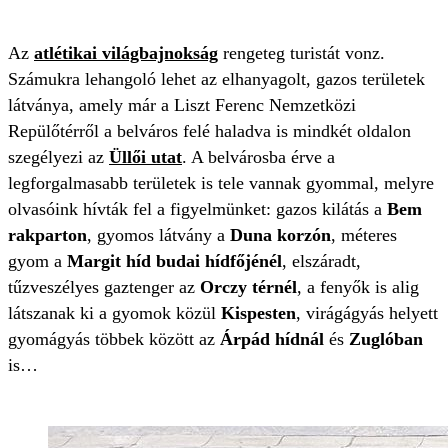
Az
atlétikai világbajnokság
rengeteg turistát vonz.
Számukra lehangoló lehet az elhanyagolt, gazos területek
látványa, amely már a Liszt Ferenc Nemzetközi
Repülőtérről a belváros felé haladva is mindkét oldalon
szegélyezi az
Üllői utat
. A belvárosba érve a
legforgalmasabb területek is tele vannak gyommal, melyre
olvasóink hívták fel a figyelmünket: gazos kilátás a
Bem
rakparton
, gyomos látvány a
Duna korzón
, méteres
gyom a
Margit híd budai hídfőjénél
, elszáradt,
tűzveszélyes gaztenger az
Orczy térnél
, a fenyők is alig
látszanak ki a gyomok közül
Kispesten
, virágágyás helyett
gyomágyás többek között az
Árpád hídnál
és
Zuglóban
is…