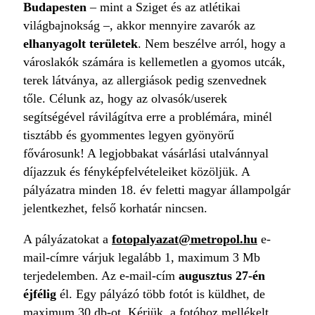
Budapesten
– mint a Sziget és az atlétikai
világbajnokság –, akkor mennyire zavarók az
elhanyagolt területek
. Nem beszélve arról, hogy a
városlakók számára is kellemetlen a gyomos utcák,
terek látványa, az allergiások pedig szenvednek
tőle. Célunk az, hogy az olvasók/userek
segítségével rávilágítva erre a problémára, minél
tisztább és gyommentes legyen gyönyörű
fővárosunk! A legjobbakat vásárlási utalvánnyal
díjazzuk és fényképfelvételeiket közöljük. A
pályázatra minden 18. év feletti magyar állampolgár
jelentkezhet, felső korhatár nincsen.
A pályázatokat a
fotopalyazat@metropol.hu
e-
mail-címre várjuk legalább 1, maximum 3 Mb
terjedelemben. Az e-mail-cím
augusztus 27-én
éjfélig
él. Egy pályázó több fotót is küldhet, de
maximum 30 db-ot. Kérjük, a fotóhoz mellékelt