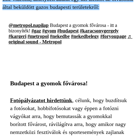
által beküldött gazos budapesti területekről:
@metropol.napilap
Budapest a gyomok fővárosa - itt a
bizonyíték!
#gaz
#gyom
#budapest
#karacsonygergely
#kargeri
#metropol
#nekedbe
#nekedbelegy
#foryoupage
♬
original sound - Metropol
Budapest a gyomok fővárosa!
Fotópályázatot hirdettünk
, célunk, hogy buzdítsuk
a fotósokat, hobbifotósokat vagy éppen a fotózni
vágyókat arra, hogy bemutassák a gyomokkal
borított fővárost, rávilágítva arra, hogy amikor nagy
nemzetközi fesztiválok és sportesemények zajlanak