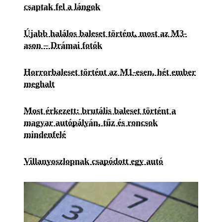
csaptak fel a lángok
Újabb halálos baleset történt, most az M3-
ason – Drámai fotók
Horrorbaleset történt az M1-esen, hét ember
meghalt
Most érkezett: brutális baleset történt a
magyar autópályán, tűz és roncsok
mindenfelé
Villanyoszlopnak csapódott egy autó