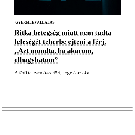
GYERMEKVÁLLALÁS
Ritka betegség miatt nem tudta
feleségét teherbe ejteni a férj.
„Azt mondta, ha akarom,
elhagyhatom”
A férfi teljesen összetört, hogy ő az oka.