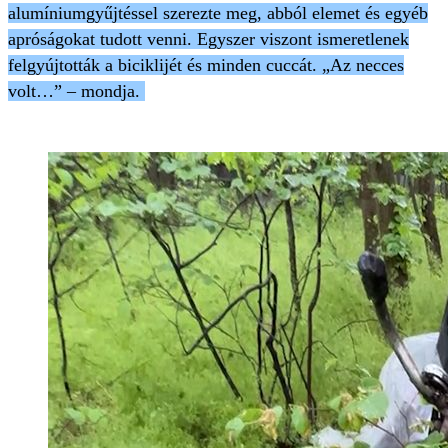
alumíniumgyűjtéssel szerezte meg, abból elemet és egyéb
apróságokat tudott venni. Egyszer viszont ismeretlenek
felgyújtották a biciklijét és minden cuccát. „Az necces
volt…” – mondja.