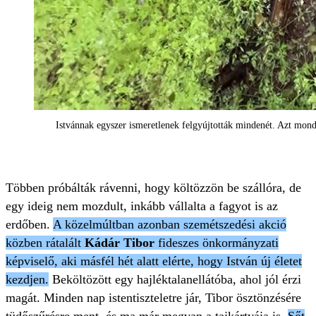
Istvánnak egyszer ismeretlenek felgyújtották mindenét. Azt mondj
Többen próbálták rávenni, hogy költözzön be szállóra, de
egy ideig nem mozdult, inkább vállalta a fagyot is az
erdőben.
A közelmúltban azonban szemétszedési akció
közben rátalált
Kádár Tibor
fideszes önkormányzati
képviselő, aki másfél hét alatt elérte, hogy István új életet
kezdjen.
Beköltözött egy hajléktalanellátóba, ahol jól érzi
magát. Minden nap istentiszteletre jár, Tibor ösztönzésére