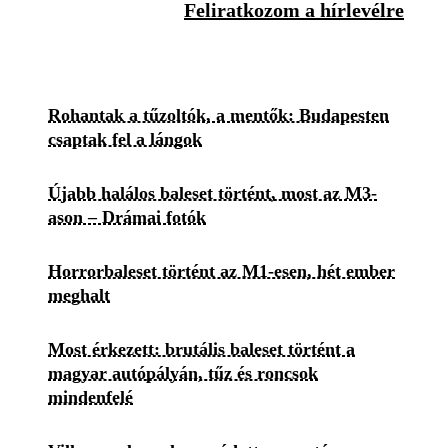
Feliratkozom a hírlevélre
Rohantak a tűzoltók, a mentők: Budapesten
csaptak fel a lángok
Újabb halálos baleset történt, most az M3-
ason – Drámai fotók
Horrorbaleset történt az M1-esen, hét ember
meghalt
Most érkezett: brutális baleset történt a
magyar autópályán, tűz és roncsok
mindenfelé