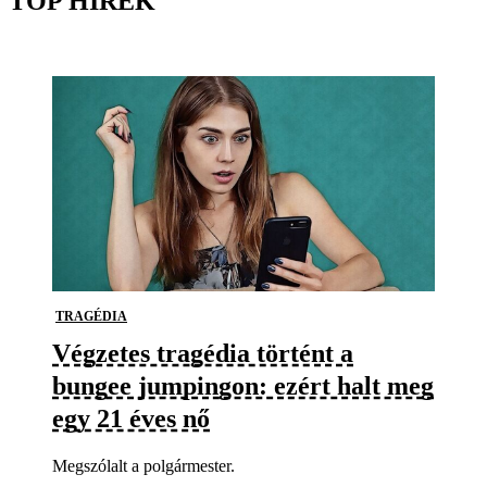
TOP HÍREK
TRAGÉDIA
Végzetes tragédia történt a
bungee jumpingon: ezért halt meg
egy 21 éves nő
Megszólalt a polgármester.