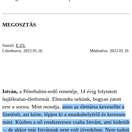
MEGOSZTÁS
Szerző:
E.ZS.
Létrehozva:
2023.05.16.
Módosítva:
2023.05.16.
ISTVÁN A HAJLÉKTALAN
KÁDÁR TIBOR
PÉTERHALMI ERDŐ
XVIII. KERÜLET
ÚJ ÉLET
István,
a Péterhalmi-erdő remetéje, 14 évig folytatott
hajléktalan-életformát. Elmondta nekünk, hogyan jutott
erre a sorsra. Mint mondja,
anno az élettársa kevesellte a
fizetését, azt kérte, lépjen ki a munkahelyéről és keressen
mást. Közben a nő rendszeresen csalta Istvánt, ami kiderült
–, de akkor már Istvánnak nem volt jövedelme. Nem tudott