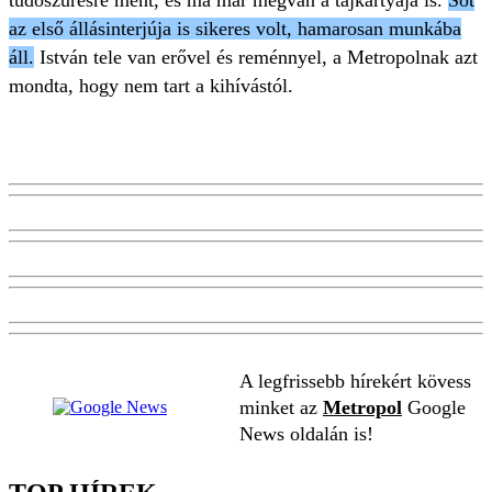
tüdőszűrésre ment, és ma már megvan a tajkártyája is.
Sőt
az első állásinterjúja is sikeres volt, hamarosan munkába
áll.
István tele van erővel és reménnyel, a Metropolnak azt
mondta, hogy nem tart a kihívástól.
A legfrissebb hírekért kövess
minket az
Metropol
Google
News oldalán is!