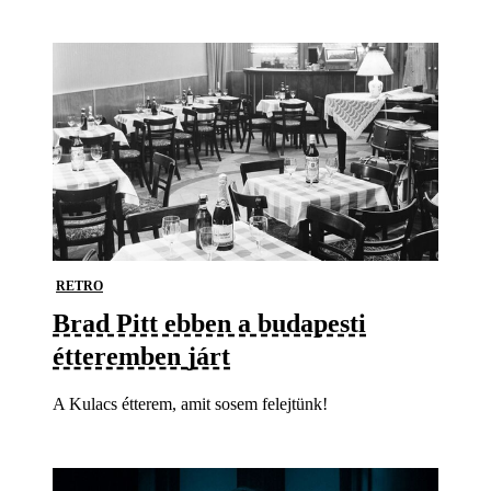
RETRO
Brad Pitt ebben a budapesti
étteremben járt
A Kulacs étterem, amit sosem felejtünk!