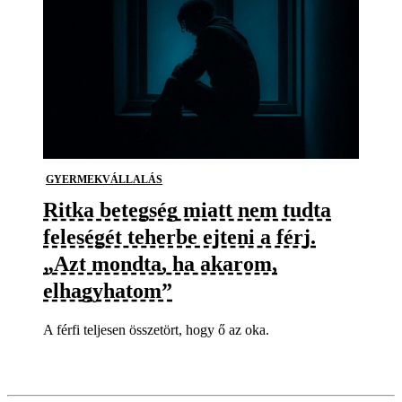
GYERMEKVÁLLALÁS
Ritka betegség miatt nem tudta
feleségét teherbe ejteni a férj.
„Azt mondta, ha akarom,
elhagyhatom”
A férfi teljesen összetört, hogy ő az oka.