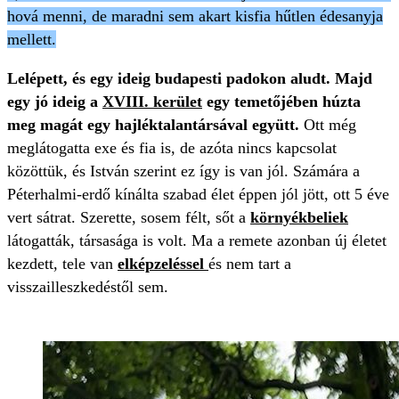
hová menni, de maradni sem akart kisfia hűtlen édesanyja
mellett.
Lelépett, és egy ideig budapesti padokon aludt. Majd
egy jó ideig a
XVIII. kerület
egy temetőjében húzta
meg magát egy hajléktalantársával együtt.
Ott még
meglátogatta exe és fia is, de azóta nincs kapcsolat
közöttük, és István szerint ez így is van jól. Számára a
Péterhalmi-erdő kínálta szabad élet éppen jól jött, ott 5 éve
vert sátrat. Szerette, sosem félt, sőt a
környékbeliek
látogatták, társasága is volt. Ma a remete azonban új életet
kezdett, tele van
elképzeléssel
és nem tart a
visszailleszkedéstől sem.