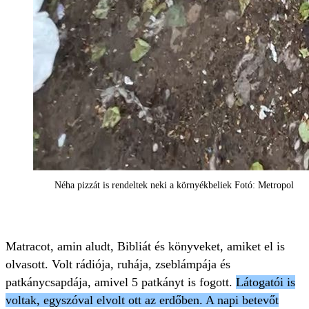
Néha pizzát is rendeltek neki a környékbeliek Fotó: Metropol
Matracot, amin aludt, Bibliát és könyveket, amiket el is
olvasott. Volt rádiója, ruhája, zseblámpája és
patkánycsapdája, amivel 5 patkányt is fogott.
Látogatói is
voltak, egyszóval elvolt ott az erdőben. A napi betevőt