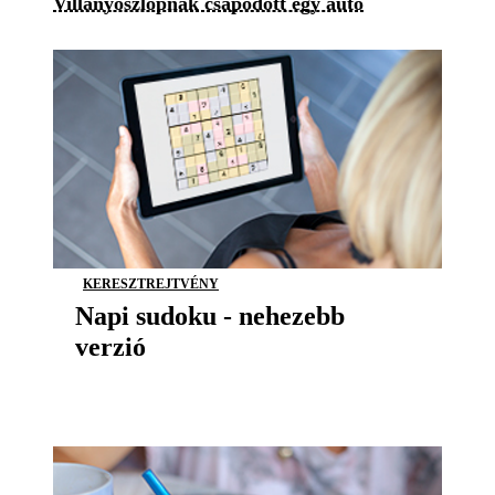
Villanyoszlopnak csapódott egy autó
KERESZTREJTVÉNY
Napi sudoku - nehezebb
verzió