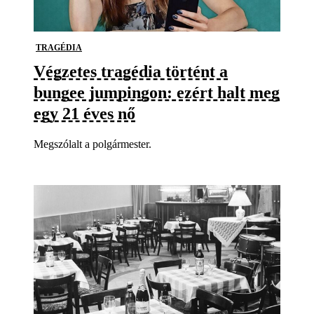
TRAGÉDIA
Végzetes tragédia történt a
bungee jumpingon: ezért halt meg
egy 21 éves nő
Megszólalt a polgármester.