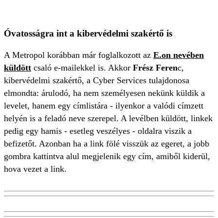
Óvatosságra int a kibervédelmi szakértő is
A Metropol korábban már foglalkozott az
E.on nevében
küldött
csaló e-mailekkel is. Akkor
Frész Feren
c,
kibervédelmi szakértő, a Cyber Services tulajdonosa
elmondta: árulodó, ha nem személyesen nekünk küldik a
levelet, hanem egy címlistára - ilyenkor a valódi címzett
helyén is a feladó neve szerepel. A levélben küldött, linkek
pedig egy hamis - esetleg veszélyes - oldalra viszik a
befizetőt. Azonban ha a link fölé visszük az egeret, a jobb
gombra kattintva alul megjelenik egy cím, amiből kiderül,
hova vezet a link.