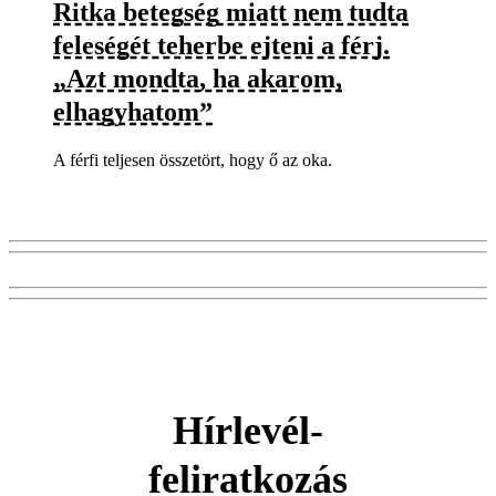
Ritka betegség miatt nem tudta
feleségét teherbe ejteni a férj.
„Azt mondta, ha akarom,
elhagyhatom”
A férfi teljesen összetört, hogy ő az oka.
Hírlevél-
feliratkozás