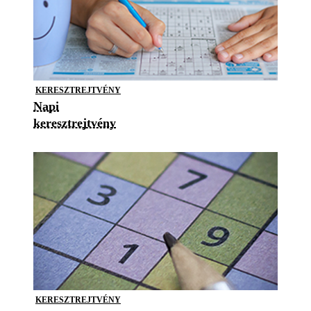
KERESZTREJTVÉNY
Napi
keresztrejtvény
KERESZTREJTVÉNY