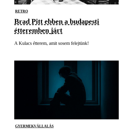
RETRO
Brad Pitt ebben a budapesti
étteremben járt
A Kulacs étterem, amit sosem felejtünk!
GYERMEKVÁLLALÁS