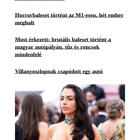
Horrorbaleset történt az M1-esen, hét ember
meghalt
Most érkezett: brutális baleset történt a
magyar autópályán, tűz és roncsok
mindenfelé
Villanyoszlopnak csapódott egy autó