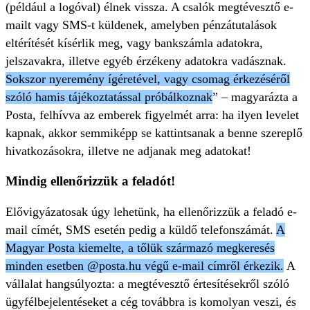
(például a logóval) élnek vissza. A csalók megtévesztő e-
mailt vagy SMS-t küldenek, amelyben pénzátutalások
eltérítését kísérlik meg, vagy bankszámla adatokra,
jelszavakra, illetve egyéb érzékeny adatokra vadásznak.
Sokszor nyeremény ígéretével, vagy csomag érkezéséről
szóló hamis tájékoztatással próbálkoznak
” – magyarázta a
Posta, felhívva az emberek figyelmét arra: ha ilyen levelet
kapnak, akkor semmiképp se kattintsanak a benne szereplő
hivatkozásokra, illetve ne adjanak meg adatokat!
Mindig ellenőrizzük a feladót!
Elővigyázatosak úgy lehetünk, ha ellenőrizzük a feladó e-
mail címét, SMS esetén pedig a küldő telefonszámát.
A
Magyar Posta kiemelte, a tőlük származó megkeresés
minden esetben @posta.hu végű e-mail címről érkezik.
A
vállalat hangsúlyozta: a megtévesztő értesítésekről szóló
ügyfélbejelentéseket a cég továbbra is komolyan veszi, és