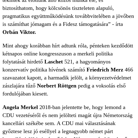
tekintek az előttünk álló közös munka elé, és
biztosíthatom, hogy kölcsönös tiszteleten alapuló,
pragmatikus együttműködésünk továbbvitelében a jövőben
is számíthat jómagam és a Fidesz támogatására” - írta
Orbán Viktor.
Mint ahogy korábban hírt adtunk róla, pénteken kezdődött
kétnapos online kongresszuson a merkeli politika
folytatását hirdető
Laschet
521, a hagyományos
konzervatív politika hívének számító
Friedrich Merz
466
szavazatot kapott, a harmadik jelölt, a környezetvédelmet
zászlajára tűző
Norbert Röttgen
pedig a voksolás első
fordulójában kiesett.
Angela Merkel
2018-ban jelentette be, hogy lemond a
CDU vezetéséről és nem jelölteti magát újra Németország
kancellári székébe sem. A CDU mai választásának
győztese lesz jó eséllyel a legnagyobb német párt