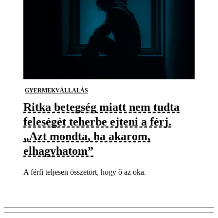
GYERMEKVÁLLALÁS
Ritka betegség miatt nem tudta
feleségét teherbe ejteni a férj.
„Azt mondta, ha akarom,
elhagyhatom”
A férfi teljesen összetört, hogy ő az oka.