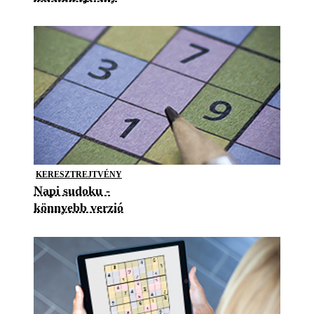
KERESZTREJTVÉNY
Napi sudoku -
könnyebb verzió