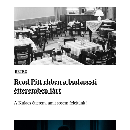
RETRO
Brad Pitt ebben a budapesti
étteremben járt
A Kulacs étterem, amit sosem felejtünk!