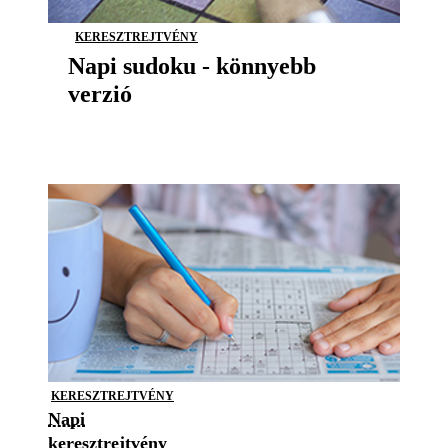
KERESZTREJTVÉNY
Napi sudoku - könnyebb
verzió
KERESZTREJTVÉNY
Napi
keresztrejtvény