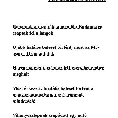
Rohantak a tűzoltók, a mentők: Budapesten
csaptak fel a lángok
Újabb halálos baleset történt, most az M3-
ason – Drámai fotók
Horrorbaleset történt az M1-esen, hét ember
meghalt
Most érkezett: brutális baleset történt a
magyar autópályán, tűz és roncsok
mindenfelé
Villanyoszlopnak csapódott egy autó