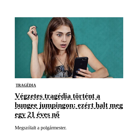
TRAGÉDIA
Végzetes tragédia történt a
bungee jumpingon: ezért halt meg
egy 21 éves nő
Megszólalt a polgármester.