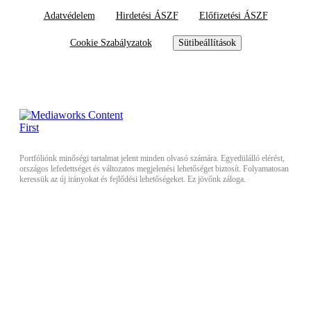
Adatvédelem
Hirdetési ÁSZF
Előfizetési ÁSZF
Cookie Szabályzatok
Sütibeállítások
Portfóliónk minőségi tartalmat jelent minden olvasó számára. Egyedülálló elérést,
országos lefedettséget és változatos megjelenési lehetőséget biztosít. Folyamatosan
keressük az új irányokat és fejlődési lehetőségeket. Ez jövőnk záloga.