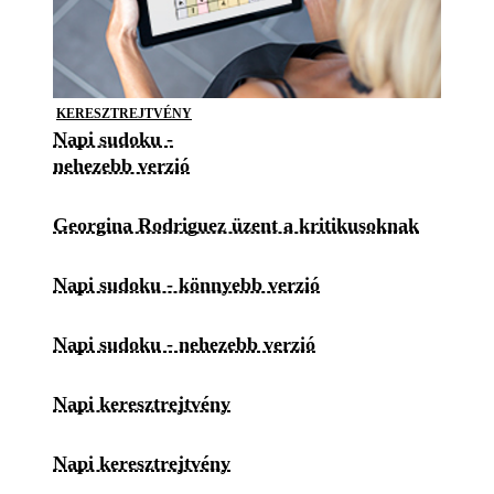
KERESZTREJTVÉNY
Napi sudoku -
nehezebb verzió
Georgina Rodriguez üzent a kritikusoknak
Napi sudoku - könnyebb verzió
Napi sudoku - nehezebb verzió
Napi keresztrejtvény
Napi keresztrejtvény