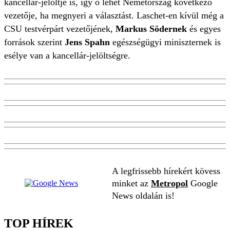
kancellár-jelöltje is, így ő lehet Németország következő
vezetője, ha megnyeri a választást. Laschet-en kívül még a
CSU testvérpárt vezetőjének,
Markus Södernek
és egyes
források szerint
Jens Spahn
egészségügyi miniszternek is
esélye van a kancellár-jelöltségre.
A legfrissebb hírekért kövess
minket az
Metropol
Google
News oldalán is!
TOP HÍREK