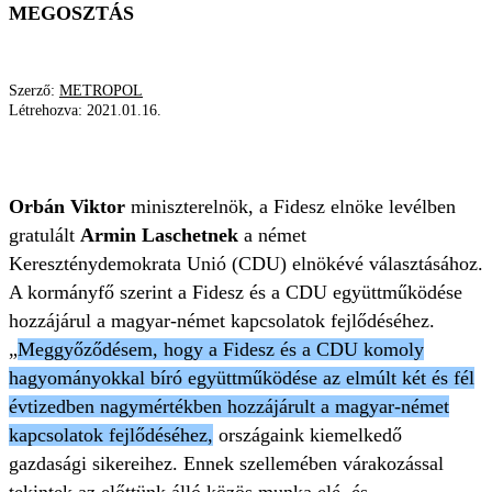
MEGOSZTÁS
Szerző:
METROPOL
Létrehozva:
2021.01.16.
NÉMET VÁLASZTÁS
Orbán Viktor
miniszterelnök, a Fidesz elnöke levélben
gratulált
Armin Laschetnek
a német
Kereszténydemokrata Unió (CDU) elnökévé választásához.
A kormányfő szerint a Fidesz és a CDU együttműködése
hozzájárul a magyar-német kapcsolatok fejlődéséhez.
„
Meggyőződésem, hogy a Fidesz és a CDU komoly
hagyományokkal bíró együttműködése az elmúlt két és fél
évtizedben nagymértékben hozzájárult a magyar-német
kapcsolatok fejlődéséhez,
országaink kiemelkedő
gazdasági sikereihez. Ennek szellemében várakozással