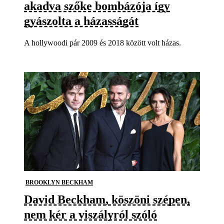
akadva szőke bombázója így
gyászolta a házasságát
A hollywoodi pár 2009 és 2018 között volt házas.
BROOKLYN BECKHAM
David Beckham, köszöni szépen,
nem kér a viszályról szóló