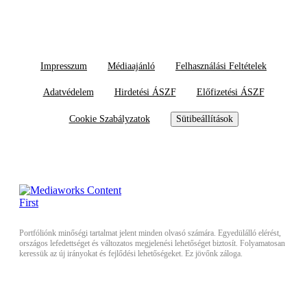
Impresszum
Médiaajánló
Felhasználási Feltételek
Adatvédelem
Hirdetési ÁSZF
Előfizetési ÁSZF
Cookie Szabályzatok
Sütibeállítások
Portfóliónk minőségi tartalmat jelent minden olvasó számára. Egyedülálló elérést,
országos lefedettséget és változatos megjelenési lehetőséget biztosít. Folyamatosan
keressük az új irányokat és fejlődési lehetőségeket. Ez jövőnk záloga.