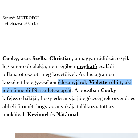
Szerző:
METROPOL
Létrehozva:
2025.07.11.
SZÉCSI DEBÓRA
COOKY
FRANCIAORSZÁG
CSALÁD
NYARALÁS
Cooky
, azaz
Szelba Christian
, a magyar rádiózás egyik
legismertebb alakja, nemrégiben
megható
családi
pillanatot osztott meg követőivel. Az Instagramon
közzétett bejegyzésében
édesanyjáról,
Violette
-ről írt, aki
idén ünnepli 89. születésnapját
. A posztban
Cooky
kifejezte háláját, hogy édesanyja jó egészségnek örvend, és
abbéli örömét, hogy az anyukája találkozhatott az
unokáival,
Kevinnel
és
Nátánnal.