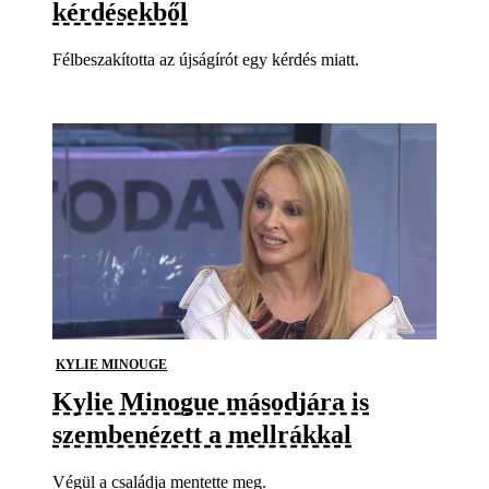
kérdésekből
Félbeszakította az újságírót egy kérdés miatt.
KYLIE MINOUGE
Kylie Minogue másodjára is
szembenézett a mellrákkal
Végül a családja mentette meg.