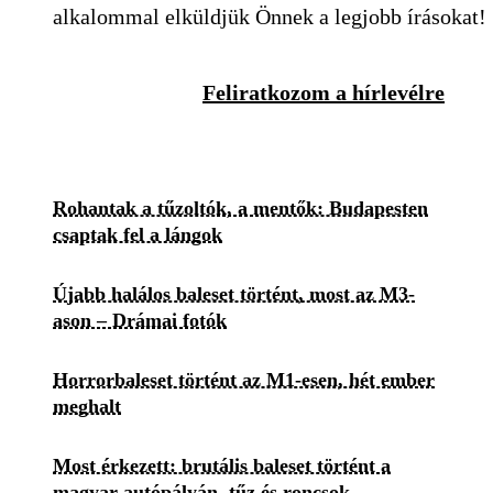
alkalommal elküldjük Önnek a legjobb írásokat!
Feliratkozom a hírlevélre
Rohantak a tűzoltók, a mentők: Budapesten
csaptak fel a lángok
Újabb halálos baleset történt, most az M3-
ason – Drámai fotók
Horrorbaleset történt az M1-esen, hét ember
meghalt
Most érkezett: brutális baleset történt a
magyar autópályán, tűz és roncsok