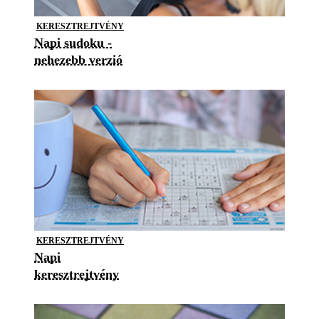
KERESZTREJTVÉNY
Napi sudoku -
nehezebb verzió
KERESZTREJTVÉNY
Napi
keresztrejtvény