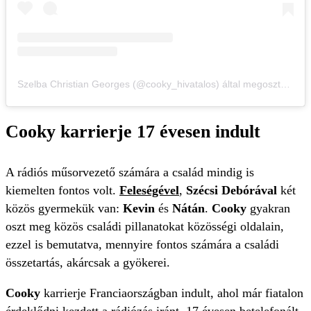
Szelba Christian Georges (@cooky_hivatalos) által megosztott bejegyzés
Cooky karrierje 17 évesen indult
A rádiós műsorvezető számára a család mindig is
kiemelten fontos volt.
Feleségével
,
Szécsi Debórával
két
közös gyermekük van:
Kevin
és
Nátán
.
Cooky
gyakran
oszt meg közös családi pillanatokat közösségi oldalain,
ezzel is bemutatva, mennyire fontos számára a családi
összetartás, akárcsak a gyökerei.
Cooky
karrierje Franciaországban indult, ahol már fiatalon