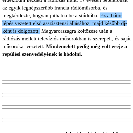
érdeklődni kezdett a rádiózás iránt. 17 évesen betelefonált
az egyik legnépszerűbb francia rádióműsorba, és
megkérdezte, hogyan juthatna be a stúdióba.
Ez a bátor
lépés vezetett első asszisztensi állásához, majd később dj-
ként is dolgozott.
Magyarországra költözése után a
rádiózás mellett televíziós műsorokban is szerepelt, és saját
műsorokat vezetett.
Mindemelett pedig még volt ereje a
repülési szenvedélyének is hódolni.