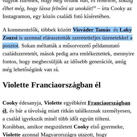
vagyok Istennek, hogy még velünk van, és remélem, sokáig
élhet még, hogy lássa felnőni az unokáit!
” – írta Cooky az
Instagramon, egy közös családi fotó kíséretében.
A kommentelők, többek között
Visváder Tamás
és
Laky
Zsuzsi
is azonnal elárasztották szeretetteljes üzenetekkel a
posztot
. Sokan méltatták a műsorvezető példamutató
családszeretetét, mások pedig arra emlékeztettek, mennyire
fontos, hogy megbecsüljük az idősebb generációt, amíg
még lehetőségünk van rá.
Violette Franciaországban él
Cooky
édesanyja,
Violette
egyébként
Franciaországban
él
, és bár a távolság miatt ritkán találkoznak személyesen,
a család igyekszik minél több időt együtt tölteni.
Korábban, amikor megszületett
Cooky
első gyermeke,
Violette
azonnal Magyarországra utazott, hogy