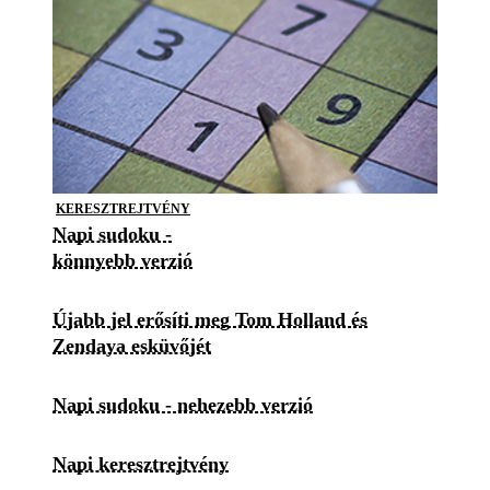
KERESZTREJTVÉNY
Napi sudoku -
könnyebb verzió
Újabb jel erősíti meg Tom Holland és
Zendaya esküvőjét
Napi sudoku - nehezebb verzió
Napi keresztrejtvény