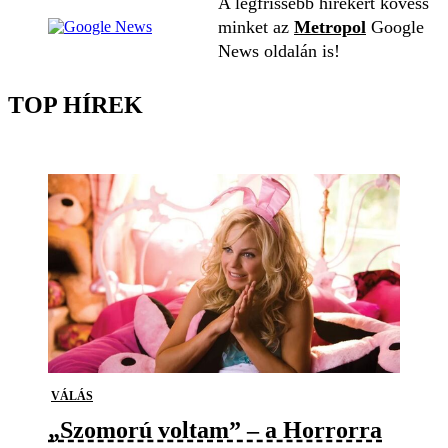
A legfrissebb hírekért kövess
minket az
Metropol
Google
News oldalán is!
TOP HÍREK
VÁLÁS
„Szomorú voltam” – a Horrorra