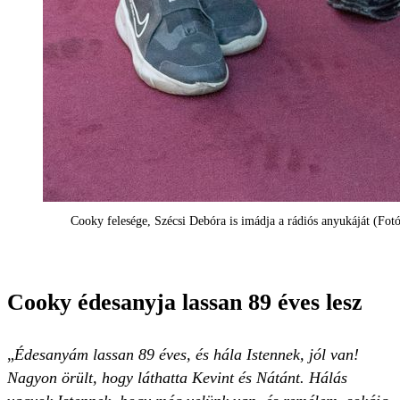
Cooky felesége, Szécsi Debóra is imádja a rádiós anyukáját (Fotó
Cooky édesanyja lassan 89 éves lesz
„
Édesanyám lassan 89 éves, és hála Istennek, jól van!
Nagyon örült, hogy láthatta Kevint és Nátánt. Hálás