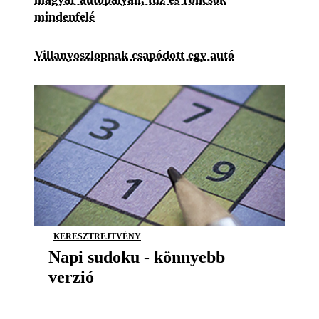
mindenfelé
Villanyoszlopnak csapódott egy autó
KERESZTREJTVÉNY
Napi sudoku - könnyebb
verzió