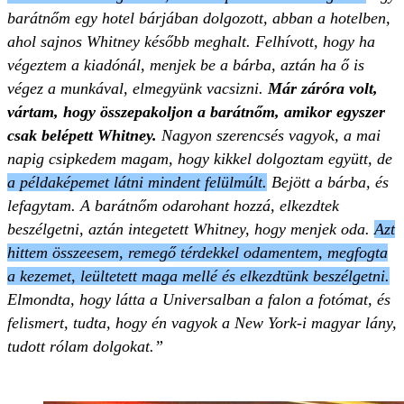
barátnőm egy hotel bárjában dolgozott, abban a hotelben,
ahol sajnos Whitney később meghalt. Felhívott, hogy ha
végeztem a kiadónál, menjek be a bárba, aztán ha ő is
végez a munkával, elmegyünk vacsizni.
Már záróra volt,
vártam, hogy összepakoljon a barátnőm, amikor egyszer
csak belépett Whitney.
Nagyon szerencsés vagyok, a mai
napig csipkedem magam, hogy kikkel dolgoztam együtt, de
a példaképemet látni mindent felülmúlt.
Bejött a bárba, és
lefagytam. A barátnőm odarohant hozzá, elkezdtek
beszélgetni, aztán integetett Whitney, hogy menjek oda.
Azt
hittem összeesem, remegő térdekkel odamentem, megfogta
a kezemet, leültetett maga mellé és elkezdtünk beszélgetni.
Elmondta, hogy látta a Universalban a falon a fotómat, és
felismert, tudta, hogy én vagyok a New York-i magyar lány,
tudott rólam dolgokat.”