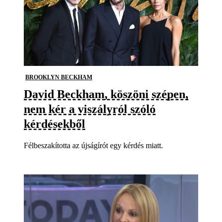
BROOKLYN BECKHAM
David Beckham, köszöni szépen,
nem kér a viszályról szóló
kérdésekből
Félbeszakította az újságírót egy kérdés miatt.