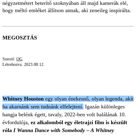
négyzetmétert beterítő szoknyában áll majd kamerák elé,
hogy méltó emléket állítson annak, aki zeneileg inspirálta.
MEGOSZTÁS
Szerző:
OG
Létrehozva:
2023.08.12.
KIRÁLY LINDA
WHITNEY HOUSTON
DUNA TV
SZERENCSESZOMBAT
Whitney Houston
egy olyan énekesnő, olyan legenda, akit
ha akarnánk sem tudnánk elfelejteni.
Igazán különleges
hangja belénk égett, tavaly, 2022-ben volt halálának 10.
évfordulója,
ez alkalomból egy életrajzi film is készült
róla
I Wanna Dance with Somebody – A Whitney