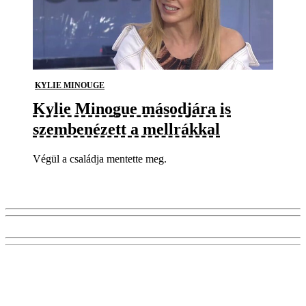
KYLIE MINOUGE
Kylie Minogue másodjára is
szembenézett a mellrákkal
Végül a családja mentette meg.