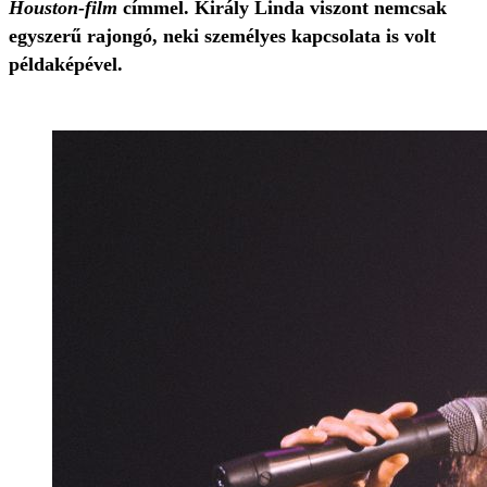
Houston-film
címmel. Király Linda viszont nemcsak
egyszerű rajongó, neki személyes kapcsolata is volt
példaképével.