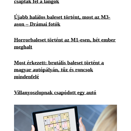
csaptak fel a lángok
Újabb halálos baleset történt, most az M3-
ason – Drámai fotók
Horrorbaleset történt az M1-esen, hét ember
meghalt
Most érkezett: brutális baleset történt a
magyar autópályán, tűz és roncsok
mindenfelé
Villanyoszlopnak csapódott egy autó