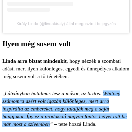
Király Linda (@lindakiraly) által megosztott bejegyzés
Ilyen még sosem volt
Linda arra biztat mindenkit
, hogy nézzék a szombati
adást, mert ilyen különleges, egyedi és ünnepélyes alkalom
még sosem volt a történetében.
„
Látványban hatalmas lesz a műsor, az biztos.
Whitney
számomra azért volt igazán különleges, mert arra
inspirálta az embereket, hogy találják meg a saját
hangjukat. Így ez a produkció nagyon fontos helyet tölt be
már most a szívemben
”
– tette hozzá Linda.