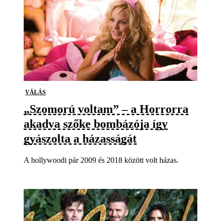
VÁLÁS
„Szomorú voltam” – a Horrorra
akadva szőke bombázója így
gyászolta a házasságát
A hollywoodi pár 2009 és 2018 között volt házas.