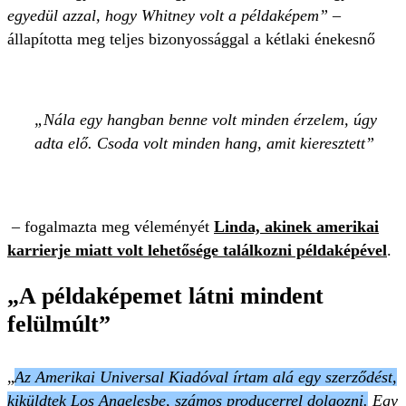
egyedül azzal, hogy Whitney volt a példaképem” –
állapította meg teljes bizonyossággal a kétlaki énekesnő
Nála egy hangban benne volt minden érzelem, úgy
adta elő. Csoda volt minden hang, amit kieresztett
–
fogalmazta meg véleményét
Linda, akinek amerikai
karrierje miatt volt lehetősége találkozni példaképével
.
„A példaképemet látni mindent
felülmúlt”
„
Az Amerikai Universal Kiadóval írtam alá egy szerződést,
kiküldtek Los Angelesbe, számos producerrel dolgozni.
Egy