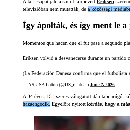
A két csapat játékosaitól körbevett
Eriksen
szerenc
televízióban nem mutatták, de
a közösségi médiába
Így ápolták, és így ment le a
Momentos que hacen que el fut pase a segundo pl
Eriksen volvió a desvanecerse durante un partido
(La Federación Danesa confirma que el futbolista 
— AS USA Latino (@US_diarioas)
June 7, 2026
A 34 éves, 151-szeres válogatott dán labdarúgót kó
hazaengedik.
Egyelőre nyitott
kérdés, hogy a máso