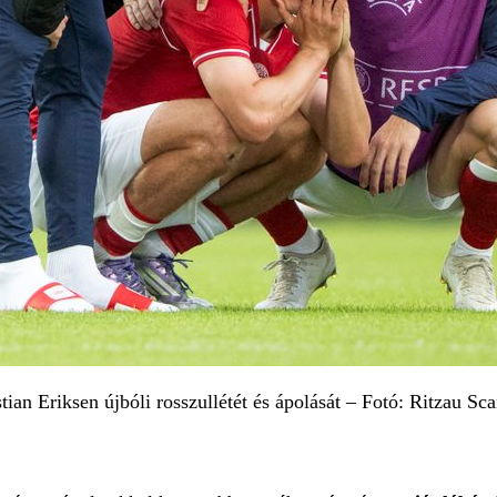
tian Eriksen újbóli rosszullétét és ápolását – Fotó: Ritzau S