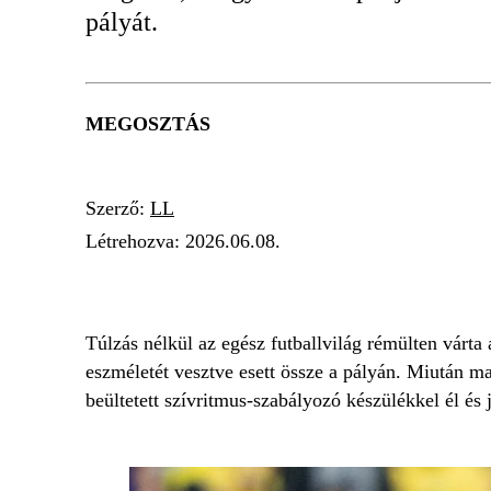
pályát.
MEGOSZTÁS
Szerző:
LL
Létrehozva:
2026.06.08.
CHRISTIAN ERIKSEN
UKRAJNA
SZÍVL
Túlzás nélkül az egész futballvilág rémülten várta
eszméletét vesztve esett össze a pályán. Miután ma
beültetett szívritmus-szabályozó készülékkel él és 