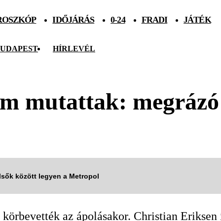
ROSZKÓP
IDŐJÁRÁS
0-24
FRADI
JÁTÉK
UDAPEST
HÍRLEVÉL
em mutattak: megrázó
elsők között legyen a Metropol
körbevették az ápolásakor. Christian Eriksen í