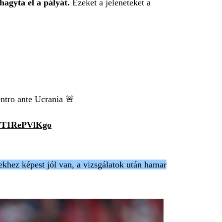
hagyta el a pályát.
Ezeket a jeleneteket a
ntro ante Ucrania 🚨
om/T1RePVlKgo
khez képest jól van, a vizsgálatok után hamar