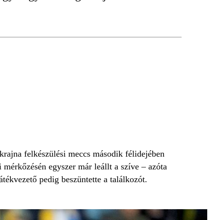
rajna felkészülési meccs második félidejében
i mérkőzésén egyszer már leállt a szíve – azóta
átékvezető pedig beszüntette a találkozót.