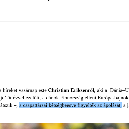
EÁLLÁS
DÁNIA
VIDEÓ
 a híreket vasárnap este
Christian Eriksenről,
aki a Dánia–Uk
jd’ öt évvel ezelőtt, a dánok Finnország elleni Európa-bajnok
játszik –,
a csapattársai kétségbeesve figyelték az ápolását,
a j