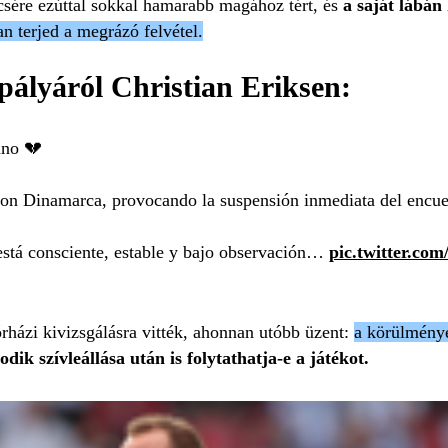
sére ezúttal sokkal hamarabb magához tért, és
a saját lábán 
n terjed a megrázó felvétel.
 pályáról Christian Eriksen:
ano 💔
 con Dinamarca, provocando la suspensión inmediata del encue
está consciente, estable y bajo observación…
pic.twitter.c
rházi kivizsgálásra vitték, ahonnan utóbb üzent:
a körülménye
dik szívleállása után is folytathatja-e a játékot.