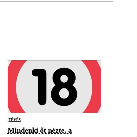
TÉVÉS
Mindenki őt nézte, a