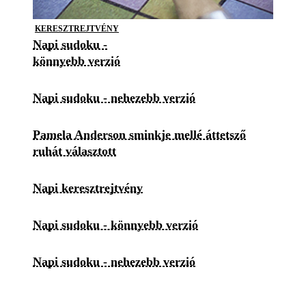
KERESZTREJTVÉNY
Napi sudoku -
könnyebb verzió
Napi sudoku - nehezebb verzió
Pamela Anderson sminkje mellé áttetsző
ruhát választott
Napi keresztrejtvény
Napi sudoku - könnyebb verzió
Napi sudoku - nehezebb verzió