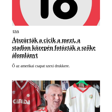
USA
Átszúrták a cicik a mezt, a
stadion közepén fotózták a szőke
álomlányt
Ő az amerikai csapat szexi drukkere.