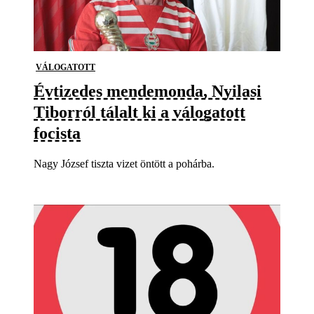
VÁLOGATOTT
Évtizedes mendemonda, Nyilasi
Tiborról tálalt ki a válogatott
focista
Nagy József tiszta vizet öntött a pohárba.