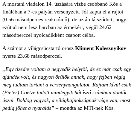
A mostani viadalon 14. úszására vízbe csobbanó Kós a
fináléban a 7-es pályán versenyzett. Jól kapta el a rajtot
(0.56 másodperces reakcióidő), de aztán látszódott, hogy
ezúttal nem lesz harcban az érmekért, végül 24.62
másodperccel nyolcadikként csapott célba.
A számot a világcsúcstartó orosz
Kliment Kolesznyikov
nyerte 23.68 másodperccel.
„Egy tizedre voltam a negyedik helytől, de ez már csak egy
ajándék volt, és nagyon örülök annak, hogy fejben végig
meg tudtam tartani a versenyhangulatot. Rajtam kívül csak
(Pieter) Coetze tudott mindegyik hátúszó számban döntőt
úszni. Boldog vagyok, a világbajnokságnak vége van, most
pedig jöhet a nyaralás” –
mondta az MTI-nek Kós.