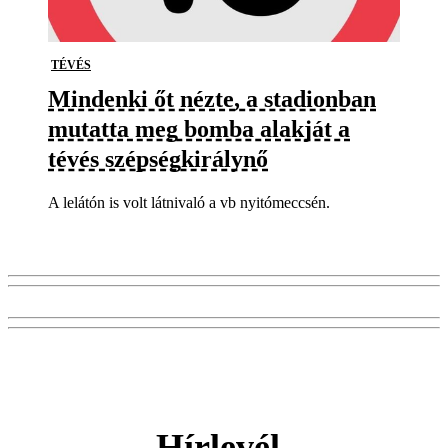
TÉVÉS
Mindenki őt nézte, a stadionban
mutatta meg bomba alakját a
tévés szépségkirálynő
A lelátón is volt látnivaló a vb nyitómeccsén.
Hírlevél-