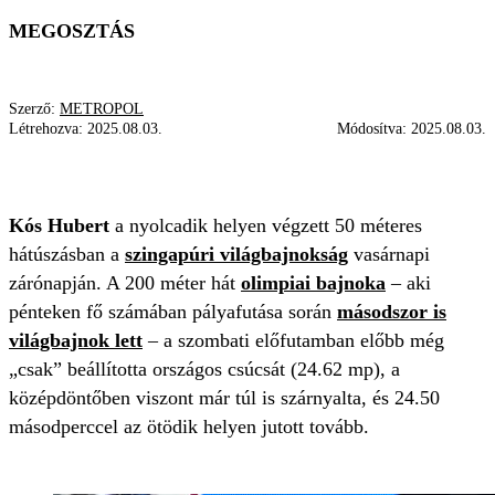
MEGOSZTÁS
Szerző:
METROPOL
Létrehozva:
2025.08.03.
Módosítva:
2025.08.03.
VILÁGBAJNOKSÁG
CSÚCS
KÓS
Kós Hubert
a nyolcadik helyen végzett 50 méteres
hátúszásban a
szingapúri világbajnokság
vasárnapi
zárónapján. A 200 méter hát
olimpiai bajnoka
– aki
pénteken fő számában pályafutása során
másodszor is
világbajnok lett
– a szombati előfutamban előbb még
„csak” beállította országos csúcsát (24.62 mp), a
középdöntőben viszont már túl is szárnyalta, és 24.50
másodperccel az ötödik helyen jutott tovább.