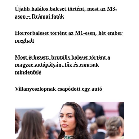
Újabb halálos baleset történt, most az M3-
ason – Drámai fotók
Horrorbaleset történt az M1-esen, hét ember
meghalt
Most érkezett: brutális baleset történt a
magyar autópályán, tűz és roncsok
mindenfelé
Villanyoszlopnak csapódott egy autó