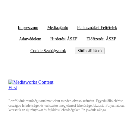
Impresszum
Médiaajánló
Felhasználási Feltételek
Adatvédelem
Hirdetési ÁSZF
Előfizetési ÁSZF
Cookie Szabályzatok
Sütibeállítások
Portfóliónk minőségi tartalmat jelent minden olvasó számára. Egyedülálló elérést,
országos lefedettséget és változatos megjelenési lehetőséget biztosít. Folyamatosan
keressük az új irányokat és fejlődési lehetőségeket. Ez jövőnk záloga.