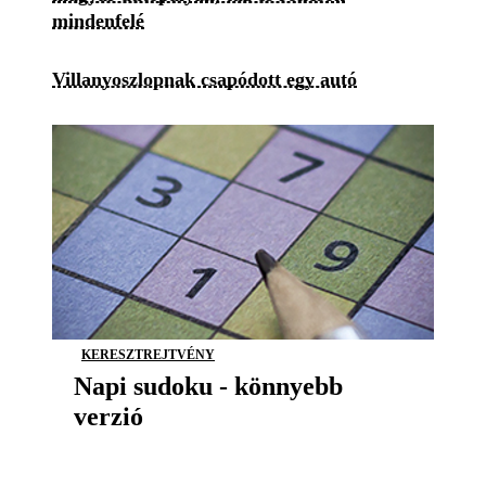
mindenfelé
Villanyoszlopnak csapódott egy autó
KERESZTREJTVÉNY
Napi sudoku - könnyebb
verzió