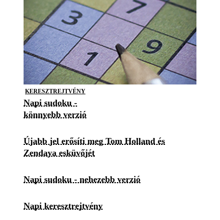
KERESZTREJTVÉNY
Napi sudoku -
könnyebb verzió
Újabb jel erősíti meg Tom Holland és
Zendaya esküvőjét
Napi sudoku - nehezebb verzió
Napi keresztrejtvény