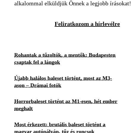
alkalommal elküldjük Önnek a legjobb írásokat!
Feliratkozom a hírlevélre
Rohantak a tűzoltók, a mentők: Budapesten
csaptak fel a lángok
Újabb halálos baleset történt, most az M3-
ason – Drámai fotók
Horrorbaleset történt az M1-esen, hét ember
meghalt
Most érkezett: brutális baleset történt a
magyar autópályán, tűz és roncsok