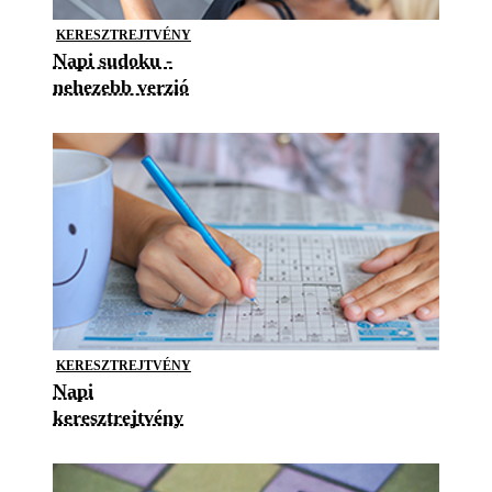
KERESZTREJTVÉNY
Napi sudoku -
nehezebb verzió
KERESZTREJTVÉNY
Napi
keresztrejtvény