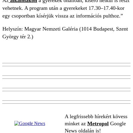
Az
alkalmakon
a gyerekek önállóan, kísérő nélkül is részt
vehetnek. A program után a gyerekeket 17.30–17.40-kor
egy csoportban kísérjük vissza az információs pulthoz.”
Helyszín: Magyar Nemzeti Galéria (1014 Budapest, Szent
György tér 2.)
A legfrissebb hírekért kövess
minket az
Metropol
Google
News oldalán is!