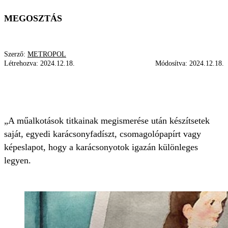
MEGOSZTÁS
Szerző:
METROPOL
Létrehozva:
2024.12.18.
Módosítva:
2024.12.18.
KARÁCSONYFADÍSZ
FESTMÉNYEINKET
GYEREK
ADVENT
„A műalkotások titkainak megismerése után készítsetek
saját, egyedi karácsonyfadíszt, csomagolópapírt vagy
képeslapot, hogy a karácsonyotok igazán különleges
legyen.