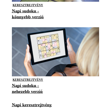
KERESZTREJTVÉNY
Napi sudoku -
könnyebb verzió
KERESZTREJTVÉNY
Napi sudoku -
nehezebb verzió
Napi keresztrejtvény