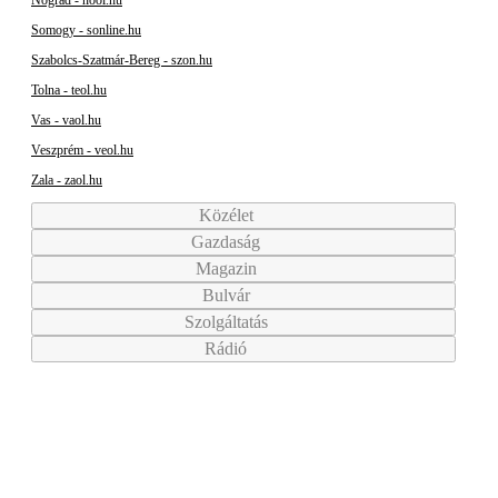
Nógrád - nool.hu
Somogy - sonline.hu
Szabolcs-Szatmár-Bereg - szon.hu
Tolna - teol.hu
Vas - vaol.hu
Veszprém - veol.hu
Zala - zaol.hu
Közélet
Gazdaság
Magazin
Bulvár
Szolgáltatás
Rádió