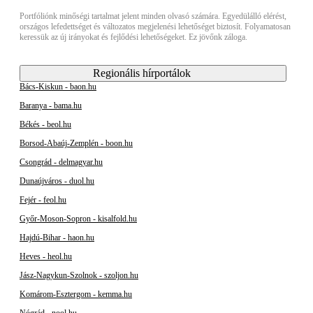
Portfóliónk minőségi tartalmat jelent minden olvasó számára. Egyedülálló elérést,
országos lefedettséget és változatos megjelenési lehetőséget biztosít. Folyamatosan
keressük az új irányokat és fejlődési lehetőségeket. Ez jövőnk záloga.
Regionális hírportálok
Bács-Kiskun - baon.hu
Baranya - bama.hu
Békés - beol.hu
Borsod-Abaúj-Zemplén - boon.hu
Csongrád - delmagyar.hu
Dunaújváros - duol.hu
Fejér - feol.hu
Győr-Moson-Sopron - kisalfold.hu
Hajdú-Bihar - haon.hu
Heves - heol.hu
Jász-Nagykun-Szolnok - szoljon.hu
Komárom-Esztergom - kemma.hu