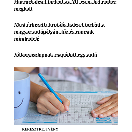
Horrorbaleset történt az M1-esen, hét ember
meghalt
Most érkezett: brutális baleset történt a
magyar autópályán, tűz és roncsok
mindenfelé
Villanyoszlopnak csapódott egy autó
KERESZTREJTVÉNY