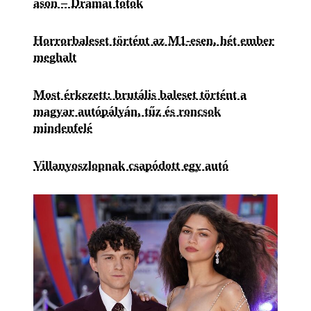
ason – Drámai fotók
Horrorbaleset történt az M1-esen, hét ember
meghalt
Most érkezett: brutális baleset történt a
magyar autópályán, tűz és roncsok
mindenfelé
Villanyoszlopnak csapódott egy autó