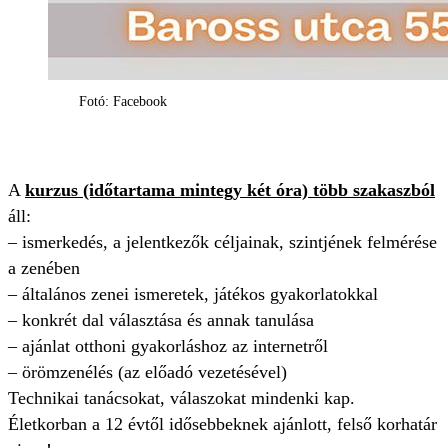
Fotó: Facebook
A
kurzus (időtartama mintegy két óra) több szakaszból
áll:
– ismerkedés, a jelentkezők céljainak, szintjének felmérése
a zenében
– általános zenei ismeretek, játékos gyakorlatokkal
– konkrét dal választása és annak tanulása
– ajánlat otthoni gyakorláshoz az internetről
– örömzenélés (az előadó vezetésével)
Technikai tanácsokat, válaszokat mindenki kap.
Életkorban a 12 évtől idősebbeknek ajánlott, felső korhatár