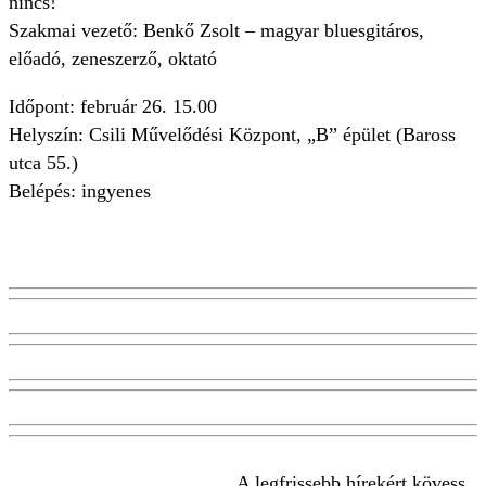
nincs!
Szakmai vezető: Benkő Zsolt – magyar bluesgitáros,
előadó, zeneszerző, oktató
Időpont: február 26. 15.00
Helyszín: Csili Művelődési Központ, „B” épület (Baross
utca 55.)
Belépés: ingyenes
A legfrissebb hírekért kövess