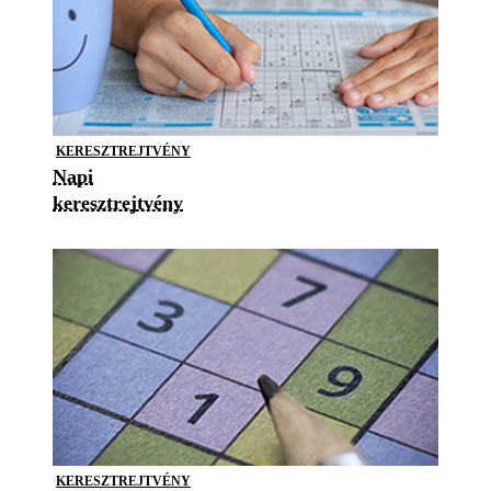
KERESZTREJTVÉNY
Napi
keresztrejtvény
KERESZTREJTVÉNY