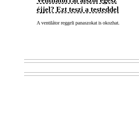
éjjel? Ezt teszi a testeddel
A ventilátor reggeli panaszokat is okozhat.