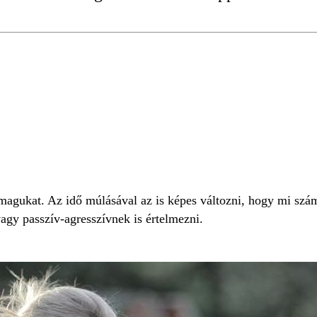
ÁG
PASSZÍV AGRESSZIÓ
magukat. Az idő múlásával az is képes változni, hogy mi szá
vagy passzív-agresszívnek is értelmezni.