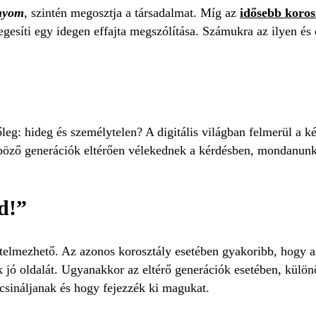
nyom
, szintén megosztja a társadalmat. Míg az
idősebb koros
degesíti egy idegen effajta megszólítása. Számukra az ilyen é
zőleg: hideg és személytelen? A digitális világban felmerül a 
ző generációk eltérően vélekednek a kérdésben, mondanunk se
d!”
értelmezhető. Az azonos korosztály esetében gyakoribb, hogy a
k jó oldalát. Ugyanakkor az eltérő generációk esetében, különö
csináljanak és hogy fejezzék ki magukat.