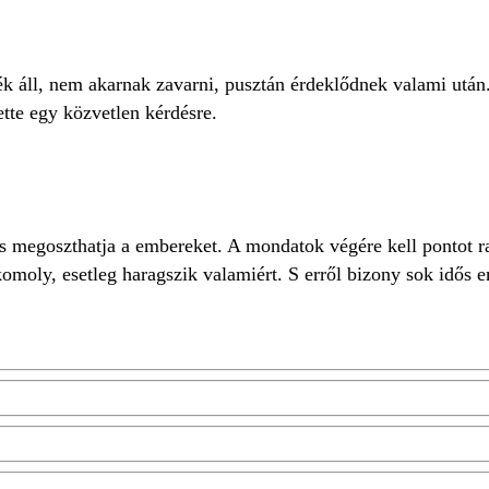
 áll, nem akarnak zavarni, pusztán érdeklődnek valami után.
ette egy közvetlen kérdésre.
is megoszthatja a embereket. A mondatok végére kell pontot r
 komoly, esetleg haragszik valamiért. S erről bizony sok idős