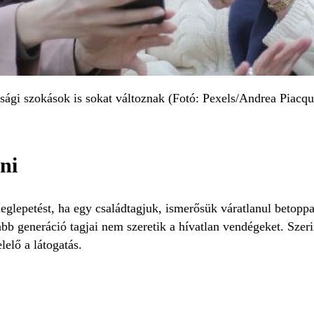
ssági szokások is sokat változnak (Fotó: Pexels/Andrea Piacqu
ni
glepetést, ha egy családtagjuk, ismerősük váratlanul betoppan
abb generáció tagjai nem szeretik a hívatlan vendégeket. Szer
lelő a látogatás.