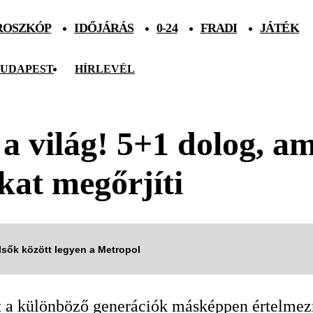
ROSZKÓP
IDŐJÁRÁS
0-24
FRADI
JÁTÉK
UDAPEST
HÍRLEVÉL
 a világ! 5+1 dolog, a
okat megőrjíti
elsők között legyen a Metropol
it a különböző generációk másképpen értelmez