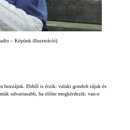
adio – Képünk illusztráció)
 hozzájuk. Ebből is érzik: valaki gondolt rájuk és
intük udvariasabb, ha előtte megkérdezik: van-e