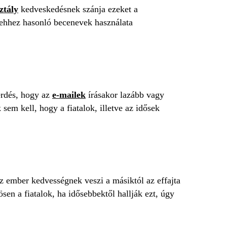
ztály
kedveskedésnek szánja ezeket a
s ehhez hasonló becenevek használata
kérdés, hogy az
e-mailek
írásakor lazább vagy
m kell, hogy a fiatalok, illetve az idősek
z ember kedvességnek veszi a másiktól az effajta
sen a fiatalok, ha idősebbektől hallják ezt, úgy