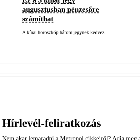
augusztusban pénzesőre
számíthat
A kínai horoszkóp három jegynek kedvez.
Hírlevél-feliratkozás
Nem akar lemaradni a Metropol cikkeiről? Adja meg a 