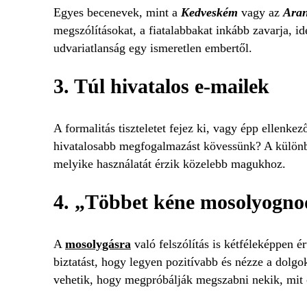
Egyes becenevek, mint a
Kedveském
vagy az
Ara
megszólításokat, a fiatalabbakat inkább zavarja, i
udvariatlanság egy ismeretlen embertől.
3. Túl hivatalos e-mailek
A formalitás tiszteletet fejez ki, vagy épp ellenke
hivatalosabb megfogalmazást kövessünk? A különbö
melyike használatát érzik közelebb magukhoz.
4. „Többet kéne mosolyogno
A
mosolygásra
való felszólítás is kétféleképpen 
biztatást, hogy legyen pozitívabb és nézze a dolgo
vehetik, hogy megpróbálják megszabni nekik, mit 