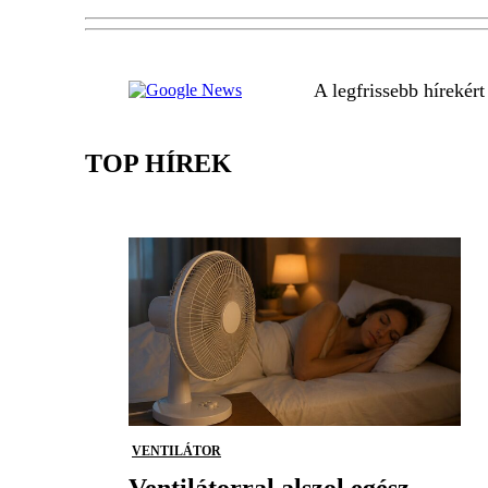
A legfrissebb hírekér
TOP HÍREK
VENTILÁTOR
Ventilátorral alszol egész