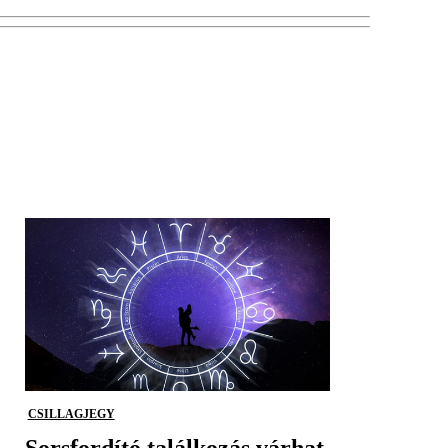
CSILLAGJEGY
Sorsfordító találkozás várhat