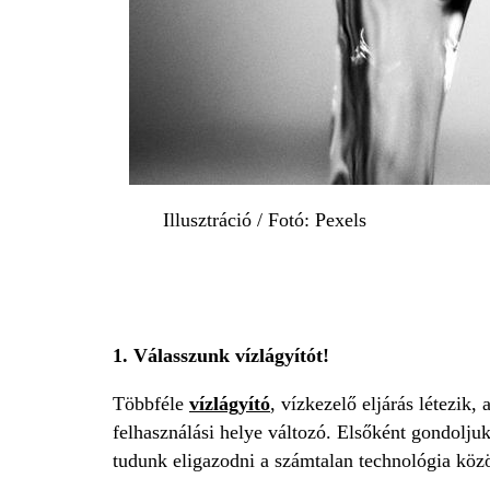
Illusztráció / Fotó: Pexels
1. Válasszunk vízlágyítót!
Többféle
vízlágyító
, vízkezelő eljárás létezik
felhasználási helye változó. Elsőként gondolj
tudunk eligazodni a számtalan technológia közö