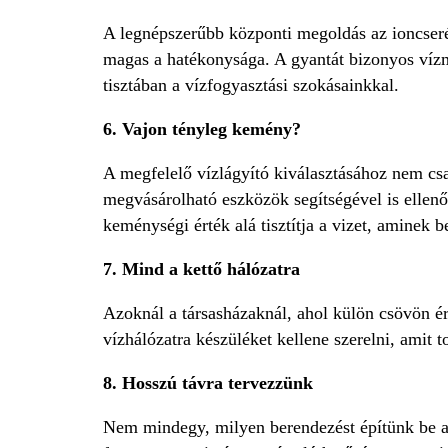
A legnépszerűbb központi megoldás az ioncserél
magas a hatékonysága. A gyantát bizonyos vízme
tisztában a vízfogyasztási szokásainkkal.
6. Vajon tényleg kemény?
A megfelelő vízlágyító kiválasztásához nem cs
megvásárolható eszközök segítségével is ellenő
keménységi érték alá tisztítja a vizet, aminek 
7. Mind a kettő hálózatra
Azoknál a társasházaknál, ahol külön csövön ér
vízhálózatra készüléket kellene szerelni, amit 
8. Hosszú távra tervezzünk
Nem mindegy, milyen berendezést építünk be a v