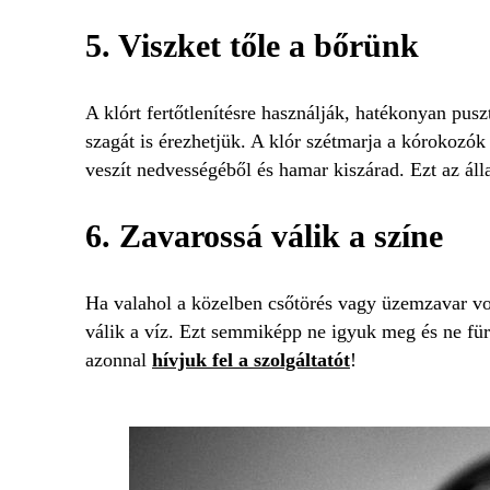
5. Viszket tőle a bőrünk
A klórt fertőtlenítésre használják, hatékonyan pusz
szagát is érezhetjük. A klór szétmarja a kórokozók
veszít nedvességéből és hamar kiszárad. Ezt az áll
6. Zavarossá válik a színe
Ha valahol a közelben csőtörés vagy üzemzavar vol
válik a víz. Ezt semmiképp ne igyuk meg és ne fü
azonnal
hívjuk fel a szolgáltatót
!