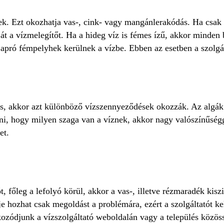
k. Ezt okozhatja vas-, cink- vagy mangánlerakódás. Ha csak 
át a vízmelegítőt. Ha a hideg víz is fémes ízű, akkor minden 
, apró fémpelyhek kerülnek a vízbe. Ebben az esetben a szolg
is, akkor azt különböző vízszennyeződések okozzák. Az algák
tani, hogy milyen szaga van a víznek, akkor nagy valószínűség
ket.
, főleg a lefolyó körül, akkor a vas-, illetve rézmaradék kisz
hozhat csak megoldást a problémára, ezért a szolgáltatót kell
ékozódjunk a vízszolgáltató weboldalán vagy a település közös