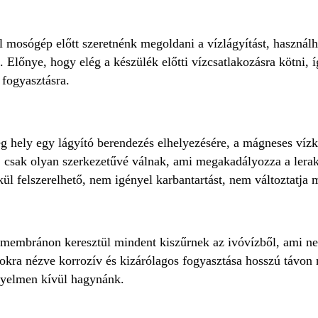
l mosógép előtt szeretnénk megoldani a vízlágyítást, használh
 Előnye, hogy elég a készülék előtti vízcsatlakozásra kötni, 
 fogyasztásra.
 hely egy lágyító berendezés elhelyezésére, a mágneses vízkez
, csak olyan szerkezetűvé válnak, ami megakadályozza a lera
kül felszerelhető, nem igényel karbantartást, nem változtatja 
s membránon keresztül mindent kiszűrnek az ivóvízből, ami n
gokra nézve korrozív és kizárólagos fogyasztása hosszú távon 
igyelmen kívül hagynánk.