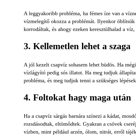
A leggyakoribb probléma, ha fémes íze van a vízne
vízmelegítő okozza a problémát. Ilyenkor öblítsük 
korrodáltak, és ahogy ezeken keresztülhalad a víz
3. Kellemetlen lehet a szaga
A jól kezelt csapvíz sohasem lehet büdös. Ha még
vízlágyító pedig sós illatot. Ha meg tudjuk állapí
probléma, és meg tudjuk tenni a szükséges lépése
4. Foltokat hagy maga után
Ha a csapvíz sárgás barnára színezi a kádat, mosdót
rozsdásodtak, eltömődtek. Gyakran a csövek cseréje 
vízben, mint például arzén, ólom, nitrát, erről táj