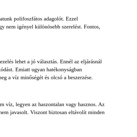
atunk polifoszfátos adagolót. Ezzel
így nem igényel különösebb szerelést. Fontos,
elés lehet a jó választás. Ennél az eljárásnál
kódást. Emiatt ugyan hatékonyságban
meg a víz minőségét és olcsó a beszerzése.
em víz, legyen az haszontalan vagy hasznos. Az
nem javasolt. Viszont biztosan eltávolít minden