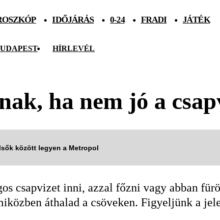
ROSZKÓP
IDŐJÁRÁS
0-24
FRADI
JÁTÉK
UDAPEST
HÍRLEVÉL
nnak, ha nem jó a csap
elsők között legyen a Metropol
os csapvizet inni, azzal főzni vagy abban für
miközben áthalad a csöveken. Figyeljünk a jel