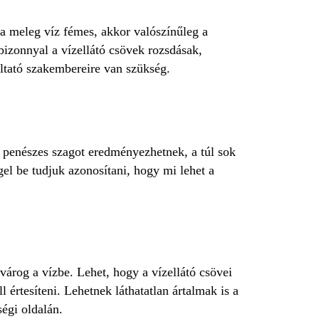
a meleg víz fémes, akkor valószínűleg a
bizonnyal a vízellátó csövek rozsdásak,
áltató szakembereire van szükség.
 penészes szagot eredményezhetnek, a túl sok
gel be tudjuk azonosítani, hogy mi lehet a
ivárog a vízbe. Lehet, hogy a vízellátó csövei
 értesíteni. Lehetnek láthatatlan ártalmak is a
ségi oldalán.