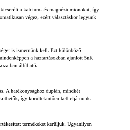
 kicseréli a kalcium- és magnéziumionokat, így
tomatikusan végez, ezért választáskor legyünk
éget is ismernünk kell. Ezt különböző
ó mindenképpen a háztartásokban ajánlott 5nK
ozatban állítható.
ítás. A hatékonysághoz duplán, mindkét
köthetők, így körültekintően kell eljárnunk.
rtékesített termékeket kerüljük. Ugyanilyen