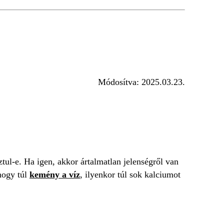
Módosítva:
2025.03.23.
tul-e. Ha igen, akkor ártalmatlan jelenségről van
 hogy túl
kemény a víz
, ilyenkor túl sok kalciumot