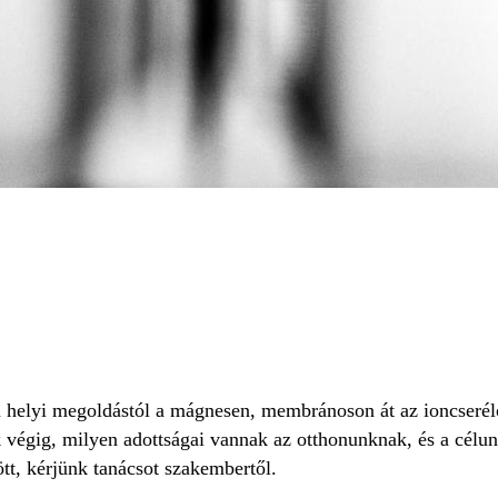
, a helyi megoldástól a mágnesen, membránoson át az ioncseré
uk végig, milyen adottságai vannak az otthonunknak, és a cél
tt, kérjünk tanácsot szakembertől.