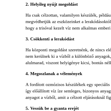
2. Helyileg nyújt megoldást
Ha csak célzottan, valamilyen készülék, példáu
megvédhetjük az eszközeinket a lerakódásoktól.
hogy a trisóval kezelt víz nem alkalmas emberi
3. Csökkenti a lerakódást
Ha központi megoldást szeretnénk, de nincs elég
nem kerülnek ki a vízből a különböző anyagok
alulmarad, viszont helyigénye kicsi, bontás nél
4. Megoszlanak a vélemények
A fordított ozmózisos készülékek egy speciáli
így előállított víz íze semleges, bizonyos anya
anyagot a vízből, amit a célzott eljárásoknál f
5. Vessük be a gyanta erejét