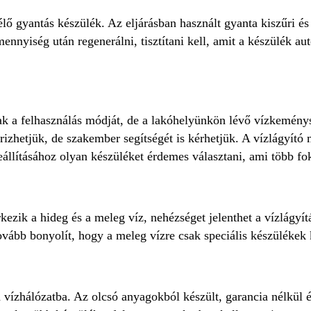
ő gyantás készülék. Az eljárásban használt gyanta kiszűri és
nnyiség után regenerálni, tisztítani kell, amit a készülék au
ak a felhasználás módját, de a lakóhelyünkön lévő vízkeménys
rizhetjük, de szakember segítségét is kérhetjük. A vízlágyít
beállításához olyan készüléket érdemes választani, ami több fok
kezik a hideg és a meleg víz, nehézséget jelenthet a vízlágy
tovább bonyolít, hogy a meleg vízre csak speciális készülékek 
ízhálózatba. Az olcsó anyagokból készült, garancia nélkül é