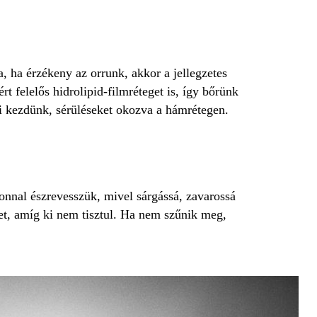
a, ha érzékeny az orrunk, akkor a jellegzetes
t felelős hidrolipid-filmréteget is, így bőrünk
rni kezdünk, sérüléseket okozva a hámrétegen.
onnal észrevesszük, mivel sárgássá, zavarossá
et, amíg ki nem tisztul. Ha nem szűnik meg,