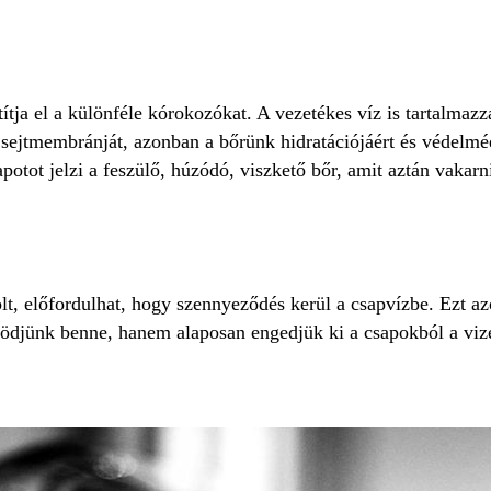
títja el a különféle kórokozókat. A vezetékes víz is tartalmazz
 sejtmembránját, azonban a bőrünk hidratációjáért és védelméér
apotot jelzi a feszülő, húzódó, viszkető bőr, amit aztán vaka
t, előfordulhat, hogy szennyeződés kerül a csapvízbe. Ezt az
rödjünk benne, hanem alaposan engedjük ki a csapokból a viz