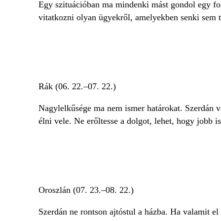
Egy szituációban ma mindenki mást gondol egy fon
vitatkozni olyan ügyekről, amelyekben senki sem 
Rák (06. 22.–07. 22.)
Nagylelkűsége ma nem ismer határokat. Szerdán vala
élni vele. Ne erőltesse a dolgot, lehet, hogy jobb 
Oroszlán (07. 23.–08. 22.)
Szerdán ne rontson ajtóstul a házba. Ha valamit e