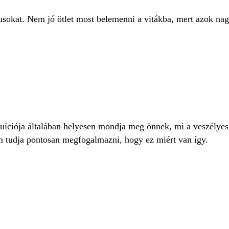
sokat. Nem jó ötlet most belemenni a vitákba, mert azok nagy
tuíciója általában helyesen mondja meg önnek, mi a veszélye
m tudja pontosan megfogalmazni, hogy ez miért van így.