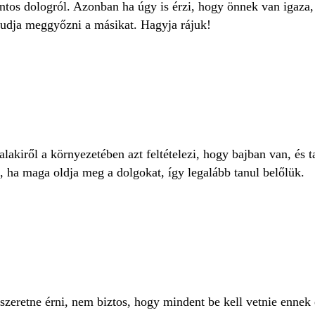
tos dologról. Azonban ha úgy is érzi, hogy önnek van igaza, 
tudja meggyőzni a másikat. Hagyja rájuk!
kiről a környezetében azt feltételezi, hogy bajban van, és ta
is, ha maga oldja meg a dolgokat, így legalább tanul belőlük.
l szeretne érni, nem biztos, hogy mindent be kell vetnie enne