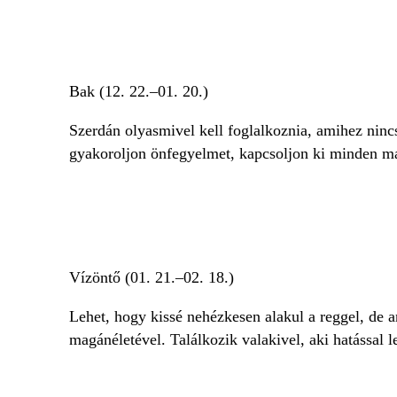
Bak (12. 22.–01. 20.)
Szerdán olyasmivel kell foglalkoznia, amihez nincs
gyakoroljon önfegyelmet, kapcsoljon ki minden más
Vízöntő (01. 21.–02. 18.)
Lehet, hogy kissé nehézkesen alakul a reggel, de a
magánéletével. Találkozik valakivel, aki hatással l