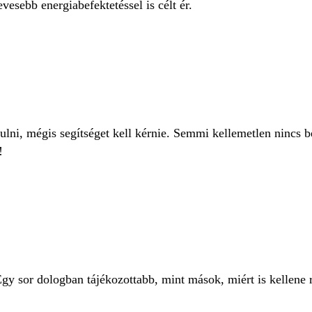
vesebb energiabefektetéssel is célt ér.
lni, mégis segítséget kell kérnie. Semmi kellemetlen nincs b
!
Egy sor dologban tájékozottabb, mint mások, miért is kellene 