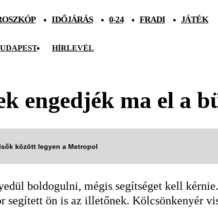
ROSZKÓP
IDŐJÁRÁS
0-24
FRADI
JÁTÉK
UDAPEST
HÍRLEVÉL
yek engedjék ma el a 
elsők között legyen a Metropol
yedül boldogulni, mégis segítséget kell kérni
 segített ön is az illetőnek. Kölcsönkenyér vi