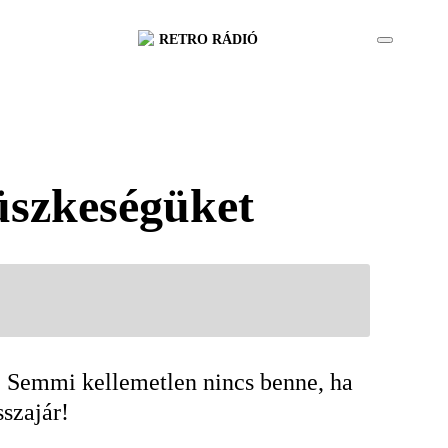
RETRO RÁDIÓ
büszkeségüket
e. Semmi kellemetlen nincs benne, ha
sszajár!