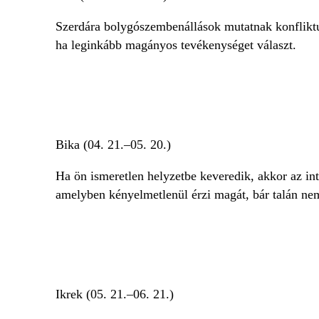
Szerdára bolygószembenállások mutatnak konfliktu
ha leginkább magányos tevékenységet választ.
Bika (04. 21.–05. 20.)
Ha ön ismeretlen helyzetbe keveredik, akkor az in
amelyben kényelmetlenül érzi magát, bár talán ne
Ikrek (05. 21.–06. 21.)