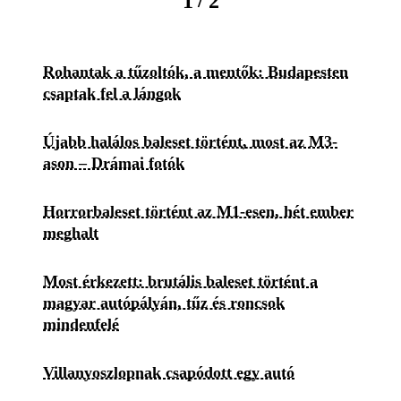
/
1
2
Rohantak a tűzoltók, a mentők: Budapesten
csaptak fel a lángok
Újabb halálos baleset történt, most az M3-
ason – Drámai fotók
Horrorbaleset történt az M1-esen, hét ember
meghalt
Most érkezett: brutális baleset történt a
magyar autópályán, tűz és roncsok
mindenfelé
Villanyoszlopnak csapódott egy autó