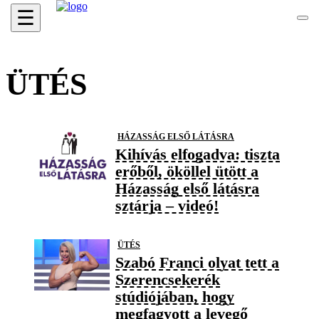
☰
ÜTÉS
HÁZASSÁG ELSŐ LÁTÁSRA
Kihívás elfogadva: tiszta
erőből, ököllel ütött a
Házasság első látásra
sztárja – videó!
ÜTÉS
Szabó Franci olyat tett a
Szerencsekerék
stúdiójában, hogy
megfagyott a levegő