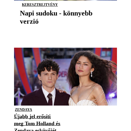
KERESZTREJTVÉNY
Napi sudoku - könnyebb
verzió
ZENDAYA
Újabb jel erősíti
meg Tom Holland és
Zendaya esküvőjét