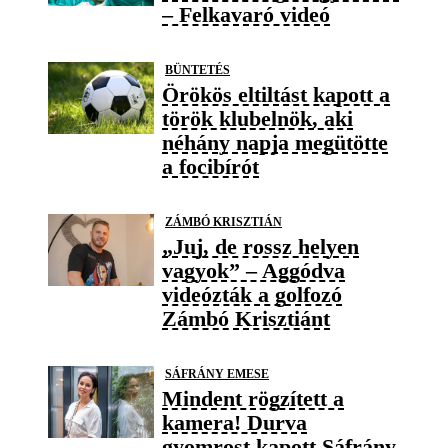
– Felkavaró videó
BÜNTETÉS
Örökös eltiltást kapott a
török klubelnök, aki
néhány napja megütötte
a focibírót
ZÁMBÓ KRISZTIÁN
„Juj, de rossz helyen
vagyok” – Aggódva
videózták a golfozó
Zámbó Krisztiánt
SÁFRÁNY EMESE
Mindent rögzített a
kamera! Durva
gyomrost kapott Sáfrány