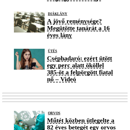
DIÁKLÁNY
A jövő reménysége?
Megütötte tanárát a 16
éves lány
ÜTÉS
Cséphadaró: ezért ütött
egy perc alatt ököllel
385-öt a felpörgött fiatal
nő – Videó
ORVOS
Műtét közben ütlegelte a
82 éves betegét egy orvos