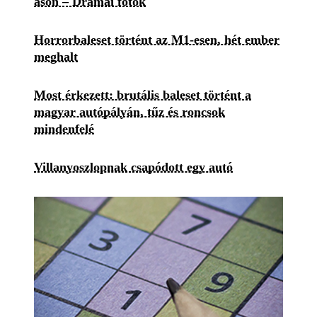
ason – Drámai fotók
Horrorbaleset történt az M1-esen, hét ember
meghalt
Most érkezett: brutális baleset történt a
magyar autópályán, tűz és roncsok
mindenfelé
Villanyoszlopnak csapódott egy autó