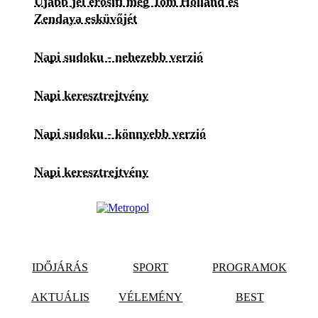
Újabb jel erősíti meg Tom Holland és
Zendaya esküvőjét
Napi sudoku - nehezebb verzió
Napi keresztrejtvény
Napi sudoku - könnyebb verzió
Napi keresztrejtvény
IDŐJÁRÁS
SPORT
PROGRAMOK
AKTUÁLIS
VÉLEMÉNY
BEST