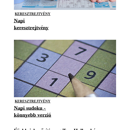
KERESZTREJTVÉNY
Napi
keresztrejtvény
KERESZTREJTVÉNY
Napi sudoku -
könnyebb verzió