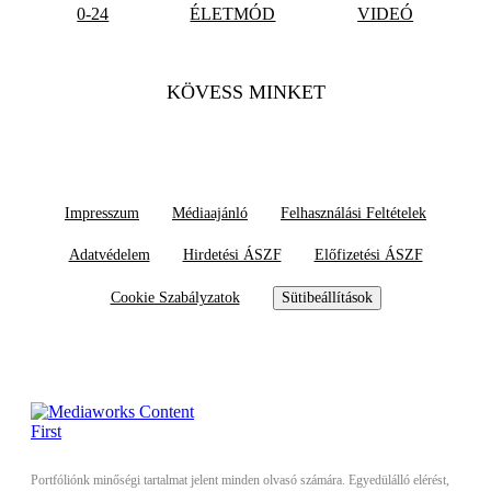
0-24
ÉLETMÓD
VIDEÓ
KÖVESS MINKET
Impresszum
Médiaajánló
Felhasználási Feltételek
Adatvédelem
Hirdetési ÁSZF
Előfizetési ÁSZF
Cookie Szabályzatok
Sütibeállítások
Portfóliónk minőségi tartalmat jelent minden olvasó számára. Egyedülálló elérést,