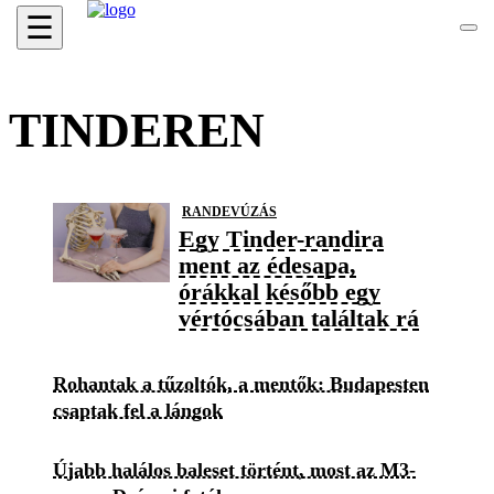
☰
TINDEREN
RANDEVÚZÁS
Egy Tinder-randira
ment az édesapa,
órákkal később egy
vértócsában találtak rá
Rohantak a tűzoltók, a mentők: Budapesten
csaptak fel a lángok
Újabb halálos baleset történt, most az M3-