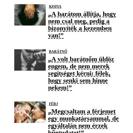
KISFIA
„A barátom állítja, hogy
nem csal meg, pedig a
bizonyíték a kezemben
van!”
BARÁTNŐ
„A volt barátnőm üldöz
engem, de nem merek
segítséget kérni: félek,
hogy senki sem hinne
nekem!”
FÉRJ
„Megcsaltam a férjemet
egy munkatársammal, de
egyáltalán nem érzek
bűntudatot!”