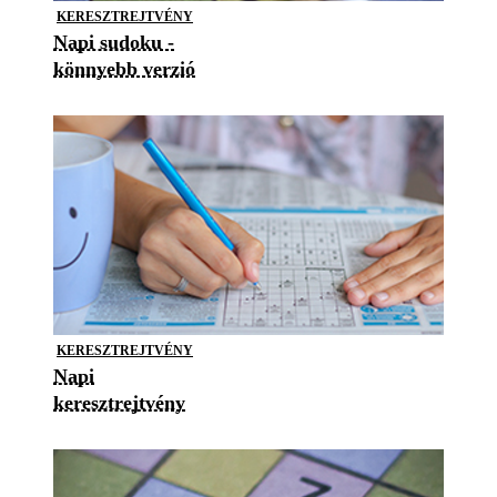
KERESZTREJTVÉNY
Napi sudoku -
könnyebb verzió
KERESZTREJTVÉNY
Napi
keresztrejtvény