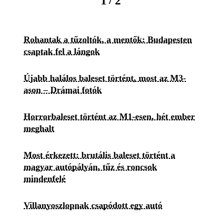
/
1
2
Rohantak a tűzoltók, a mentők: Budapesten
csaptak fel a lángok
Újabb halálos baleset történt, most az M3-
ason – Drámai fotók
Horrorbaleset történt az M1-esen, hét ember
meghalt
Most érkezett: brutális baleset történt a
magyar autópályán, tűz és roncsok
mindenfelé
Villanyoszlopnak csapódott egy autó