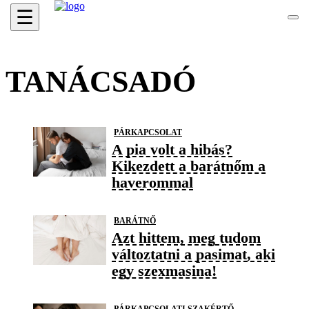
☰
TANÁCSADÓ
PÁRKAPCSOLAT
A pia volt a hibás?
Kikezdett a barátnőm a
haverommal
BARÁTNŐ
Azt hittem, meg tudom
változtatni a pasimat, aki
egy szexmasina!
PÁRKAPCSOLATI SZAKÉRTŐ