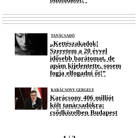
TANÁCSADÓ
„Kettészakadok!
Szeretem a 20 évvel
idősebb barátomat, de
apám kijelentette, sosem
fogja elfogadni őt!”
KARÁCSONY GERGELY
Karácsony 406 milliót
költ tanácsadókra:
csődközelben Budapest