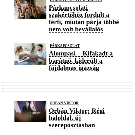
Párkapcsolati
szakértőhöz fordult a
férfi, miután párja többé
nem volt bevállalós
PÁRKAPCSOLAT
Álompasi – Kifakadt a
barátnő, kiderült a
fájdalmas igazság
ORBÁN VIKTOR
Orbán Viktor: Régi
baloldal, új
szereposztásban