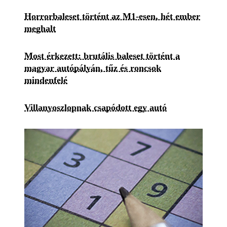
Horrorbaleset történt az M1-esen, hét ember
meghalt
Most érkezett: brutális baleset történt a
magyar autópályán, tűz és roncsok
mindenfelé
Villanyoszlopnak csapódott egy autó