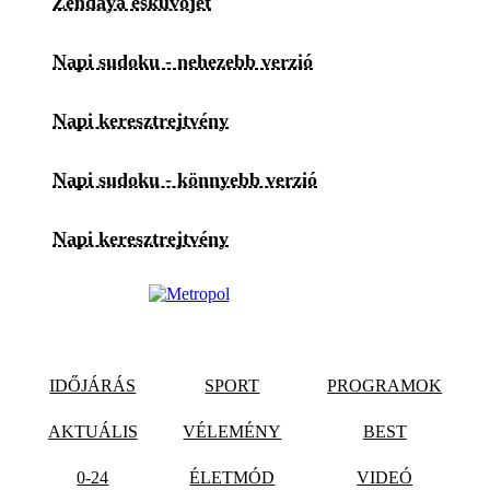
Zendaya esküvőjét
Napi sudoku - nehezebb verzió
Napi keresztrejtvény
Napi sudoku - könnyebb verzió
Napi keresztrejtvény
IDŐJÁRÁS
SPORT
PROGRAMOK
AKTUÁLIS
VÉLEMÉNY
BEST
0-24
ÉLETMÓD
VIDEÓ