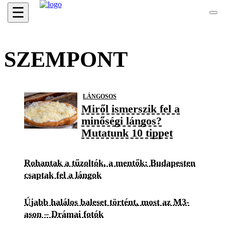
☰
SZEMPONT
LÁNGOSOS
Miről ismerszik fel a
minőségi lángos?
Mutatunk 10 tippet
Rohantak a tűzoltók, a mentők: Budapesten
csaptak fel a lángok
Újabb halálos baleset történt, most az M3-
ason – Drámai fotók