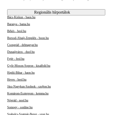
Regionális hírportálok
Bács-Kiskun - baon.hu
Baranya - bama.hu
Békés - beol.hu
Borsod-Abaúj-Zemplén - boon.hu
Csongrád - delmagyar.hu
Dunaújváros - duol.hu
Fejér - feol.hu
Győr-Moson-Sopron - kisalfold.hu
Hajdú-Bihar - haon.hu
Heves - heol.hu
Jász-Nagykun-Szolnok - szoljon.hu
Komárom-Esztergom - kemma.hu
Nógrád - nool.hu
Somogy - sonline.hu
Szabolcs-Szatmár-Bereg - szon.hu