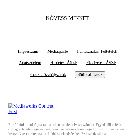
KÖVESS MINKET
Impresszum
Médiaajánló
Felhasználási Feltételek
Adatvédelem
Hirdetési ÁSZF
Előfizetési ÁSZF
Cookie Szabályzatok
Sütibeállítások
Portfóliónk minőségi tartalmat jelent minden olvasó számára. Egyedülálló elérést,
országos lefedettséget és változatos megjelenési lehetőséget biztosít. Folyamatosan
keressük az új irányokat és fejlődési lehetőségeket. Ez jövőnk záloga.