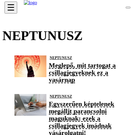
☰
NEPTUNUSZ
NEPTUNUSZ
Meglepő, mit tartogat a
csillagjegyeknek ez a
vasárnap
NEPTUNUSZ
Egyszerűen képtelenek
megálljt parancsolni
maguknak: ezek a
csillagjegyek imádnak
vásárolgatni!