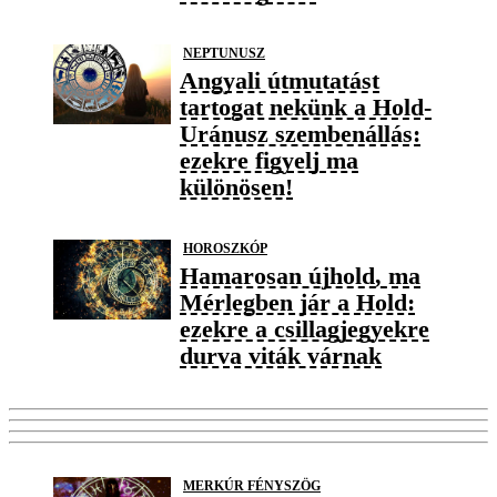
NEPTUNUSZ
Angyali útmutatást
tartogat nekünk a Hold-
Uránusz szembenállás:
ezekre figyelj ma
különösen!
HOROSZKÓP
Hamarosan újhold, ma
Mérlegben jár a Hold:
ezekre a csillagjegyekre
durva viták várnak
MERKÚR FÉNYSZÖG