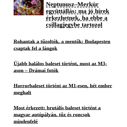
Neptunusz–Merkúr
együttállás: ma jó hírek
érkezhetnek, ha ebbe a
csillagjegybe tartozol
Rohantak a tűzoltók, a mentők: Budapesten
csaptak fel a lángok
Újabb halálos baleset történt, most az M3-
ason – Drámai fotók
Horrorbaleset történt az M1-esen, hét ember
meghalt
Most érkezett: brutális baleset történt a
magyar autópályán, tűz és roncsok
mindenfelé