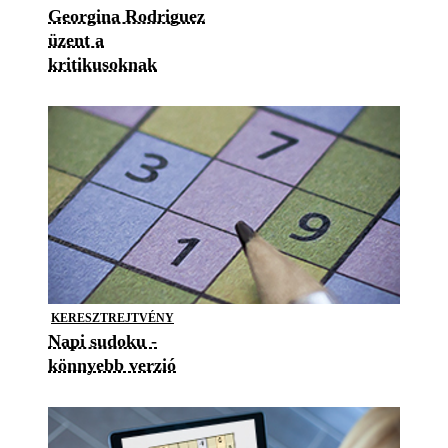
Georgina Rodriguez
üzent a
kritikusoknak
KERESZTREJTVÉNY
Napi sudoku -
könnyebb verzió