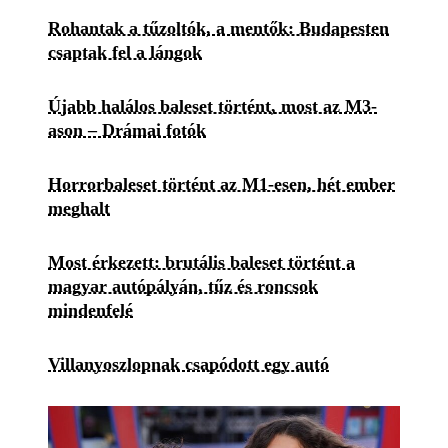
Rohantak a tűzoltók, a mentők: Budapesten
csaptak fel a lángok
Újabb halálos baleset történt, most az M3-
ason – Drámai fotók
Horrorbaleset történt az M1-esen, hét ember
meghalt
Most érkezett: brutális baleset történt a
magyar autópályán, tűz és roncsok
mindenfelé
Villanyoszlopnak csapódott egy autó