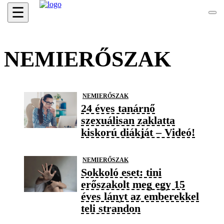
☰
NEMIERŐSZAK
NEMIERŐSZAK
24 éves tanárnő
szexuálisan zaklatta
kiskorú diákját – Videó!
NEMIERŐSZAK
Sokkoló eset: tini
erőszakolt meg egy 15
éves lányt az emberekkel
teli strandon