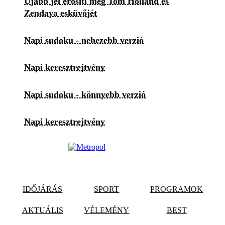
Újabb jel erősíti meg Tom Holland és
Zendaya esküvőjét
Napi sudoku - nehezebb verzió
Napi keresztrejtvény
Napi sudoku - könnyebb verzió
Napi keresztrejtvény
IDŐJÁRÁS
SPORT
PROGRAMOK
AKTUÁLIS
VÉLEMÉNY
BEST