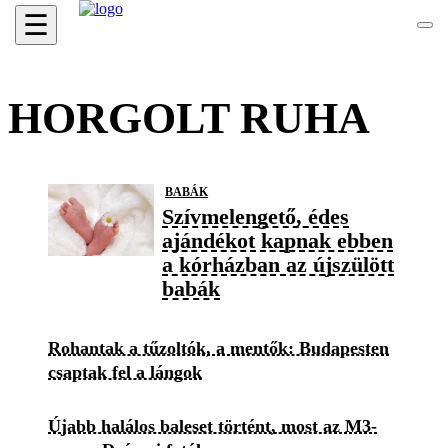
☰
HORGOLT RUHA
BABÁK
Szívmelengető, édes
ajándékot kapnak ebben
a kórházban az újszülött
babák
Rohantak a tűzoltók, a mentők: Budapesten
csaptak fel a lángok
Újabb halálos baleset történt, most az M3-