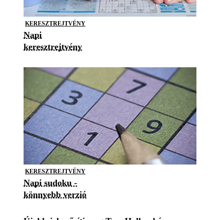
KERESZTREJTVÉNY
Napi
keresztrejtvény
KERESZTREJTVÉNY
Napi sudoku -
könnyebb verzió