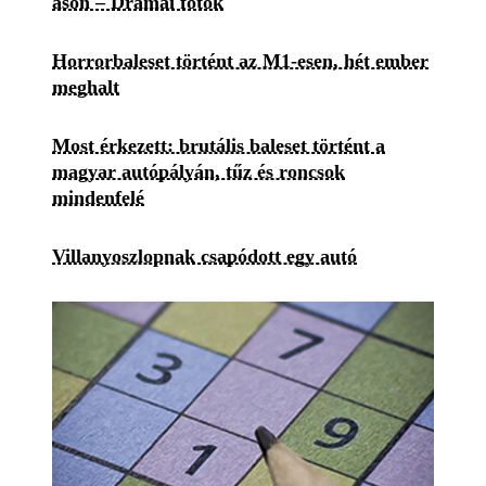
ason – Drámai fotók
Horrorbaleset történt az M1-esen, hét ember
meghalt
Most érkezett: brutális baleset történt a
magyar autópályán, tűz és roncsok
mindenfelé
Villanyoszlopnak csapódott egy autó