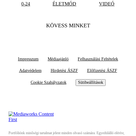
0-24
ÉLETMÓD
VIDEÓ
KÖVESS MINKET
Impresszum
Médiaajánló
Felhasználási Feltételek
Adatvédelem
Hirdetési ÁSZF
Előfizetési ÁSZF
Cookie Szabályzatok
Sütibeállítások
Portfóliónk minőségi tartalmat jelent minden olvasó számára. Egyedülálló elérést,