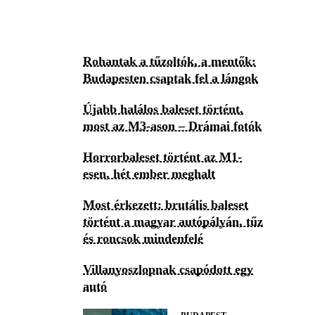
Rohantak a tűzoltók, a mentők:
Budapesten csaptak fel a lángok
Újabb halálos baleset történt,
most az M3-ason – Drámai fotók
Horrorbaleset történt az M1-
esen, hét ember meghalt
Most érkezett: brutális baleset
történt a magyar autópályán, tűz
és roncsok mindenfelé
Villanyoszlopnak csapódott egy
autó