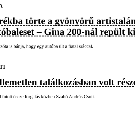
A
rékba törte a gyönyörű artistalá
óbaleset – Gina 200-nál repült k
zóta is bánja, hogy egy autóba ült a fiatal sráccal.
TI
llemetlen találkozásban volt rés
 futott össze forgatás közben Szabó András Csuti.