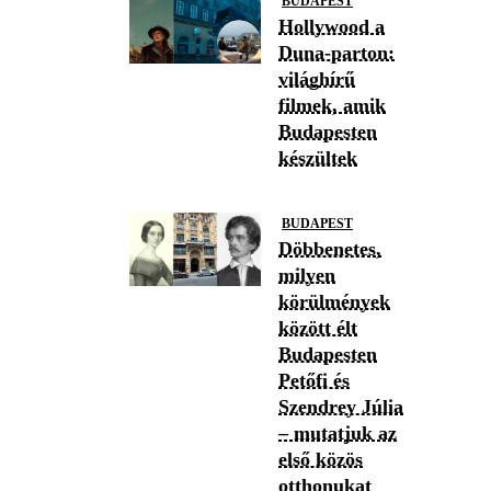
BUDAPEST
Hollywood a
Duna-parton:
világhírű
filmek, amik
Budapesten
készültek
BUDAPEST
Döbbenetes,
milyen
körülmények
között élt
Budapesten
Petőfi és
Szendrey Júlia
– mutatjuk az
első közös
otthonukat