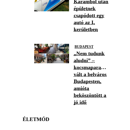
Karambol után
épületnek
csapódott egy
autó az I.
kerületben
BUDAPEST
„Nem tudunk
aludni” –
kocsmaparadicsommá
vált a belváros
Budapesten,
amióta
beköszöntött a
jó idő
ÉLETMÓD