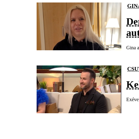
GIN
De
aut
Gina a
CSU
Ke
Exével