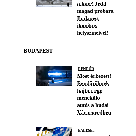
a fotó? Tedd
magad próbára
Budapest
ikonikus
helyszíneivel!
BUDAPEST
RENDŐR
Most érkezett!
Rendőröknek
hajtott egy
menekülő
autós a budai
Várnegyedben
BALESET