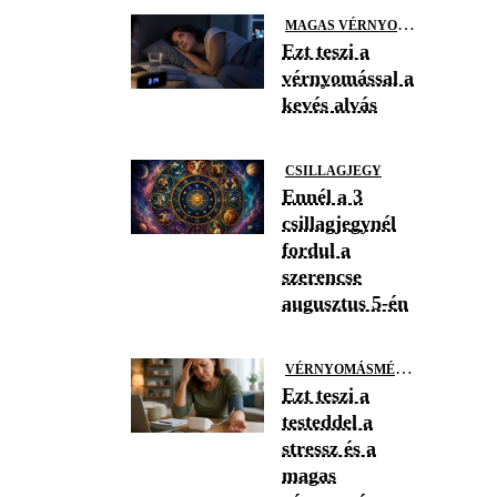
M
AGAS VÉRNYOMÁS
Ezt teszi a
vérnyomással a
kevés alvás
CSILLAGJEGY
Ennél a 3
csillagjegynél
fordul a
szerencse
augusztus 5-én
V
ÉRNYOMÁSMÉRÉS
Ezt teszi a
testeddel a
stressz és a
magas