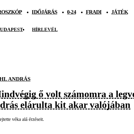
ROSZKÓP
IDŐJÁRÁS
0-24
FRADI
JÁTÉK
UDAPEST
HÍRLEVÉL
HL ANDRÁS
indvégig ő volt számomra a legv
drás elárulta kit akar valójában
jtette véka alá érzéseit.