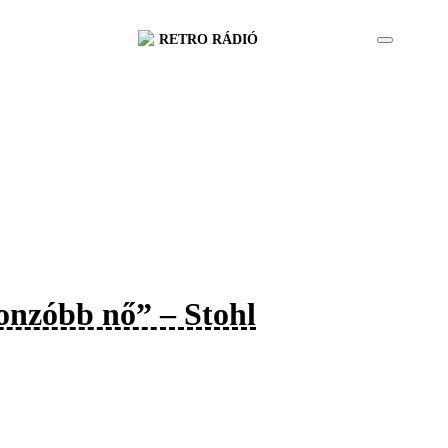
RETRO RÁDIÓ
onzóbb nő” – Stohl