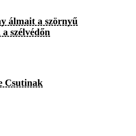
ny álmait a szörnyű
i a szélvédőn
ze Csutinak