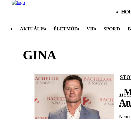
HO
AKTUÁLIS
ÉLETMÓD
VIP
SPORT
B
GINA
STO
„M
An
Nem re