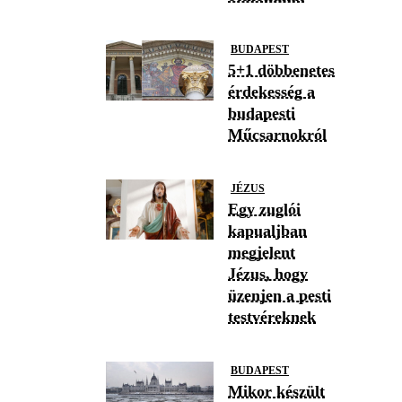
BUDAPEST
5+1 döbbenetes
érdekesség a
budapesti
Műcsarnokról
JÉZUS
Egy zuglói
kapualjban
megjelent
Jézus, hogy
üzenjen a pesti
testvéreknek
BUDAPEST
Mikor készült