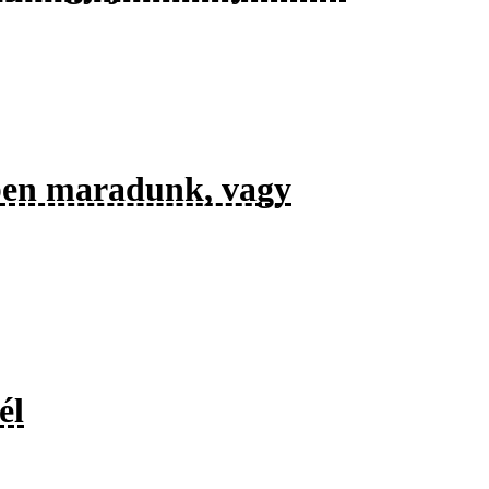
tben maradunk, vagy
él