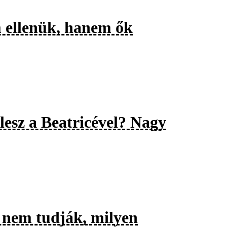
m ellenük, hanem ők
esz a Beatricével? Nagy
 nem tudják, milyen