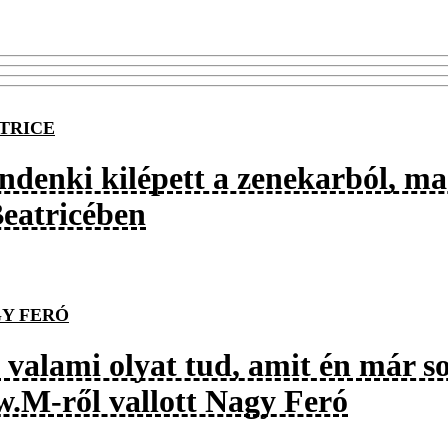
TRICE
ndenki kilépett a zenekarból, m
Beatricében
Y FERÓ
 valami olyat tud, amit én már s
w.M-ről vallott Nagy Feró