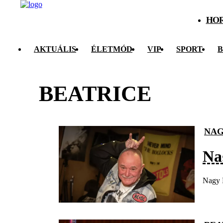
HO
AKTUÁLIS
ÉLETMÓD
VIP
SPORT
B
BEATRICE
NAG
Na
Nagy F