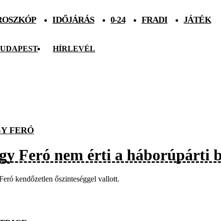
ROSZKÓP
IDŐJÁRÁS
0-24
FRADI
JÁTÉK
UDAPEST
HÍRLEVÉL
Y FERÓ
gy Feró nem érti a háborúpárti b
eró kendőzetlen őszinteséggel vallott.