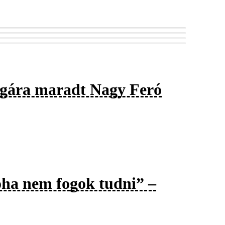
agára maradt Nagy Feró
oha nem fogok tudni” –