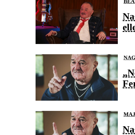
BEA
Na
el
NAG
„N
Fer
MA
Na