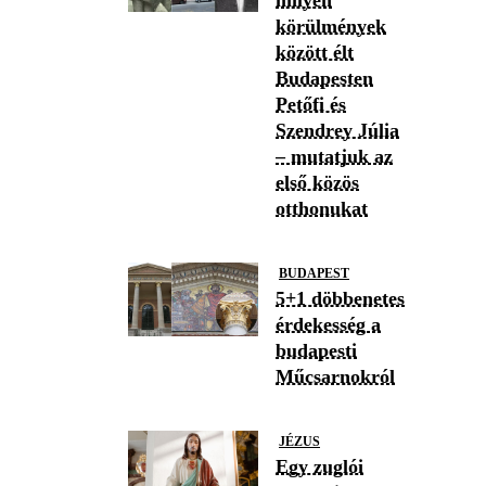
milyen
körülmények
között élt
Budapesten
Petőfi és
Szendrey Júlia
– mutatjuk az
első közös
otthonukat
BUDAPEST
5+1 döbbenetes
érdekesség a
budapesti
Műcsarnokról
JÉZUS
Egy zuglói