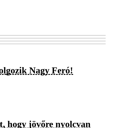
olgozik Nagy Feró!
t, hogy jövőre nyolcvan