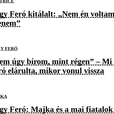
TRICE
gy Feró kitálalt: „Nem én volta
lenem”
Y FERÓ
em úgy bírom, mint régen” – Mi l
ó elárulta, mikor vonul vissza
JKA
gy Feró: Majka és a mai fiatalok