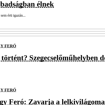
abadságban élnek
sem érti igazán...
Y FERÓ
 történt? Szegecselőműhelyben d
Y FERÓ
gy Feró: Zavarja a lelkivilágoma