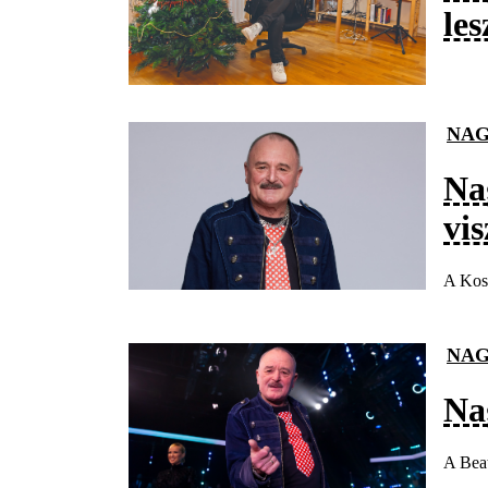
les
NAG
Na
vi
A Koss
NAG
Nag
A Beat