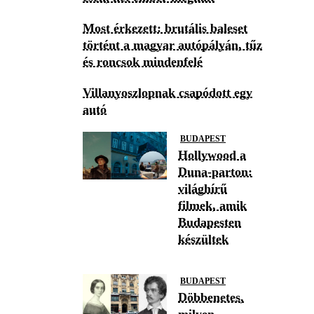
Most érkezett: brutális baleset
történt a magyar autópályán, tűz
és roncsok mindenfelé
Villanyoszlopnak csapódott egy
autó
BUDAPEST
Hollywood a
Duna-parton:
világhírű
filmek, amik
Budapesten
készültek
BUDAPEST
Döbbenetes,