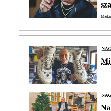
sz
Majka 
NAG
Mi
NAG
Na