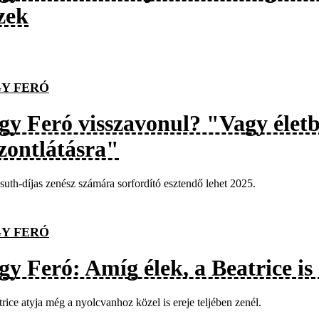
zek
Y FERÓ
gy Feró visszavonul? "Vagy éle
szontlátásra"
uth-díjas zenész számára sorfordító esztendő lehet 2025.
Y FERÓ
y Feró: Amíg élek, a Beatrice is 
rice atyja még a nyolcvanhoz közel is ereje teljében zenél.