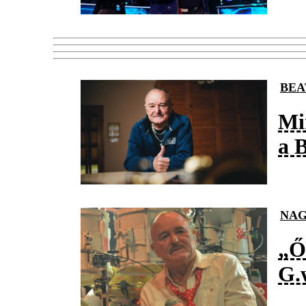
BEA
Mi
a 
NAG
„Ő
G.