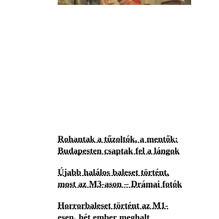
Rohantak a tűzoltók, a mentők:
Budapesten csaptak fel a lángok
Újabb halálos baleset történt,
most az M3-ason – Drámai fotók
Horrorbaleset történt az M1-
esen, hét ember meghalt