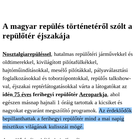
A magyar repülés történetéről szólt a
repülőtér éjszakája
Nosztalgiarepüléssel
, hatalmas repülőtéri járművekkel és
oldtimerekkel, kivilágított pilótafülkékkel,
hajtóműindításokkal, mesélő pilótákkal, pályaválasztási
foglalkozásokkal és toborzópontokkal, repülős talkshow-
val, éjszakai reptérlátogatásokkal várta a látogatókat az
idén
75 éves
ferihegyi repülőtér
Aeroparkja
, ahol
egészen másnap hajnali 1 óráig tartottak a kicsiket és
nagyokat egyaránt megszólító programok.
Az érdeklődők
bepillanthattak a ferihegyi repülőtér mind a mai napig
misztikus világának kulisszái mögé.