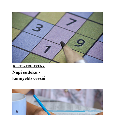
KERESZTREJTVÉNY
Napi sudoku -
könnyebb verzió