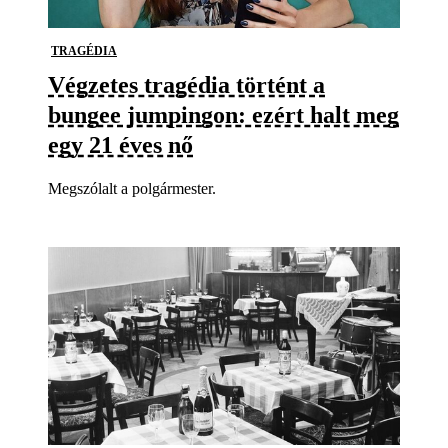
TRAGÉDIA
Végzetes tragédia történt a
bungee jumpingon: ezért halt meg
egy 21 éves nő
Megszólalt a polgármester.