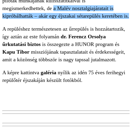
pilóták munkájának kulisszatitkaival is
megismerkedhettek, de
a Malév nosztalgiajáratait is
kipróbálhatták – akár egy éjszakai sétarepülés keretében is.
A repüléshez természetesen az űrrepülés is hozzátartozik,
így aztán az este folyamán
dr. Ferencz Orsolya
űrkutatási biztos
is összegezte a HUNOR program és
Kapu Tibor
missziójának tapasztalatait és érdekességeit,
amit a közönség többször is nagy tapssal jutalmazott.
A képre kattintva
galéria
nyílik az idén 75 éves ferihegyi
repülőtér éjszakáján készült fotókból.