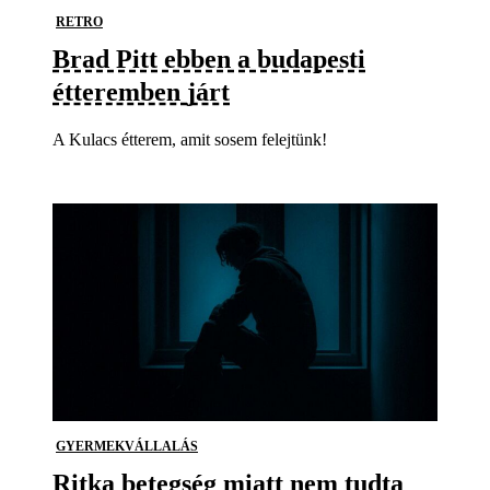
RETRO
Brad Pitt ebben a budapesti
étteremben járt
A Kulacs étterem, amit sosem felejtünk!
GYERMEKVÁLLALÁS
Ritka betegség miatt nem tudta