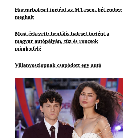
Horrorbaleset történt az M1-esen, hét ember
meghalt
Most érkezett: brutális baleset történt a
magyar autópályán, tűz és roncsok
mindenfelé
Villanyoszlopnak csapódott egy autó