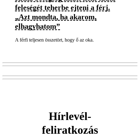
feleségét teherbe ejteni a férj.
„Azt mondta, ha akarom,
elhagyhatom”
A férfi teljesen összetört, hogy ő az oka.
Hírlevél-
feliratkozás