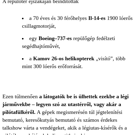
A repülőtér éjszakáján beindították
a 70 éves és 30 férőhelyes
Il-14-es
1900 lóerős
csillagmotorját,
egy
Boeing–737-es
repülőgép fedélzeti
segédhajtóművét,
a
Kamov 26-os helikopterek
„visító”, több
mint 300 lóerős erőforrását.
Ezen túlmenően
a látogatók be is ülhettek ezekbe a légi
járművekbe – legyen szó az utastérről, vagy akár a
pilótafülkéről.
A gépek megismerésén túl jégtelenítési
bemutató, keresőkutyás bemutató és számos érdekes
talkshow várta a vendégeket, akik a légiutas-kísérők és a