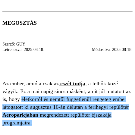
MEGOSZTÁS
Szerző:
GUY
Létrehozva:
2025.08.18.
Módosítva:
2025.08.18.
REPÜLŐTÉR
REPÜLŐTÉR ÉJSZAKÁJA
FERIHEGY
Az ember, amióta csak az
eszét tudja
, a felhők közé
vágyik. Ez a mai napig sincs másként, amit jól mutatott az
is, hogy
életkortól és nemtől függetlenül rengeteg ember
látogatott ki augusztus 16-án délután a ferihegyi repülőtér
Aeroparkjában
megrendezett repülőtér éjszakája
programjaira.