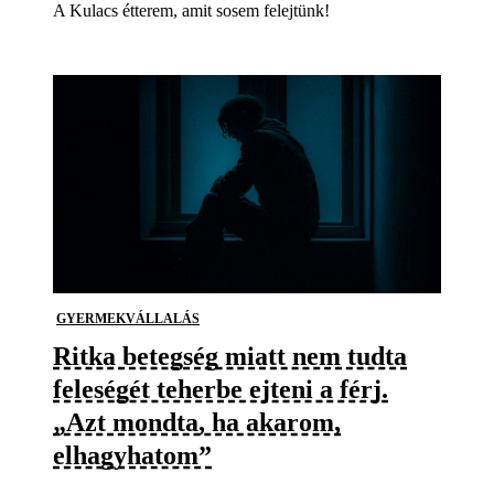
A Kulacs étterem, amit sosem felejtünk!
GYERMEKVÁLLALÁS
Ritka betegség miatt nem tudta
feleségét teherbe ejteni a férj.
„Azt mondta, ha akarom,
elhagyhatom”