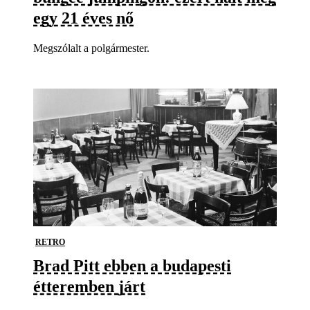
egy 21 éves nő
Megszólalt a polgármester.
RETRO
Brad Pitt ebben a budapesti
étteremben járt