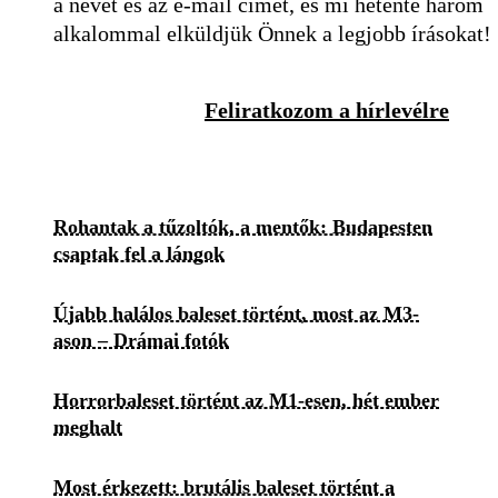
a nevét és az e-mail címét, és mi hetente három
alkalommal elküldjük Önnek a legjobb írásokat!
Feliratkozom a hírlevélre
Rohantak a tűzoltók, a mentők: Budapesten
csaptak fel a lángok
Újabb halálos baleset történt, most az M3-
ason – Drámai fotók
Horrorbaleset történt az M1-esen, hét ember
meghalt
Most érkezett: brutális baleset történt a