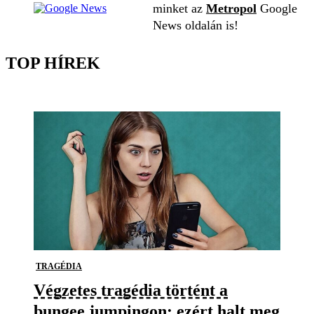
minket az
Metropol
Google
News oldalán is!
TOP HÍREK
TRAGÉDIA
Végzetes tragédia történt a
bungee jumpingon: ezért halt meg