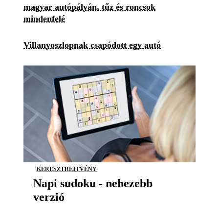
magyar autópályán, tűz és roncsok
mindenfelé
Villanyoszlopnak csapódott egy autó
KERESZTREJTVÉNY
Napi sudoku - nehezebb
verzió