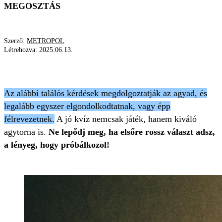
MEGOSZTÁS
Szerző:
METROPOL
Létrehozva:
2025.06.13.
KVÍZ
FEJTÖRŐ
BUDAPEST
Az alábbi találós kérdések megdolgoztatják az agyad, és
legalább egyszer elgondolkodtatnak, vagy épp
félrevezetnek.
A jó kvíz nemcsak játék, hanem kiváló
agytorna is.
Ne lepődj meg, ha elsőre rossz választ adsz,
a lényeg, hogy próbálkozol!