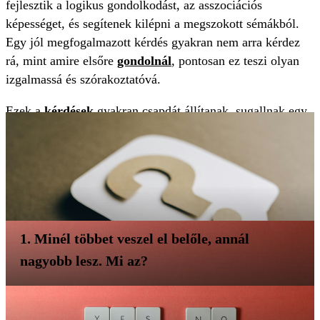
fejlesztik a logikus gondolkodást, az asszociációs
képességet, és segítenek kilépni a megszokott sémákból.
Egy jól megfogalmazott kérdés gyakran nem arra kérdez
rá, mint amire elsőre
gondolnál
, pontosan ez teszi olyan
izgalmassá és szórakoztatóvá.
Ezek a
kérdések
gyakran csapdát állítanak, sugallnak egy
irányt, amibe a legtöbben bele is sétálnak. Ne aggódj, ha
tévesztesz
, a lényeg az, hogy gondolkodsz, játszol, és
közben észrevétlenül tornáztatod az elméd.
Készen állsz? Jöjjön 10 fejtörő, amely megtéveszthet!
Te kiállod a próbát? Derítsd ki most!
Ha legalább 7-et eltalálsz, igazi fejtörőbajnok vagy! Küldd
1.
Minél többet veszel el belőle, annál
tovább barátaidnak is, és nézd meg, ők meddig jutnak!
nagyobb lesz. Mi az?
A lyuk