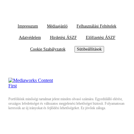
Impresszum
Médiaajánló
Felhasználási Feltételek
Adatvédelem
Hirdetési ÁSZF
Előfizetési ÁSZF
Cookie Szabályzatok
Sütibeállítások
Portfóliónk minőségi tartalmat jelent minden olvasó számára. Egyedülálló elérést,
országos lefedettséget és változatos megjelenési lehetőséget biztosít. Folyamatosan
keressük az új irányokat és fejlődési lehetőségeket. Ez jövőnk záloga.