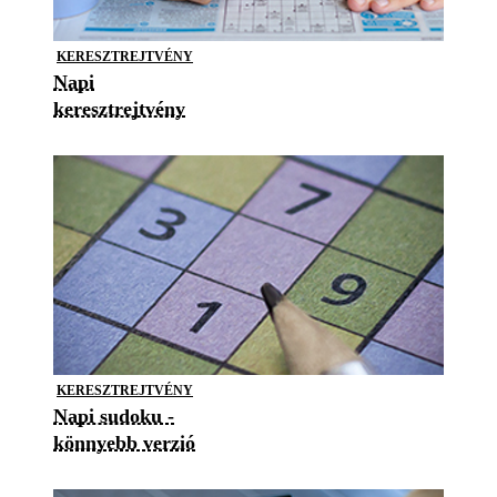
KERESZTREJTVÉNY
Napi
keresztrejtvény
KERESZTREJTVÉNY
Napi sudoku -
könnyebb verzió