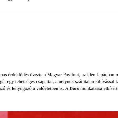
KIÁLLÍTÁS
MAGYAR PAVILON
atalmas érdeklődés övezte a Magyar Pavilont, az idén Japánb
agát egy tehetséges csapattal, amelynek számtalan kihívással
zó és lenyűgöző a valóéletben is. A
Bors
munkatársa elkísért
.