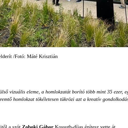
lderít /Fotó: Máté Krisztián
ő vizuális eleme, a homlokzatát borító több mint 35 ezer, egy
remtő homlokzat tökéletesen tükrözi azt a kreatív gondolkodá
től a szót
Zoboki Gábor
Kossuth-díjas építesz vette át.