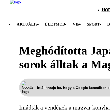
HO
AKTUÁLIS
ÉLETMÓD
VIP
SPORT
B
Meghódította Jap
sorok álltak a Ma
Itt állíthatja be, hogy a Google keresőben 
Imádták a vendégek a magyar konyha