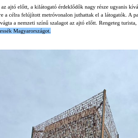
 az ajtó előtt, a kilátogató érdeklődők nagy része ugyanis kív
rre a célra felújított metróvonalon juthattak el a látogatók. A
ágta a nemzeti színű szalagot az ajtó előtt. Rengeteg turista,
hessék Magyarországot.