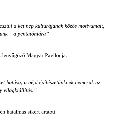
sztül a két nép kultúrájának közös motívumait,
lunk – a pentatóniára
ás lenyűgöző Magyar Pavilonja.
zet hatása, a népi építészetünknek nemcsak az
 világkiállítás.
en hatalmas sikert aratott.