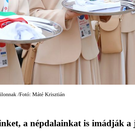
ilonnak /Fotó: Máté Krisztián
inket, a népdalainkat is imádják a