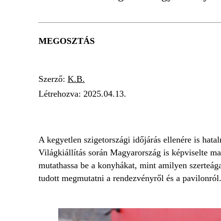
MEGOSZTÁS
Szerző:
K.B.
Létrehozva:
2025.04.13.
EXPO
TÚRÓGOMBÓC
OSZAKAI VILÁG
A kegyetlen szigetországi időjárás ellenére is h
Világkiállítás során Magyarország is képviselte m
mutathassa be a konyhákat, mint amilyen szerteága
tudott megmutatni a rendezvényről és a pavilonról