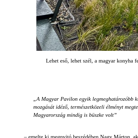
Lehet eső, lehet szél, a magyar konyha fe
A Magyar Pavilon egyik legmeghatározóbb küls
mozgását idéző, természetközeli élményt megte
Magyarország mindig is büszke volt
– emelte ki megnyitó beszédében Nagy Márton, aki