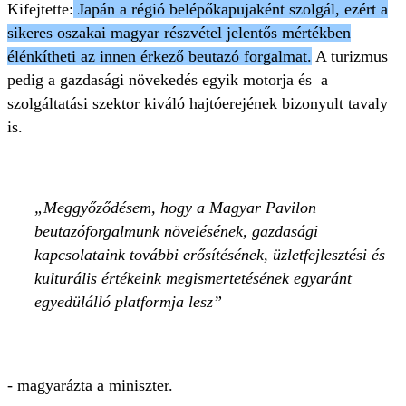
Kifejtette:
Japán a régió belépőkapujaként szolgál, ezért a
sikeres oszakai magyar részvétel jelentős mértékben
élénkítheti az innen érkező beutazó forgalmat.
A turizmus
pedig a gazdasági növekedés egyik motorja és a
szolgáltatási szektor kiváló hajtóerejének bizonyult tavaly
is.
Meggyőződésem, hogy a Magyar Pavilon
beutazóforgalmunk növelésének, gazdasági
kapcsolataink további erősítésének, üzletfejlesztési és
kulturális értékeink megismertetésének egyaránt
egyedülálló platformja lesz
- magyarázta a miniszter.