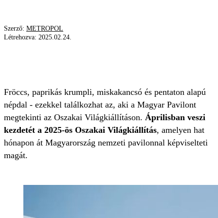
Szerző:
METROPOL
Létrehozva:
2025.02.24.
MAGYAR PAVILON
OSZAKAI VILÁGKIÁLLÍTÁS
JAPÁN
Fröccs, paprikás krumpli, miskakancsó és pentaton alapú
népdal - ezekkel találkozhat az, aki a Magyar Pavilont
megtekinti az Oszakai Világkiállításon.
Áprilisban veszi
kezdetét a 2025-ös Oszakai Világkiállítás
, amelyen hat
hónapon át Magyarország nemzeti pavilonnal képviselteti
magát.