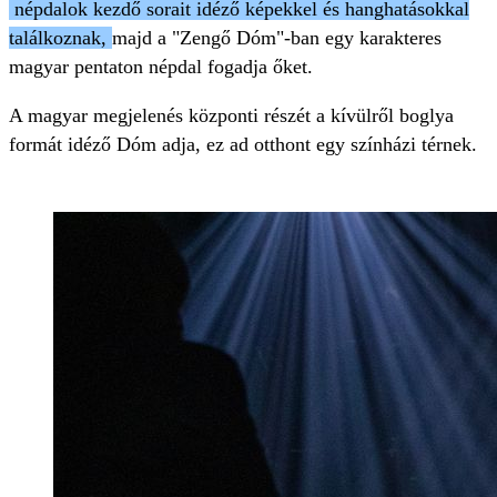
népdalok kezdő sorait idéző képekkel és hanghatásokkal
találkoznak,
majd a "Zengő Dóm"-ban egy karakteres
magyar pentaton népdal fogadja őket.
A magyar megjelenés központi részét a kívülről boglya
formát idéző Dóm adja, ez ad otthont egy színházi térnek.