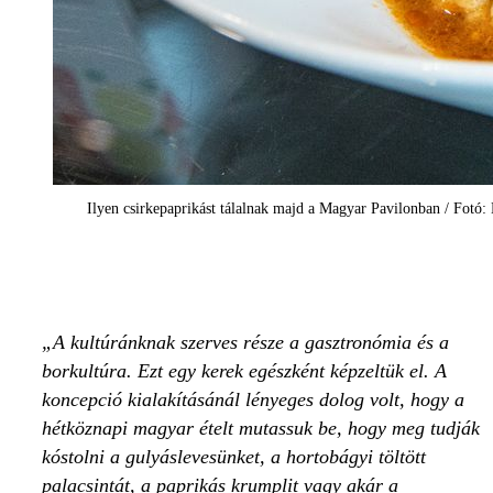
Ilyen csirkepaprikást tálalnak majd a Magyar Pavilonban / Fotó
A kultúránknak szerves része a gasztronómia és a
borkultúra. Ezt egy kerek egészként képzeltük el. A
koncepció kialakításánál lényeges dolog volt, hogy a
hétköznapi magyar ételt mutassuk be, hogy meg tudják
kóstolni a gulyáslevesünket, a hortobágyi töltött
palacsintát, a paprikás krumplit vagy akár a