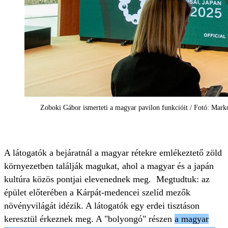
Zoboki Gábor ismerteti a magyar pavilon funkcióit / Fotó: Mark
A látogatók a bejáratnál a magyar rétekre emlékeztető zöld
környezetben találják magukat, ahol a magyar és a japán
kultúra közös pontjai elevenednek meg. Megtudtuk: az
épület előterében a Kárpát-medencei szelíd mezők
növényvilágát idézik. A látogatók egy erdei tisztáson
keresztül érkeznek meg. A "bolyongó" részen
a magyar