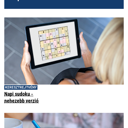
KERESZTREJTVÉNY
Napi sudoku -
nehezebb verzió