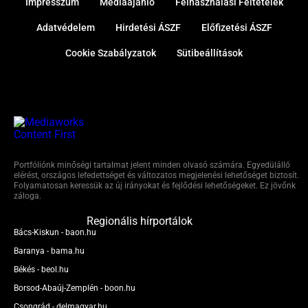
Impresszum
Médiaajánló
Felhasználási Feltételek
Adatvédelem
Hirdetési ÁSZF
Előfizetési ÁSZF
Cookie Szabályzatok
Sütibeállítások
Portfóliónk minőségi tartalmat jelent minden olvasó számára. Egyedülálló
elérést, országos lefedettséget és változatos megjelenési lehetőséget biztosít.
Folyamatosan keressük az új irányokat és fejlődési lehetőségeket. Ez jövőnk
záloga.
Regionális hírportálok
Bács-Kiskun - baon.hu
Baranya - bama.hu
Békés - beol.hu
Borsod-Abaúj-Zemplén - boon.hu
Csongrád - delmagyar.hu