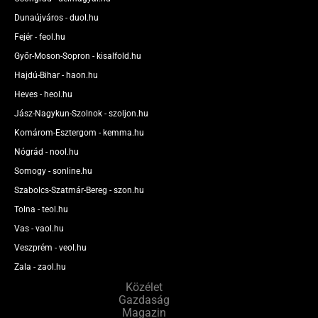
Dunaújváros - duol.hu
Fejér - feol.hu
Győr-Moson-Sopron - kisalfold.hu
Hajdú-Bihar - haon.hu
Heves - heol.hu
Jász-Nagykun-Szolnok - szoljon.hu
Komárom-Esztergom - kemma.hu
Nógrád - nool.hu
Somogy - sonline.hu
Szabolcs-Szatmár-Bereg - szon.hu
Tolna - teol.hu
Vas - vaol.hu
Veszprém - veol.hu
Zala - zaol.hu
Közélet
Gazdaság
Magazin