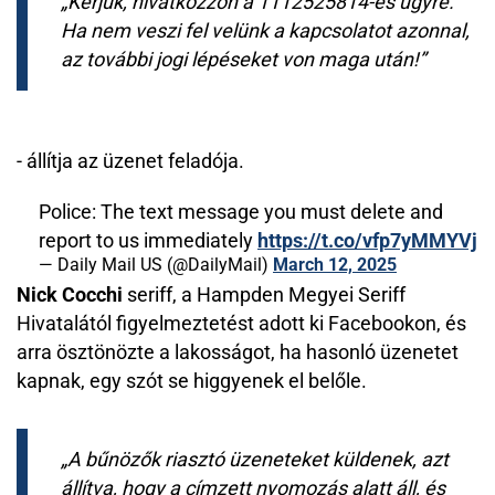
Kérjük, hivatkozzon a 1112525814-es ügyre.
Ha nem veszi fel velünk a kapcsolatot azonnal,
az további jogi lépéseket von maga után!
- állítja az üzenet feladója.
Police: The text message you must delete and
report to us immediately
https://t.co/vfp7yMMYVj
— Daily Mail US (@DailyMail)
March 12, 2025
Nick Cocchi
seriff, a Hampden Megyei Seriff
Hivatalától figyelmeztetést adott ki Facebookon, és
arra ösztönözte a lakosságot, ha hasonló üzenetet
kapnak, egy szót se higgyenek el belőle.
A bűnözők riasztó üzeneteket küldenek, azt
állítva, hogy a címzett nyomozás alatt áll, és