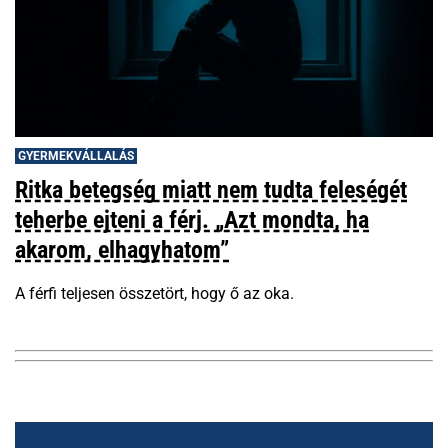
GYERMEKVÁLLALÁS
Ritka betegség miatt nem tudta feleségét
teherbe ejteni a férj. „Azt mondta, ha
akarom, elhagyhatom”
A férfi teljesen összetört, hogy ő az oka.