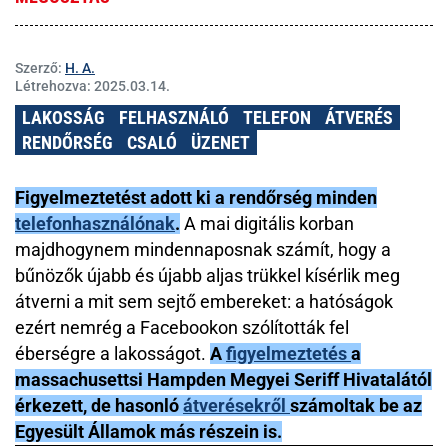
Szerző:
H. A.
Létrehozva:
2025.03.14.
LAKOSSÁG
FELHASZNÁLÓ
TELEFON
ÁTVERÉS
RENDŐRSÉG
CSALÓ
ÜZENET
Figyelmeztetést adott ki a rendőrség minden
telefonhasználónak
.
A mai digitális korban
majdhogynem mindennaposnak számít, hogy a
bűnözők újabb és újabb aljas trükkel kísérlik meg
átverni a mit sem sejtő embereket: a hatóságok
ezért nemrég a Facebookon szólították fel
éberségre a lakosságot.
A
figyelmeztetés
a
massachusettsi Hampden Megyei Seriff Hivatalától
érkezett, de hasonló
átverésekről
számoltak be az
Egyesült Államok más részein is.