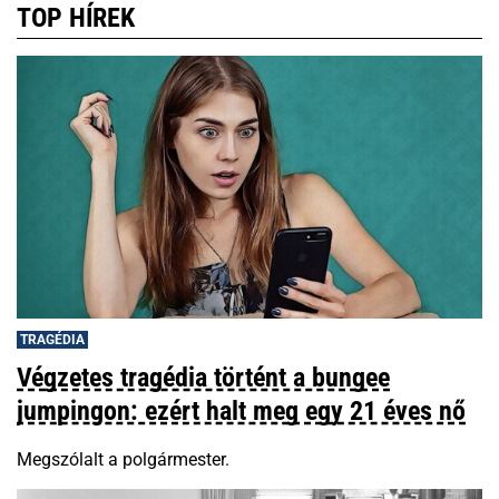
TOP HÍREK
TRAGÉDIA
Végzetes tragédia történt a bungee
jumpingon: ezért halt meg egy 21 éves nő
Megszólalt a polgármester.