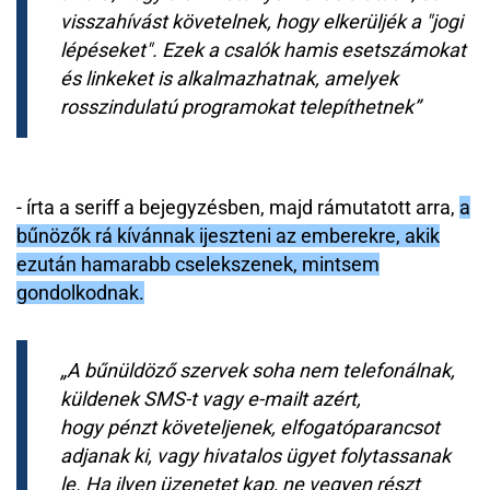
visszahívást követelnek, hogy elkerüljék a "jogi
lépéseket". Ezek a csalók hamis esetszámokat
és linkeket is alkalmazhatnak, amelyek
rosszindulatú programokat telepíthetnek
- írta a seriff a bejegyzésben, majd rámutatott arra,
a
bűnözők rá kívánnak ijeszteni az emberekre, akik
ezután hamarabb cselekszenek, mintsem
gondolkodnak.
A bűnüldöző szervek soha nem telefonálnak,
küldenek SMS-t vagy e-mailt azért,
hogy pénzt követeljenek, elfogatóparancsot
adjanak ki, vagy hivatalos ügyet folytassanak
le. Ha ilyen üzenetet kap, ne vegyen részt