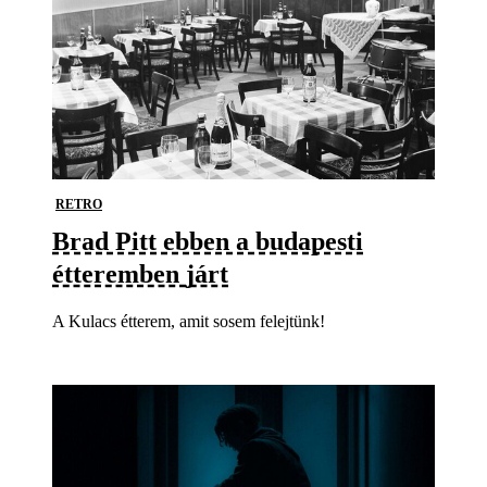
RETRO
Brad Pitt ebben a budapesti
étteremben járt
A Kulacs étterem, amit sosem felejtünk!