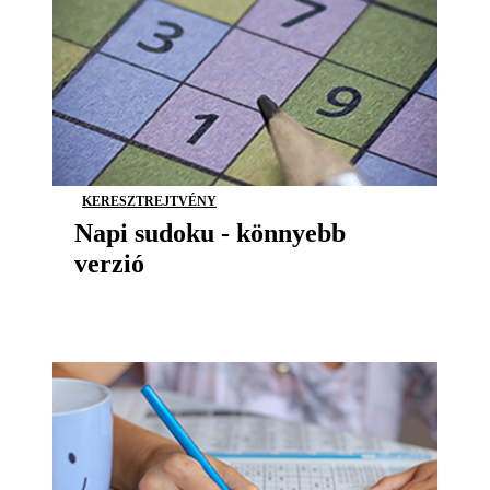
KERESZTREJTVÉNY
Napi sudoku - könnyebb
verzió