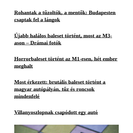
Rohantak a tűzoltók, a mentők: Budapesten
csaptak fel a lángok
Újabb halálos baleset történt, most az M3-
ason – Drámai fotók
Horrorbaleset történt az M1-esen, hét ember
meghalt
Most érkezett: brutális baleset történt a
magyar autópályán, tűz és roncsok
mindenfelé
Villanyoszlopnak csapódott egy autó