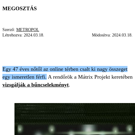
MEGOSZTÁS
Szerző:
METROPOL
Létrehozva:
2024.03.18.
Módosítva:
2024.03.18.
INTERNETES CSALÁS
NYOMOZÁS
SZERELEM
RENDŐRSÉG
Egy 47 éves nőtől az online térben csalt ki nagy összeget
egy ismeretlen férfi.
A rendőrök a Mátrix Projekt keretében
vizsgálják a bűncselekményt
.