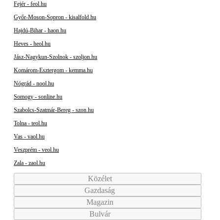
Fejér - feol.hu
Győr-Moson-Sopron - kisalfold.hu
Hajdú-Bihar - haon.hu
Heves - heol.hu
Jász-Nagykun-Szolnok - szoljon.hu
Komárom-Esztergom - kemma.hu
Nógrád - nool.hu
Somogy - sonline.hu
Szabolcs-Szatmár-Bereg - szon.hu
Tolna - teol.hu
Vas - vaol.hu
Veszprém - veol.hu
Zala - zaol.hu
Közélet
Gazdaság
Magazin
Bulvár