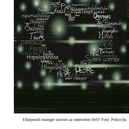
Elképesztő összeget szerzett az ismeretlen férfi! Fotó: Police.hu