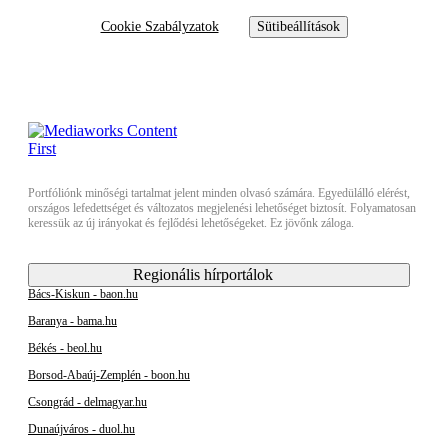
Cookie Szabályzatok
Sütibeállítások
Portfóliónk minőségi tartalmat jelent minden olvasó számára. Egyedülálló elérést,
országos lefedettséget és változatos megjelenési lehetőséget biztosít. Folyamatosan
keressük az új irányokat és fejlődési lehetőségeket. Ez jövőnk záloga.
Regionális hírportálok
Bács-Kiskun - baon.hu
Baranya - bama.hu
Békés - beol.hu
Borsod-Abaúj-Zemplén - boon.hu
Csongrád - delmagyar.hu
Dunaújváros - duol.hu