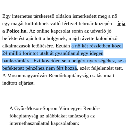
Egy internetes társkereső oldalon ismerkedett meg a nő
egy magát külföldinek valló férfivel február közepén –
írja
a Police.hu
. Az online kapcsolat során az udvarló jó
befektetést ajánlott a hölgynek, majd rávette különböző
alkalmazások letöltésére. Ezután
a nő két részletben közel
24 millió forintot utalt át gyanútlanul egy idegen
bankszámlára. Ezt követően se a beígért nyereségéhez, se a
befektetett pénzéhez nem fért hozzá
, ezért feljelentést tett.
A Mosonmagyaróvári Rendőrkapitányság csalás miatt
indított eljárást.
A Győr-Moson-Sopron Vármegyei Rendőr-
főkapitányság az alábbiakat tanácsolja az
internethasználattal kapcsolatban: