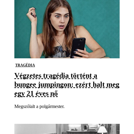
TRAGÉDIA
Végzetes tragédia történt a
bungee jumpingon: ezért halt meg
egy 21 éves nő
Megszólalt a polgármester.