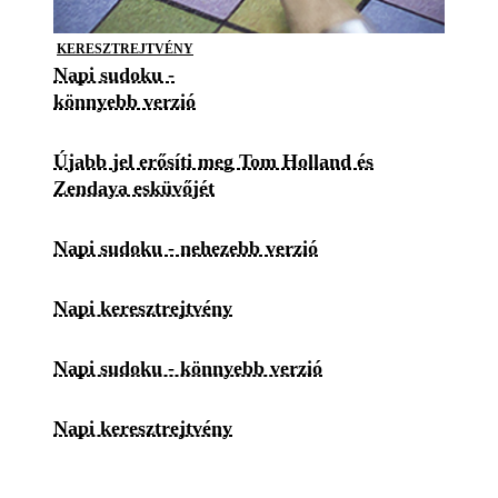
KERESZTREJTVÉNY
Napi sudoku -
könnyebb verzió
Újabb jel erősíti meg Tom Holland és
Zendaya esküvőjét
Napi sudoku - nehezebb verzió
Napi keresztrejtvény
Napi sudoku - könnyebb verzió
Napi keresztrejtvény