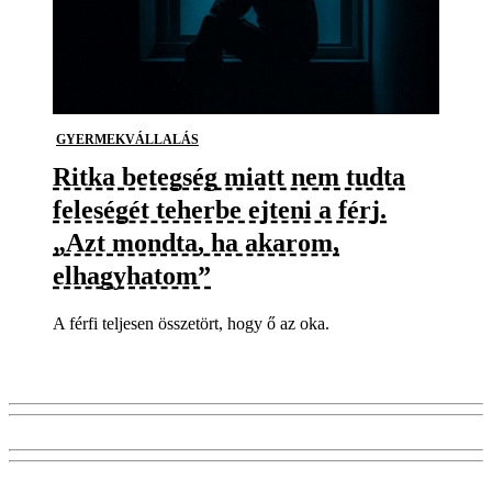
GYERMEKVÁLLALÁS
Ritka betegség miatt nem tudta
feleségét teherbe ejteni a férj.
„Azt mondta, ha akarom,
elhagyhatom”
A férfi teljesen összetört, hogy ő az oka.