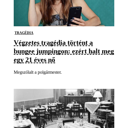
TRAGÉDIA
Végzetes tragédia történt a
bungee jumpingon: ezért halt meg
egy 21 éves nő
Megszólalt a polgármester.