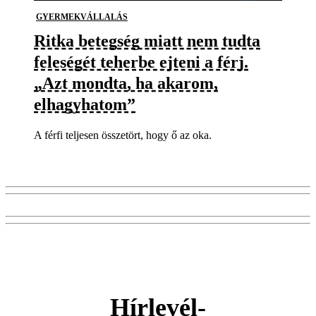
GYERMEKVÁLLALÁS
Ritka betegség miatt nem tudta
feleségét teherbe ejteni a férj.
„Azt mondta, ha akarom,
elhagyhatom”
A férfi teljesen összetört, hogy ő az oka.
Hírlevél-