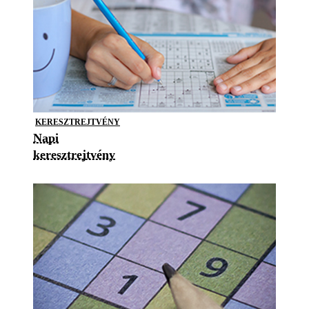
KERESZTREJTVÉNY
Napi
keresztrejtvény