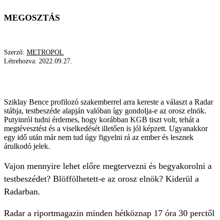
MEGOSZTÁS
Szerző:
METROPOL
Létrehozva:
2022.09.27.
RADAR
Sziklay Bence profilozó szakemberrel arra kereste a választ a Radar
stábja, testbeszéde alapján valóban így gondolja-e az orosz elnök.
Putyinról tudni érdemes, hogy korábban KGB tiszt volt, tehát a
megtévesztést és a viselkedését illetően is jól képzett. Ugyanakkor
egy idő után már nem tud úgy figyelni rá az ember és lesznek
árulkodó jelek.
Vajon mennyire lehet előre megtervezni és begyakorolni a
testbeszédet? Blöffölhetett-e az orosz elnök? Kiderül a
Radarban.
Radar a riportmagazin minden hétköznap 17 óra 30 perctől