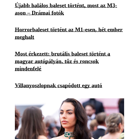
Újabb halálos baleset történt, most az M3-
ason – Drámai fotók
Horrorbaleset történt az M1-esen, hét ember
meghalt
Most érkezett: brutális baleset történt a
magyar autópályán, tűz és roncsok
mindenfelé
Villanyoszlopnak csapódott egy autó