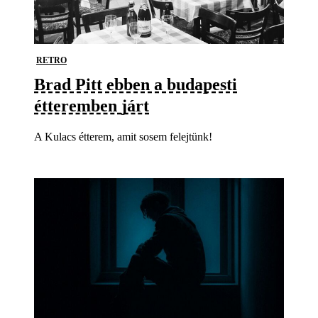
RETRO
Brad Pitt ebben a budapesti
étteremben járt
A Kulacs étterem, amit sosem felejtünk!