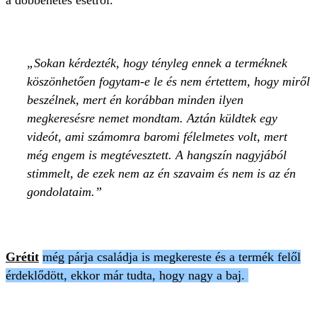
a döbbenetes esetről.
Sokan kérdezték, hogy tényleg ennek a terméknek
köszönhetően fogytam-e le és nem értettem, hogy miről
beszélnek, mert én korábban minden ilyen
megkeresésre nemet mondtam. Aztán küldtek egy
videót, ami számomra baromi félelmetes volt, mert
még engem is megtévesztett. A hangszín nagyjából
stimmelt, de ezek nem az én szavaim és nem is az én
gondolataim.
Grétit
még párja családja is megkereste és a termék felől
érdeklődött, ekkor már tudta, hogy nagy a baj.