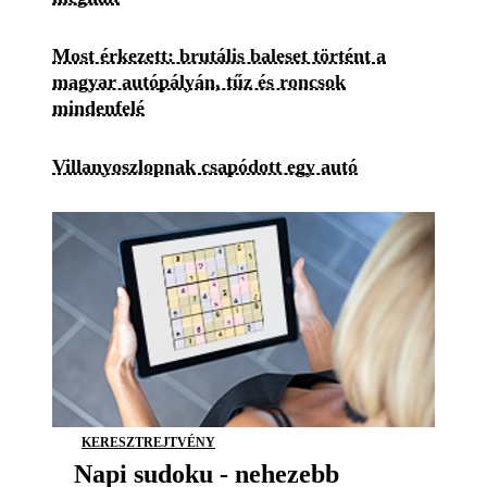
Most érkezett: brutális baleset történt a
magyar autópályán, tűz és roncsok
mindenfelé
Villanyoszlopnak csapódott egy autó
KERESZTREJTVÉNY
Napi sudoku - nehezebb