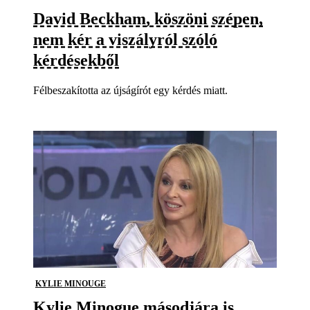
David Beckham, köszöni szépen,
nem kér a viszályról szóló
kérdésekből
Félbeszakította az újságírót egy kérdés miatt.
KYLIE MINOUGE
Kylie Minogue másodjára is