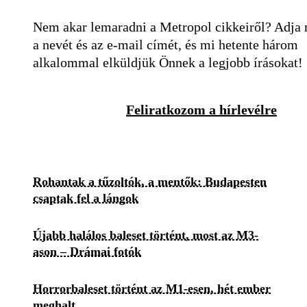
Nem akar lemaradni a Metropol cikkeiről? Adja
a nevét és az e-mail címét, és mi hetente három
alkalommal elküldjük Önnek a legjobb írásokat!
Feliratkozom a hírlevélre
Rohantak a tűzoltók, a mentők: Budapesten
csaptak fel a lángok
Újabb halálos baleset történt, most az M3-
ason – Drámai fotók
Horrorbaleset történt az M1-esen, hét ember
meghalt