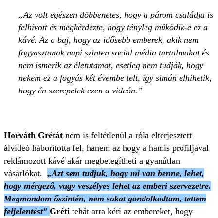
Az volt egészen döbbenetes, hogy a párom családja is
felhívott és megkérdezte, hogy tényleg működik-e ez a
kávé. Az a baj, hogy az idősebb emberek, akik nem
fogyasztanak napi szinten social média tartalmakat és
nem ismerik az életutamat, esetleg nem tudják, hogy
nekem ez a fogyás két évembe telt, így simán elhihetik,
hogy én szerepelek ezen a videón.
Horváth Grétát
nem is feltétlenül a róla elterjesztett
álvideó háborította fel, hanem az hogy a hamis profiljával
reklámozott kávé akár megbetegítheti a gyanútlan
vásárlókat.
„Azt sem tudjuk, hogy mi van benne, lehet,
hogy mérgező, vagy veszélyes lehet az emberi szervezetre.
Megmondom őszintén, nem sokat gondolkodtam, tettem
feljelentést”
Gréti
tehát arra kéri az embereket, hogy