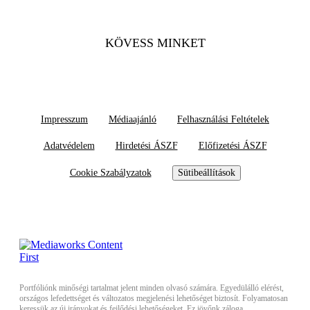
KÖVESS MINKET
Impresszum
Médiaajánló
Felhasználási Feltételek
Adatvédelem
Hirdetési ÁSZF
Előfizetési ÁSZF
Cookie Szabályzatok
Sütibeállítások
Portfóliónk minőségi tartalmat jelent minden olvasó számára. Egyedülálló elérést,
országos lefedettséget és változatos megjelenési lehetőséget biztosít. Folyamatosan
keressük az új irányokat és fejlődési lehetőségeket. Ez jövőnk záloga.