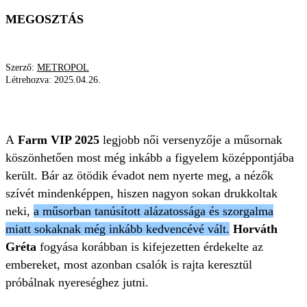
MEGOSZTÁS
Szerző:
METROPOL
Létrehozva:
2025.04.26.
FARM VIP
CSALÁS
HORVÁTH GRÉTA
A
Farm VIP 2025
legjobb női versenyzője a műsornak
köszönhetően most még inkább a figyelem középpontjába
került. Bár az ötödik évadot nem nyerte meg, a nézők
szívét mindenképpen, hiszen nagyon sokan drukkoltak
neki,
a műsorban tanúsított alázatossága és szorgalma
miatt sokaknak még inkább kedvencévé vált.
Horváth
Gréta
fogyása korábban is kifejezetten érdekelte az
embereket, most azonban csalók is rajta keresztül
próbálnak nyereséghez jutni.