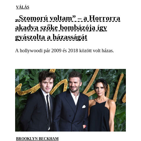
VÁLÁS
„Szomorú voltam” – a Horrorra
akadva szőke bombázója így
gyászolta a házasságát
A hollywoodi pár 2009 és 2018 között volt házas.
BROOKLYN BECKHAM