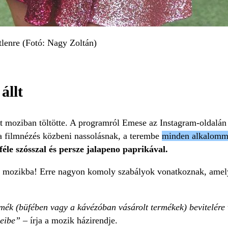
lenre (Fotó: Nagy Zoltán)
állt
ét moziban töltötte. A programról Emese az Instagram-oldalán
a filmnézés közbeni nassolásnak, a terembe
minden alkalomma
éle szósszal és persze jalapeno paprikával.
ni a mozikba! Erre nagyon komoly szabályok vonatkoznak, amel
mék (büfében vagy a kávézóban vásárolt termékek) bevitelére v
meibe”
– írja a mozik házirendje.