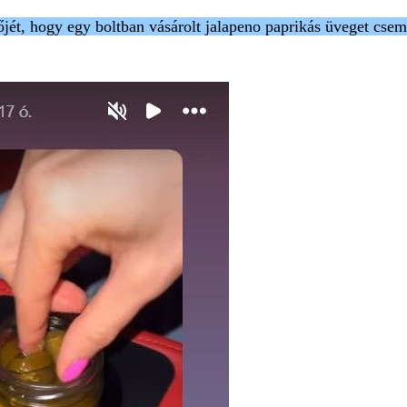
őjét, hogy egy boltban vásárolt jalapeno paprikás üveget cs