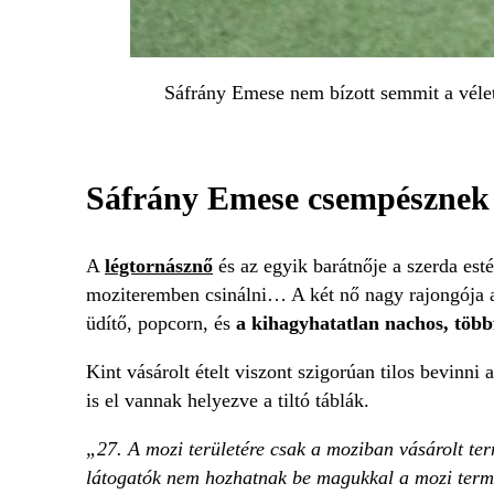
Sáfrány Emese nem bízott semmit a vélet
Sáfrány Emese csempésznek 
A
légtornásznő
és az egyik barátnője a szerda est
moziteremben csinálni… A két nő nagy rajongója 
üdítő, popcorn, és
a kihagyhatatlan nachos, többf
Kint vásárolt ételt viszont szigorúan tilos bevin
is el vannak helyezve a tiltó táblák.
„27. A mozi területére csak a moziban vásárolt ter
látogatók nem hozhatnak be magukkal a mozi ter