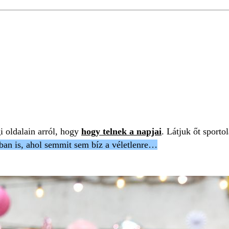
JALAPENO
SZABÁLYSZEGÉS
 oldalain arról, hogy
hogy telnek a napjai
. Látjuk őt sporto
an is, ahol semmit sem bíz a véletlenre…