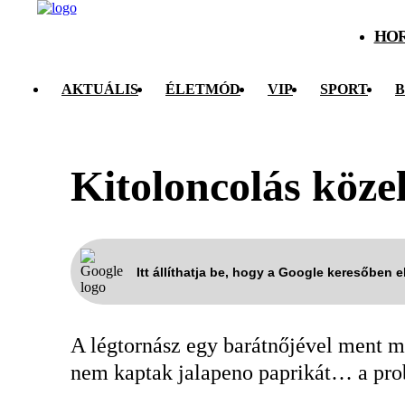
HO
AKTUÁLIS
ÉLETMÓD
VIP
SPORT
B
Kitoloncolás köze
Itt állíthatja be, hogy a Google keresőben 
A légtornász egy barátnőjével ment moz
nem kaptak jalapeno paprikát… a pro