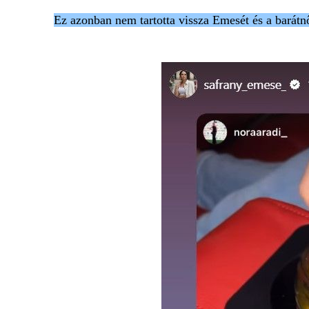
Ez azonban nem tartotta vissza Emesét és a barátn