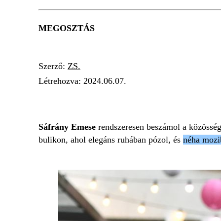
MEGOSZTÁS
Szerző:
ZS.
Létrehozva:
2024.06.07.
SÁFRÁNY EMESE
ÉLELMISZER
MOZI
Sáfrány Emese
rendszeresen beszámol a közösségi
bulikon, ahol elegáns ruhában pózol, és
néha mozib