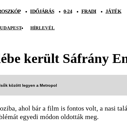
ROSZKÓP
IDŐJÁRÁS
0-24
FRADI
JÁTÉK
UDAPEST
HÍRLEVÉL
lébe került Sáfrány E
elsők között legyen a Metropol
iba, ahol bár a film is fontos volt, a nasi ta
blémát egyedi módon oldották meg.