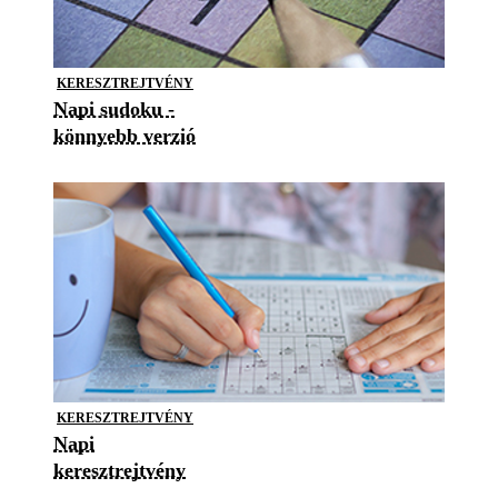
KERESZTREJTVÉNY
Napi sudoku -
könnyebb verzió
KERESZTREJTVÉNY
Napi
keresztrejtvény