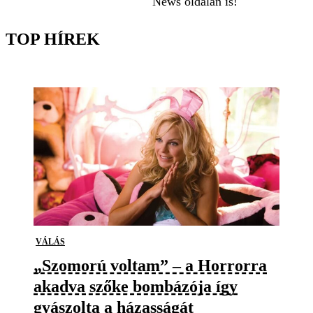
News oldalán is!
TOP HÍREK
VÁLÁS
„Szomorú voltam” – a Horrorra
akadva szőke bombázója így
gyászolta a házasságát