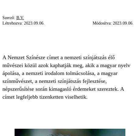
Szerző:
B.V.
Létrehozva:
2023.09.06.
Módosítva:
2023.09.06.
BENEDEK MIKLÓS
NEMZET SZÍNÉSZ
NEMZETI SZÍNHÁZ
FACEBOOK
A Nemzet Színésze címet a nemzeti színjátszás élő
művészei közül azok kaphatják meg, akik a magyar nyelv
ápolása, a nemzeti irodalom tolmácsolása, a magyar
színművészet, a nemzeti színjátszás fejlesztése,
népszerűsítése során kimagasló érdemeket szereztek. A
címet legfeljebb tizenketten viselhetik.