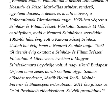
Benedek Miklóst választották a nemzet színészének. A
Kossuth- és Jászai Mari-díjas színész, rendező,
egyetemi docens, érdemes és kiváló művész, a
Halhatatlanok Társulatának tagja. 1969-ben végzett a
Színház- és Filmművészeti Főiskolán Szinetár Miklós
osztályában, majd a Nemzeti Színházhoz szerződött.
1983-tól húsz évig volt a Katona József Színház,
később hat évig ismét a Nemzeti Színház tagja. 1992-
től tizenöt évig oktatott a Színház- és Filmművészeti
Főiskolán. A kilencvenes években a Magyar
Színészkamara ügyvivője volt. A nagy sikerű Budapest
Orfeum című zenés darab szellemi atyja. Számos
előadást rendezett, köztük Heltai Jenő-, Molnár
Ferenc- és Shakespeare-darabokat. 2011 óta játszik az
Orlai Produkció előadásaiban. Szívből gratulálunk!