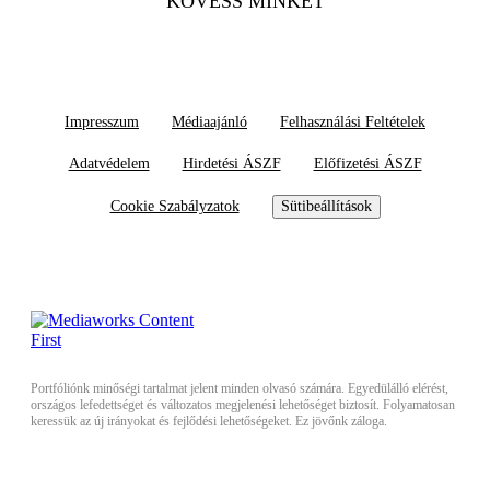
KÖVESS MINKET
Impresszum
Médiaajánló
Felhasználási Feltételek
Adatvédelem
Hirdetési ÁSZF
Előfizetési ÁSZF
Cookie Szabályzatok
Sütibeállítások
Portfóliónk minőségi tartalmat jelent minden olvasó számára. Egyedülálló elérést,
országos lefedettséget és változatos megjelenési lehetőséget biztosít. Folyamatosan
keressük az új irányokat és fejlődési lehetőségeket. Ez jövőnk záloga.