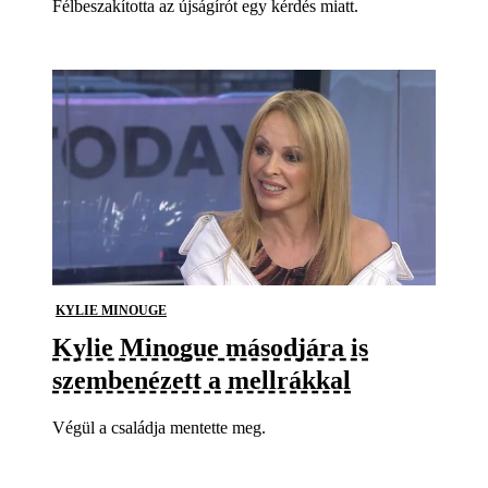
Félbeszakította az újságírót egy kérdés miatt.
KYLIE MINOUGE
Kylie Minogue másodjára is
szembenézett a mellrákkal
Végül a családja mentette meg.