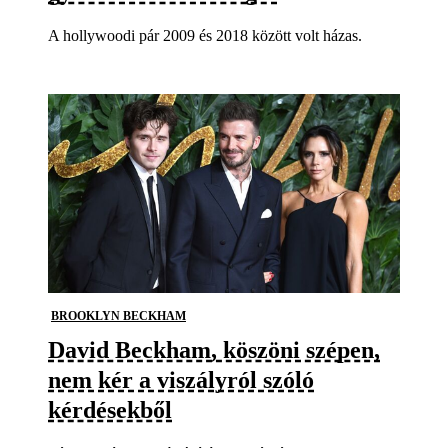
A hollywoodi pár 2009 és 2018 között volt házas.
BROOKLYN BECKHAM
David Beckham, köszöni szépen,
nem kér a viszályról szóló
kérdésekből