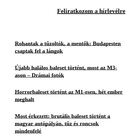
Feliratkozom a hírlevélre
Rohantak a tűzoltók, a mentők: Budapesten
csaptak fel a lángok
Újabb halálos baleset történt, most az M3-
ason – Drámai fotók
Horrorbaleset történt az M1-esen, hét ember
meghalt
Most érkezett: brutális baleset történt a
magyar autópályán, tűz és roncsok
mindenfelé