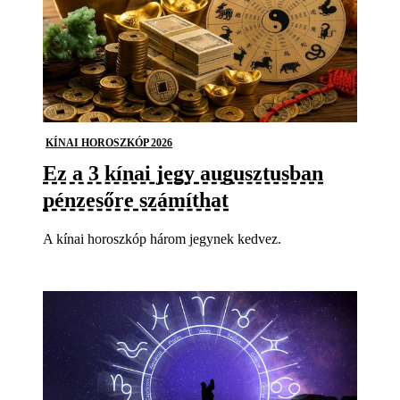
KÍNAI HOROSZKÓP 2026
Ez a 3 kínai jegy augusztusban
pénzesőre számíthat
A kínai horoszkóp három jegynek kedvez.