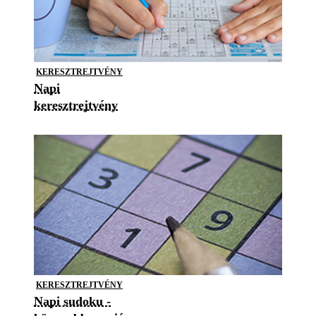
KERESZTREJTVÉNY
Napi
keresztrejtvény
KERESZTREJTVÉNY
Napi sudoku -