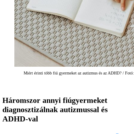
Miért érinti több fiú gyermeket az autizmus és az ADHD? / Fotó: 
Háromszor annyi fiúgyermeket
diagnosztizálnak autizmussal és
ADHD-val