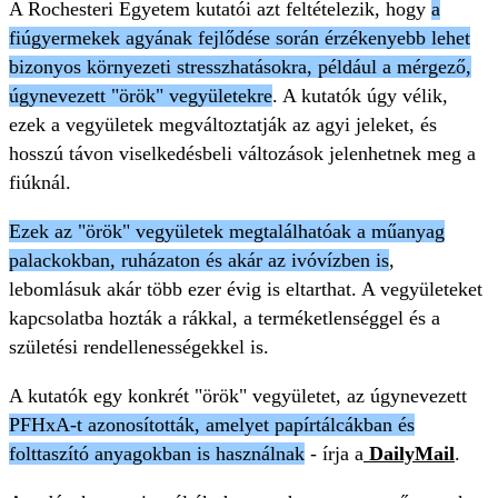
A Rochesteri Egyetem kutatói azt feltételezik, hogy
a
fiúgyermekek agyának fejlődése során érzékenyebb lehet
bizonyos környezeti stresszhatásokra, például a mérgező,
úgynevezett "örök" vegyületekre
. A kutatók úgy vélik,
ezek a vegyületek megváltoztatják az agyi jeleket, és
hosszú távon viselkedésbeli változások jelenhetnek meg a
fiúknál.
Ezek az "örök" vegyületek megtalálhatóak a műanyag
palackokban, ruházaton és akár az ivóvízben is
,
lebomlásuk akár több ezer évig is eltarthat. A vegyületeket
kapcsolatba hozták a rákkal, a terméketlenséggel és a
születési rendellenességekkel is.
A kutatók egy konkrét "örök" vegyületet, az úgynevezett
PFHxA-t azonosították, amelyet papírtálcákban és
folttaszító anyagokban is használnak
- írja a
DailyMail
.