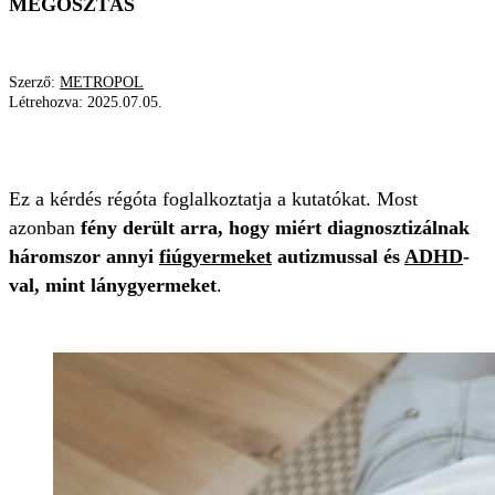
MEGOSZTÁS
Szerző:
METROPOL
Létrehozva:
2025.07.05.
ADHD
AUTIZMUS
KUTATÁS
Ez a kérdés régóta foglalkoztatja a kutatókat. Most
azonban
fény derült arra, hogy miért diagnosztizálnak
háromszor annyi
fiúgyermeket
autizmussal és
ADHD
-
val, mint lánygyermeket
.