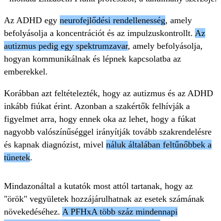
Az ADHD egy
neurofejlődési rendellenesség
, amely
befolyásolja a koncentrációt és az impulzuskontrollt.
Az
autizmus pedig egy spektrumzavar
, amely befolyásolja,
hogyan kommunikálnak és lépnek kapcsolatba az
emberekkel.
Korábban azt feltételezték, hogy az autizmus és az ADHD
inkább fiúkat érint. Azonban a szakértők felhívják a
figyelmet arra, hogy ennek oka az lehet, hogy a fúkat
nagyobb valószínűséggel irányítják tovább szakrendelésre
és kapnak diagnózist, mivel
náluk általában feltűnőbbek a
tünetek
.
Mindazonáltal a kutatók most attól tartanak, hogy az
"örök" vegyületek hozzájárulhatnak az esetek számának
növekedéséhez.
A PFHxA több száz mindennapi