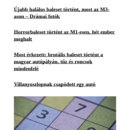
Újabb halálos baleset történt, most az M3-
ason – Drámai fotók
Horrorbaleset történt az M1-esen, hét ember
meghalt
Most érkezett: brutális baleset történt a
magyar autópályán, tűz és roncsok
mindenfelé
Villanyoszlopnak csapódott egy autó