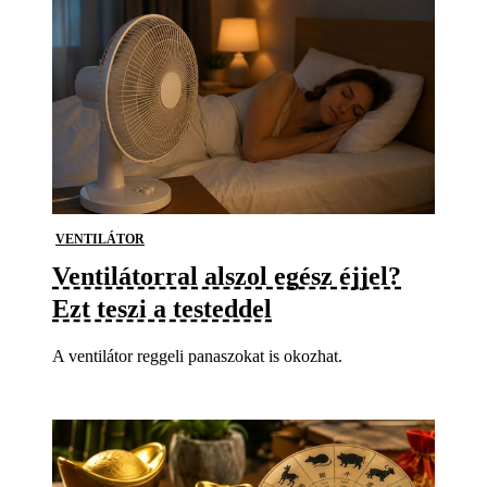
VENTILÁTOR
Ventilátorral alszol egész éjjel?
Ezt teszi a testeddel
A ventilátor reggeli panaszokat is okozhat.