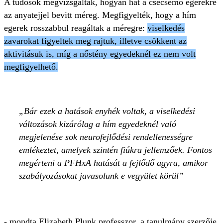
A tudósok megvizsgálták, hogyan hat a csecsemő egerekre
az anyatejjel bevitt méreg. Megfigyelték, hogy a hím
egerek rosszabbul reagáltak a méregre:
viselkedés
zavarokat figyeltek meg rajtuk, illetve csökkent az
aktivitásuk is, míg a nőstény egyedeknél ez nem volt
megfigyelhető.
Bár ezek a hatások enyhék voltak, a viselkedési
változások kizárólag a hím egyedeknél való
megjelenése sok neurofejlődési rendellenességre
emlékeztet, amelyek szintén fiúkra jellemzőek. Fontos
megérteni a PFHxA hatását a fejlődő agyra, amikor
szabályozásokat javasolunk e vegyület körül
- mondta Elizabeth Plunk professzor, a tanulmány szerzője.