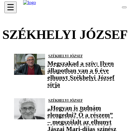
☰
SZÉKHELYI JÓZSEF
SZÉKHELYI JÓZSEF
Megszakad a szív: Ilyen
állapotban van a 6 éve
elhunyt Székhelyi József
sírja
SZÉKHELYI JÓZSEF
„Hogyan is tudnám
elengedni? Ő a részem”
– megszólalt az elhunyt
Jászai Mari-díjas színész