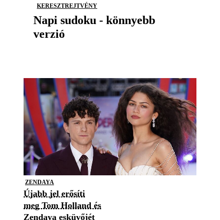
KERESZTREJTVÉNY
Napi sudoku - könnyebb
verzió
ZENDAYA
Újabb jel erősíti
meg Tom Holland és
Zendaya esküvőjét