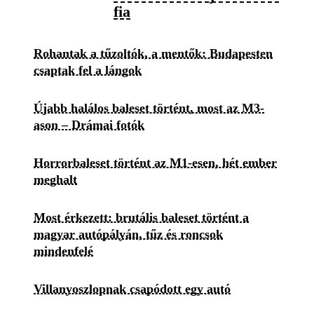
fia
Rohantak a tűzoltók, a mentők: Budapesten
csaptak fel a lángok
Újabb halálos baleset történt, most az M3-
ason – Drámai fotók
Horrorbaleset történt az M1-esen, hét ember
meghalt
Most érkezett: brutális baleset történt a
magyar autópályán, tűz és roncsok
mindenfelé
Villanyoszlopnak csapódott egy autó