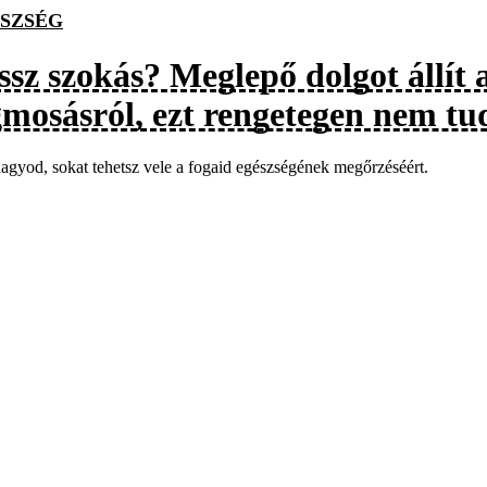
SZSÉG
ssz szokás? Meglepő dolgot állít
gmosásról, ezt rengetegen nem tu
agyod, sokat tehetsz vele a fogaid egészségének megőrzéséért.