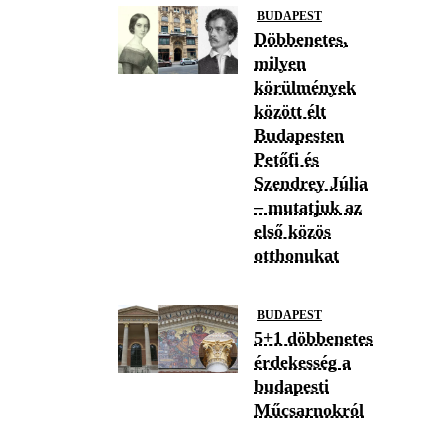
BUDAPEST
Döbbenetes,
milyen
körülmények
között élt
Budapesten
Petőfi és
Szendrey Júlia
– mutatjuk az
első közös
otthonukat
BUDAPEST
5+1 döbbenetes
érdekesség a
budapesti
Műcsarnokról