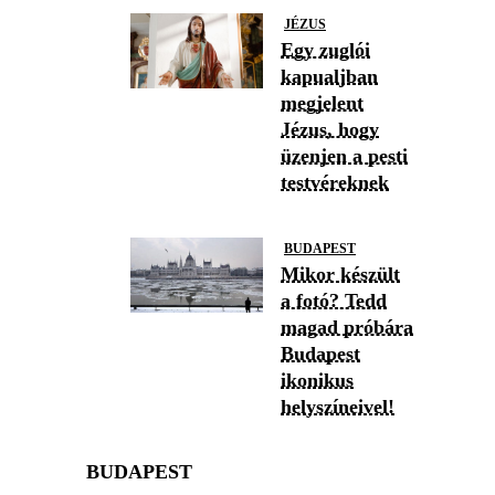
JÉZUS
Egy zuglói
kapualjban
megjelent
Jézus, hogy
üzenjen a pesti
testvéreknek
BUDAPEST
Mikor készült
a fotó? Tedd
magad próbára
Budapest
ikonikus
helyszíneivel!
BUDAPEST