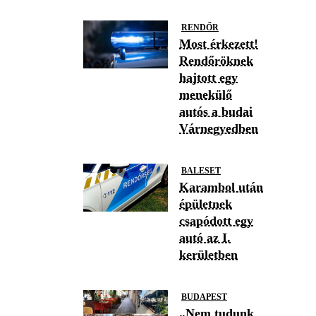
RENDŐR
Most érkezett!
Rendőröknek
hajtott egy
menekülő
autós a budai
Várnegyedben
BALESET
Karambol után
épületnek
csapódott egy
autó az I.
kerületben
BUDAPEST
„Nem tudunk