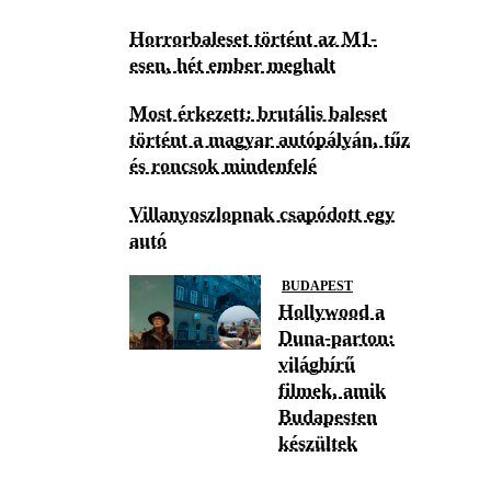
Horrorbaleset történt az M1-
esen, hét ember meghalt
Most érkezett: brutális baleset
történt a magyar autópályán, tűz
és roncsok mindenfelé
Villanyoszlopnak csapódott egy
autó
BUDAPEST
Hollywood a
Duna-parton:
világhírű
filmek, amik
Budapesten
készültek