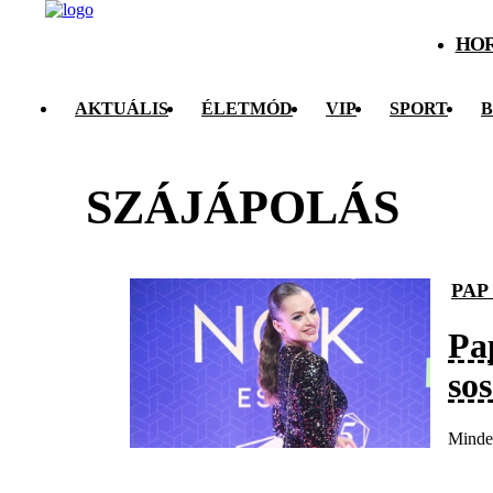
HO
AKTUÁLIS
ÉLETMÓD
VIP
SPORT
B
SZÁJÁPOLÁS
PAP
Pa
sos
Minden