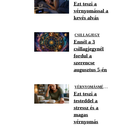
Ezt teszi a
vérnyomással a
kevés alvás
CSILLAGJEGY
Ennél a 3
csillagjegynél
fordul a
szerencse
augusztus 5-én
V
ÉRNYOMÁSMÉRÉS
Ezt teszi a
testeddel a
stressz és a
magas
vérnyomás