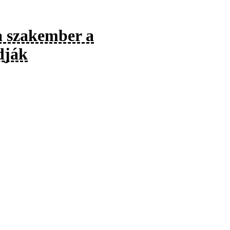
 a szakember a
dják