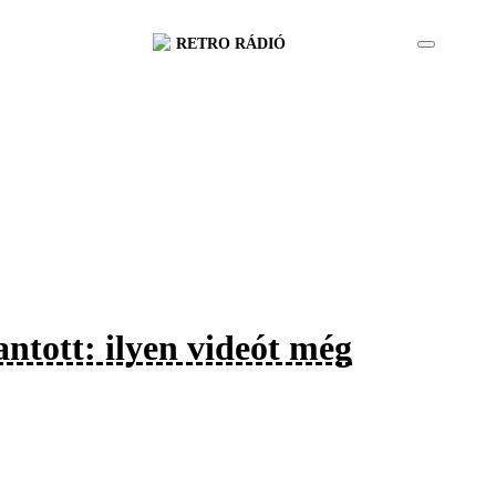
RETRO RÁDIÓ
antott: ilyen videót még