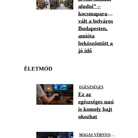
aludni” –
kocsmaparadicsommá
vált a belváros
Budapesten,
amióta
beköszöntött a
jó idő
ÉLETMÓD
EGÉSZSÉGES
Ez az
egészséges nasi
is komoly bajt
okozhat
M
AGAS VÉRNYOMÁS