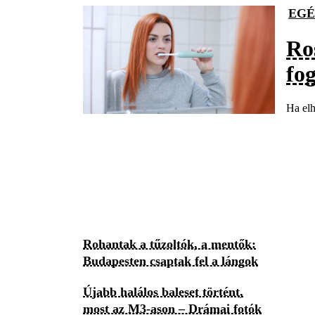
EGÉ
Ro
fo
Ha elh
Rohantak a tűzoltók, a mentők:
Budapesten csaptak fel a lángok
Újabb halálos baleset történt,
most az M3-ason – Drámai fotók