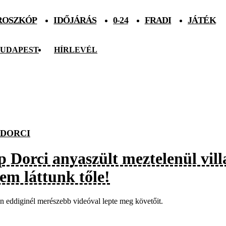
ROSZKÓP
IDŐJÁRÁS
0-24
FRADI
JÁTÉK
UDAPEST
HÍRLEVÉL
 DORCI
p Dorci anyaszült meztelenül vill
em láttunk tőle!
 eddiginél merészebb videóval lepte meg követőit.